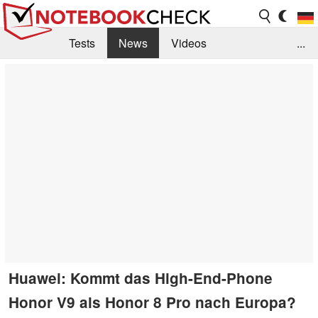
Tests
News
Videos
...
Benchmarks & Tech
Externe Tests
Kaufberatung
Deals
Suche
Jobs
Forum
Huawei: Kommt das High-End-Phone
Honor V9 als Honor 8 Pro nach Europa?