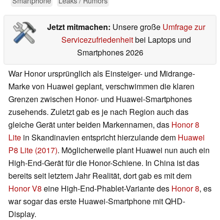
Smartphone
Leaks / Rumors
Jetzt mitmachen:
Unsere große
Umfrage zur
Servicezufriedenheit
bei Laptops und
Smartphones 2026
War Honor ursprünglich als Einsteiger- und Midrange-
Marke von Huawei geplant, verschwimmen die klaren
Grenzen zwischen Honor- und Huawei-Smartphones
zusehends. Zuletzt gab es je nach Region auch das
gleiche Gerät unter beiden Markennamen, das
Honor 8
Lite
in Skandinavien entspricht hierzulande dem
Huawei
P8 Lite (2017)
. Möglicherweile plant Huawei nun auch ein
High-End-Gerät für die Honor-Schiene. In China ist das
bereits seit letztem Jahr Realität, dort gab es mit dem
Honor V8
eine High-End-Phablet-Variante des
Honor 8
, es
war sogar das erste Huawei-Smartphone mit QHD-
Display.