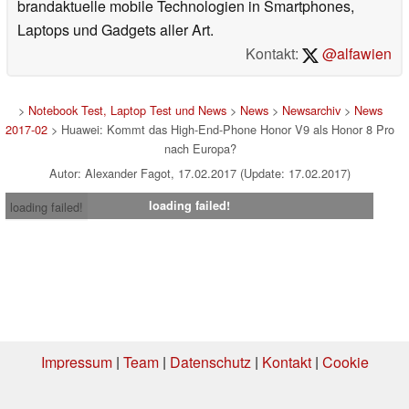
brandaktuelle mobile Technologien in Smartphones,
Laptops und Gadgets aller Art.
Kontakt:
@alfawien
>
Notebook Test, Laptop Test und News
>
News
>
Newsarchiv
>
News
2017-02
> Huawei: Kommt das High-End-Phone Honor V9 als Honor 8 Pro
nach Europa?
Autor: Alexander Fagot, 17.02.2017 (Update: 17.02.2017)
loading failed!
loading failed!
Impressum
|
Team
|
Datenschutz
|
Kontakt
|
Cookie
Einstellungen
| 06.08.2026 16:31
* Beim Kauf über einen Affiliate-Link kann Notebookcheck eine Vergütung