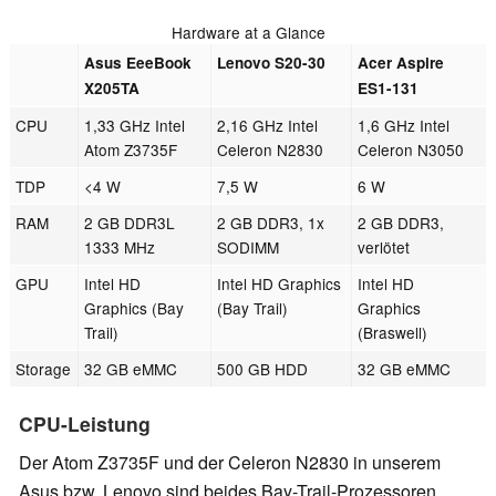
Hardware at a Glance
Asus EeeBook
Lenovo S20-30
Acer Aspire
X205TA
ES1-131
CPU
1,33 GHz Intel
2,16 GHz Intel
1,6 GHz Intel
Atom Z3735F
Celeron N2830
Celeron N3050
TDP
<4 W
7,5 W
6 W
RAM
2 GB DDR3L
2 GB DDR3, 1x
2 GB DDR3,
1333 MHz
SODIMM
verlötet
GPU
Intel HD
Intel HD Graphics
Intel HD
Graphics (Bay
(Bay Trail)
Graphics
Trail)
(Braswell)
Storage
32 GB eMMC
500 GB HDD
32 GB eMMC
CPU-Leistung
Der Atom Z3735F und der Celeron N2830 in unserem
Asus bzw. Lenovo sind beides Bay-Trail-Prozessoren,