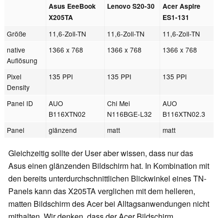
Asus EeeBook
Lenovo S20-30
Acer Aspire
X205TA
ES1-131
Größe
11,6-Zoll-TN
11,6-Zoll-TN
11,6-Zoll-TN
native
1366 x 768
1366 x 768
1366 x 768
Auflösung
Pixel
135 PPI
135 PPI
135 PPI
Density
Panel ID
AUO
Chi Mei
AUO
B116XTN02
N116BGE-L32
B116XTN02.3
Panel
glänzend
matt
matt
Gleichzeitig sollte der User aber wissen, dass nur das
Asus einen glänzenden Bildschirm hat. In Kombination mit
den bereits unterdurchschnittlichen Blickwinkel eines TN-
Panels kann das X205TA verglichen mit dem helleren,
matten Bildschirm des Acer bei Alltagsanwendungen nicht
mithalten. Wir denken, dass der Acer Bildschirm