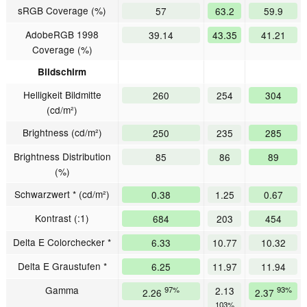
sRGB Coverage (%)
57
63.2
59.9
AdobeRGB 1998
39.14
43.35
41.21
Coverage (%)
Bildschirm
Helligkeit Bildmitte
260
254
304
(cd/m²)
Brightness (cd/m²)
250
235
285
Brightness Distribution
85
86
89
(%)
Schwarzwert * (cd/m²)
0.38
1.25
0.67
Kontrast (:1)
684
203
454
Delta E Colorchecker *
6.33
10.77
10.32
Delta E Graustufen *
6.25
11.97
11.94
Gamma
97%
2.13
93%
2.26
2.37
103%