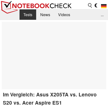
Tests
News
Videos
...
Benchmarks & Tech
Externe Tests
Kaufberatung
Deals
Suche
Jobs
Forum
Im Vergleich: Asus X205TA vs. Lenovo
S20 vs. Acer Aspire ES1