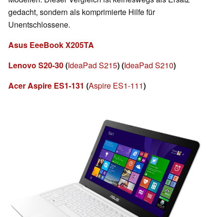
gedacht, sondern als komprimierte Hilfe für
Unentschlossene.
Asus EeeBook X205TA
Lenovo S20-30
(
IdeaPad S215
)
(
IdeaPad S210
)
Acer Aspire ES1-131
(
Aspire ES1-111
)