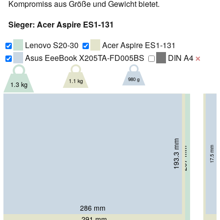
Kompromiss aus Größe und Gewicht bietet.
Sieger: Acer Aspire ES1-131
Lenovo S20-30
Acer Aspire ES1-131
Asus EeeBook X205TA-FD005BS
DIN A4
❌
980 g
1.1 kg
1.3 kg
193.3 mm
17.5 mm
207 mm
211 mm
20.9 mm
21.2 mm
286 mm
299 mm
291 mm