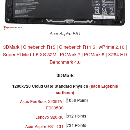
Acer Aspire ES1
3DMark
|
Cinebench R15
|
Cinebench R11.5
|
wPrime 2.10
|
Super Pi Mod 1.5 XS 32M
|
PCMark 7
|
PCMark 8
|
X264 HD
Benchmark 4.0
3DMark
1280x720 Cloud Gate Standard Physics
(nach Ergebnis
sortieren)
1056
Points
Asus EeeBook X205TA-
FD005BS
812
Points
Lenovo S20-30
734
Points
Acer Aspire ES1-131