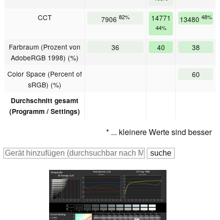
CCT
82%
14771
48%
7906
13480
44%
Farbraum (Prozent von
36
40
38
AdobeRGB 1998) (%)
Color Space (Percent of
60
sRGB) (%)
Durchschnitt gesamt
(Programm / Settings)
* ... kleinere Werte sind besser