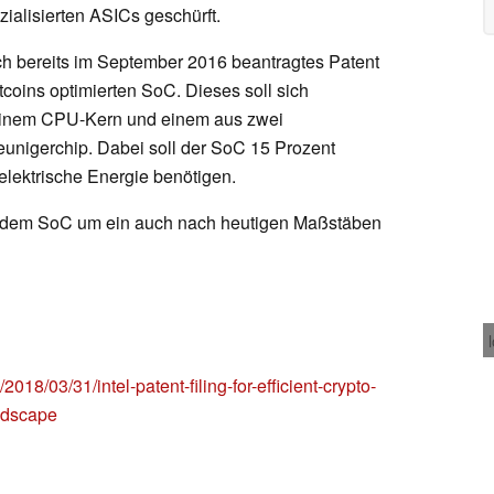
alisierten ASICs geschürft.
doch bereits im September 2016 beantragtes Patent
tcoins optimierten SoC. Dieses soll sich
 einem CPU-Kern und einem aus zwei
nigerchip. Dabei soll der SoC 15 Prozent
elektrische Energie benötigen.
 bei dem SoC um ein auch nach heutigen Maßstäben
18/03/31/intel-patent-filing-for-efficient-crypto-
ndscape