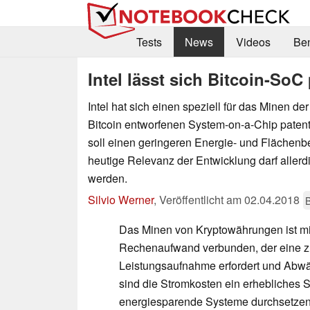
Tests
News
Videos
Be
Intel lässt sich Bitcoin-SoC
Intel hat sich einen speziell für das Minen d
Bitcoin entworfenen System-on-a-Chip patent
soll einen geringeren Energie- und Flächenbe
heutige Relevanz der Entwicklung darf allerd
werden.
Silvio Werner
,
Veröffentlicht am
02.04.2018
Das Minen von Kryptowährungen ist 
Rechenaufwand verbunden, der eine 
Leistungsaufnahme erfordert und Abwä
sind die Stromkosten ein erhebliches Ste
energiesparende Systeme durchsetzen. 