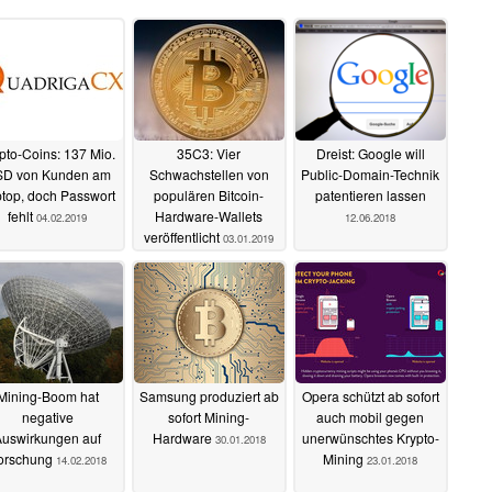
pto-Coins: 137 Mio.
35C3: Vier
Dreist: Google will
D von Kunden am
Schwachstellen von
Public-Domain-Technik
top, doch Passwort
populären Bitcoin-
patentieren lassen
fehlt
Hardware-Wallets
04.02.2019
12.06.2018
veröffentlicht
03.01.2019
Mining-Boom hat
Samsung produziert ab
Opera schützt ab sofort
negative
sofort Mining-
auch mobil gegen
Auswirkungen auf
Hardware
unerwünschtes Krypto-
30.01.2018
orschung
Mining
14.02.2018
23.01.2018