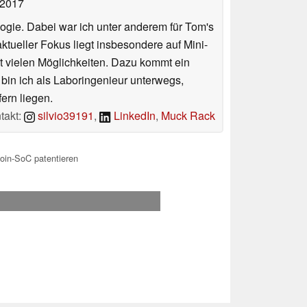
 2017
ologie. Dabei war ich unter anderem für Tom's
tueller Fokus liegt insbesondere auf Mini-
 vielen Möglichkeiten. Dazu kommt ein
 bin ich als Laboringenieur unterwegs,
ern liegen.
takt:
silvio39191
,
LinkedIn
,
Muck Rack
tcoin-SoC patentieren