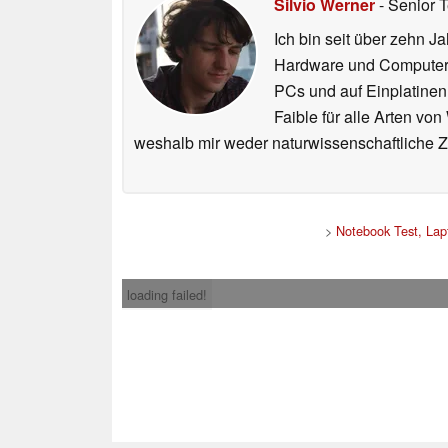
Silvio Werner
- Senior 
Ich bin seit über zehn J
Hardware und ComputerBa
PCs und auf Einplatinen
Faible für alle Arten vo
weshalb mir weder naturwissenschaftliche 
>
Notebook Test, Lap
loading failed!