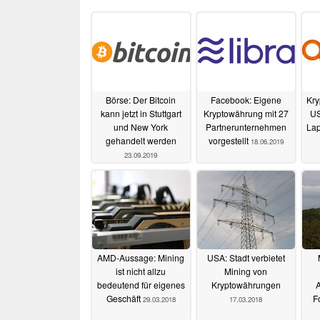
Börse: Der Bitcoin
Facebook: Eigene
Kry
kann jetzt in Stuttgart
Kryptowährung mit 27
US
und New York
Partnerunternehmen
Lap
gehandelt werden
vorgestellt
18.06.2019
23.09.2019
AMD-Aussage: Mining
USA: Stadt verbietet
ist nicht allzu
Mining von
bedeutend für eigenes
Kryptowährungen
Geschäft
F
29.03.2018
17.03.2018