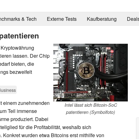
nchmarks & Tech
Externe Tests
Kaufberatung
Deal
 patentieren
er Kryptowährung
ieren lassen. Der Chip
darf bieten, die
ings bezweifelt
Business
mit einem zunehmenden
Intel lässt sich Bitcoin-SoC
zum Teil immense
patentieren (Symbolfoto)
rme produziert. Dabei
llglied für die Profitabilität, weshalb sich
Konkret wurden etwa Bitcoins erst mithilfe von