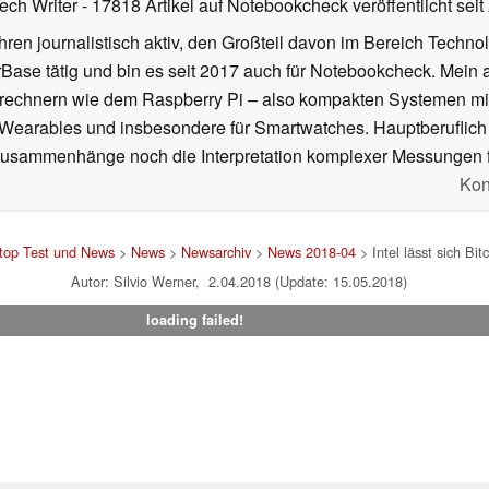
Tech Writer
- 17818 Artikel auf Notebookcheck veröffentlicht
seit
ahren journalistisch aktiv, den Großteil davon im Bereich Techn
se tätig und bin es seit 2017 auch für Notebookcheck. Mein ak
rechnern wie dem Raspberry Pi – also kompakten Systemen mit
n Wearables und insbesondere für Smartwatches. Hauptberuflich
Zusammenhänge noch die Interpretation komplexer Messungen f
Kon
top Test und News
>
News
>
Newsarchiv
>
News 2018-04
> Intel lässt sich Bi
Autor: Silvio Werner, 2.04.2018 (Update: 15.05.2018)
loading failed!