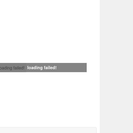
loading failed!
loading failed!