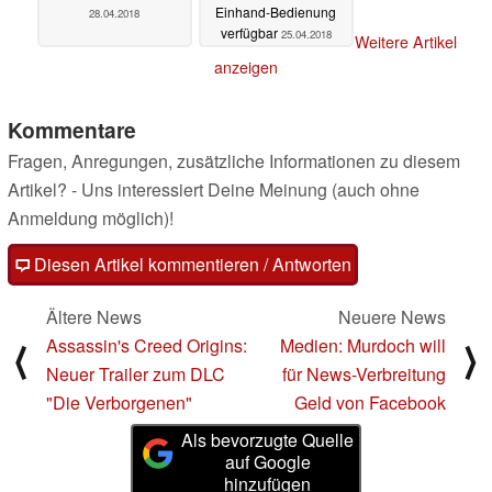
Einhand-Bedienung
28.04.2018
verfügbar
25.04.2018
Weitere Artikel
anzeigen
Kommentare
Fragen, Anregungen, zusätzliche Informationen zu diesem
Artikel? - Uns interessiert Deine Meinung (auch ohne
Anmeldung möglich)!
Diesen Artikel kommentieren / Antworten
Ältere News
Neuere News
Assassin's Creed Origins:
Medien: Murdoch will
⟨
⟩
Neuer Trailer zum DLC
für News-Verbreitung
"Die Verborgenen"
Geld von Facebook
Als bevorzugte Quelle
auf Google
hinzufügen