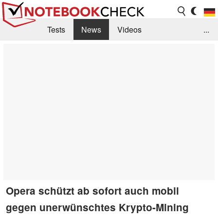
Tests
News
Videos
...
Benchmarks & Tech
Externe Tests
Kaufberatung
Deals
Suche
Jobs
Forum
Opera schützt ab sofort auch mobil
gegen unerwünschtes Krypto-Mining