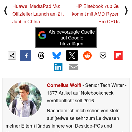
Huawei MediaPad M6:
HP Elitebook 700 G6
⟨
⟩
Offizieller Launch am 21.
kommt mit AMD Ryzen
Juni in China
Pro CPUs
Als bevorzugte Quelle
auf Google
hinzufügen
Cornelius Wolff
- Senior Tech Writer
-
1677 Artikel auf Notebookcheck
veröffentlicht
seit 2016
Nachdem ich mich schon von klein
auf (teilweise sehr zum Leidwesen
meiner Eltern) für das Innere von Desktop-PCs und