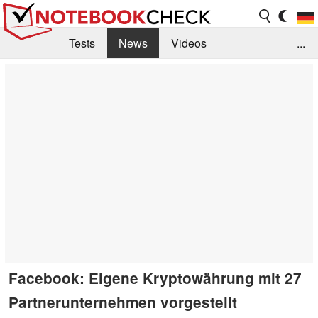
Tests
News
Videos
...
Benchmarks & Tech
Externe Tests
Kaufberatung
Deals
Suche
Jobs
Forum
Facebook: Eigene Kryptowährung mit 27
Partnerunternehmen vorgestellt