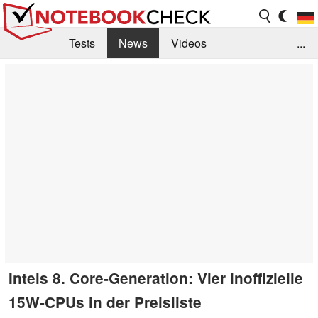
Tests
News
Videos
...
Benchmarks & Tech
Externe Tests
Kaufberatung
Deals
Suche
Jobs
Forum
Intels 8. Core-Generation: Vier inoffizielle
15W-CPUs in der Preisliste