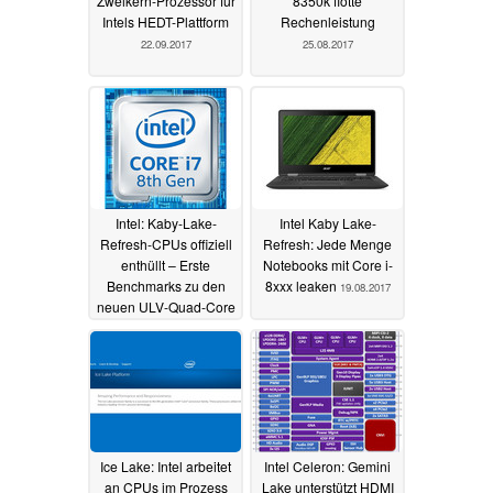
Zweikern-Prozessor für
8350k flotte
Intels HEDT-Plattform
Rechenleistung
22.09.2017
25.08.2017
Intel: Kaby-Lake-
Intel Kaby Lake-
Refresh-CPUs offiziell
Refresh: Jede Menge
enthüllt – Erste
Notebooks mit Core i-
Benchmarks zu den
8xxx leaken
19.08.2017
neuen ULV-Quad-Core
Prozessoren
21.08.2017
Ice Lake: Intel arbeitet
Intel Celeron: Gemini
an CPUs im Prozess
Lake unterstützt HDMI