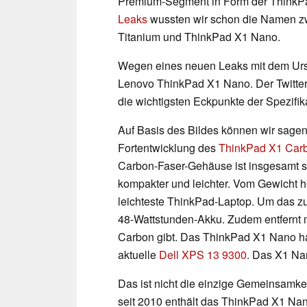
Premium-Segment in Form der ThinkP
Leaks
wussten wir schon die Namen z
Titanium und ThinkPad X1 Nano.
Wegen eines neuen Leaks mit dem Urs
Lenovo ThinkPad X1 Nano. Der Twitter-
die wichtigsten Eckpunkte der Spezifik
Auf Basis des Bildes können wir sage
Fortentwicklung des
ThinkPad X1 Car
Carbon-Faser-Gehäuse ist insgesamt se
kompakter und leichter. Vom Gewicht he
leichteste ThinkPad-Laptop. Um das zu
48-Wattstunden-Akku. Zudem entfernt 
Carbon gibt. Das ThinkPad X1 Nano ha
aktuelle
Dell XPS 13 9300
. Das X1 Nan
Das ist nicht die einzige Gemeinsamke
seit 2010 enthält das ThinkPad X1 Nan