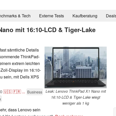
nchmarks & Tech
Externe Tests
Kaufberatung
Deal
ano mit 16:10-LCD & Tiger-Lake
fast sämtliche Details
 kommende ThinkPad-
 einem extrem leichten
Zoll-Display im 16:10-
u sein, mit Dells XPS
20
🇺🇸
🇫🇷
...
Leak: Lenovo ThinkPad X1 Nano mit
Business
16:10-LCD & Tiger-Lake wiegt
k
weniger als 1 kg
ehr, dass Lenovo sein