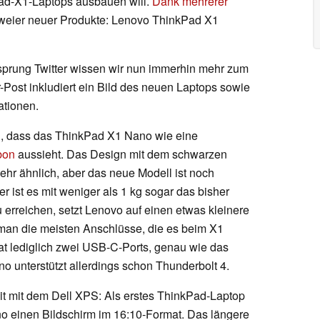
ad-X1-Laptops ausbauen will.
Dank mehrerer
weier neuer Produkte: Lenovo ThinkPad X1
prung Twitter wissen wir nun immerhin mehr zum
Post inkludiert ein Bild des neuen Laptops sowie
ationen.
n, dass das ThinkPad X1 Nano wie eine
bon
aussieht. Das Design mit dem schwarzen
hr ähnlich, aber das neue Modell ist noch
r ist es mit weniger als 1 kg sogar das bisher
 erreichen, setzt Lenovo auf einen etwas kleinere
man die meisten Anschlüsse, die es beim X1
t lediglich zwei USB-C-Ports, genau wie das
o unterstützt allerdings schon Thunderbolt 4.
it mit dem Dell XPS: Als erstes ThinkPad-Laptop
o einen Bildschirm im 16:10-Format. Das längere