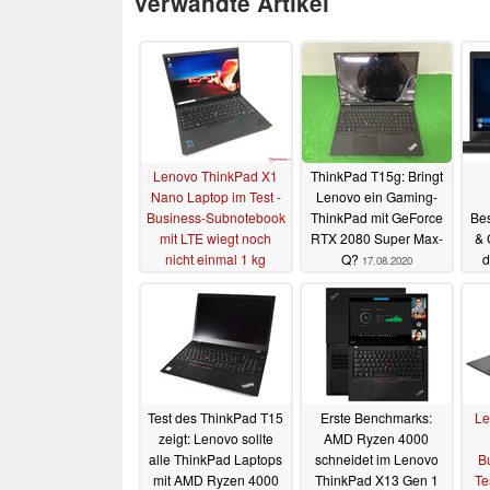
Verwandte Artikel
Lenovo ThinkPad X1
ThinkPad T15g: Bringt
Nano Laptop im Test -
Lenovo ein Gaming-
Business-Subnotebook
ThinkPad mit GeForce
Bes
mit LTE wiegt noch
RTX 2080 Super Max-
& 
nicht einmal 1 kg
Q?
d
17.08.2020
02.02.2021
Test des ThinkPad T15
Erste Benchmarks:
Le
zeigt: Lenovo sollte
AMD Ryzen 4000
alle ThinkPad Laptops
schneidet im Lenovo
B
mit AMD Ryzen 4000
ThinkPad X13 Gen 1
Te