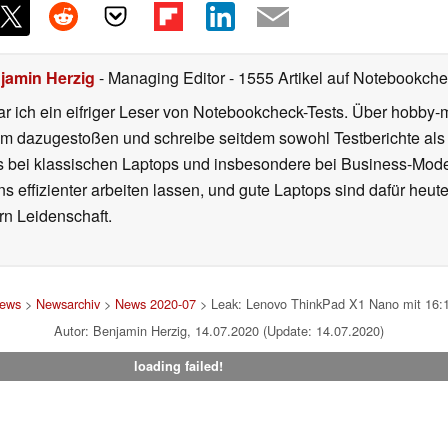
jamin Herzig
- Managing Editor
- 1555 Artikel auf Notebookchec
r ich ein eifriger Leser von Notebookcheck-Tests. Über hobby-m
 dazugestoßen und schreibe seitdem sowohl Testberichte als 
rs bei klassischen Laptops und insbesondere bei Business-Mode
 effizienter arbeiten lassen, und gute Laptops sind dafür heut
ern Leidenschaft.
ews
>
Newsarchiv
>
News 2020-07
> Leak: Lenovo ThinkPad X1 Nano mit 16:10
Autor: Benjamin Herzig, 14.07.2020 (Update: 14.07.2020)
loading failed!