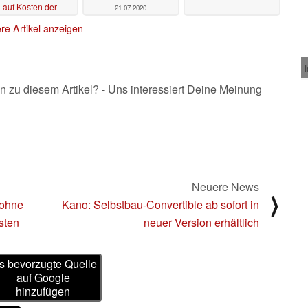
auf Kosten der
21.07.2020
kulaufzeit
21.07.2020
re Artikel anzeigen
n zu diesem Artikel? - Uns interessiert Deine Meinung
Neuere News
⟩
 ohne
Kano: Selbstbau-Convertible ab sofort in
asten
neuer Version erhältlich
s bevorzugte Quelle
auf Google
hinzufügen