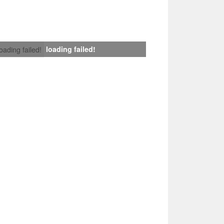
loading failed!
loading failed!