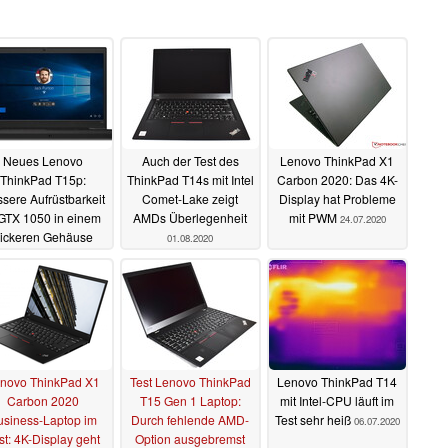
Neues Lenovo
Auch der Test des
Lenovo ThinkPad X1
ThinkPad T15p:
ThinkPad T14s mit Intel
Carbon 2020: Das 4K-
sere Aufrüstbarkeit
Comet-Lake zeigt
Display hat Probleme
GTX 1050 in einem
AMDs Überlegenheit
mit PWM
24.07.2020
ickeren Gehäuse
01.08.2020
04.08.2020
novo ThinkPad X1
Test Lenovo ThinkPad
Lenovo ThinkPad T14
Carbon 2020
T15 Gen 1 Laptop:
mit Intel-CPU läuft im
usiness-Laptop im
Durch fehlende AMD-
Test sehr heiß
06.07.2020
st: 4K-Display geht
Option ausgebremst