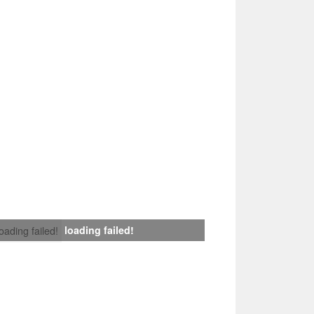
loading failed!
loading failed!