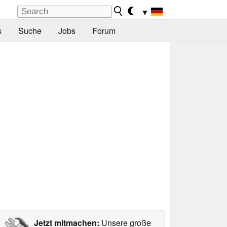
▼
s
Suche
Jobs
Forum
Jetzt mitmachen:
Unsere große