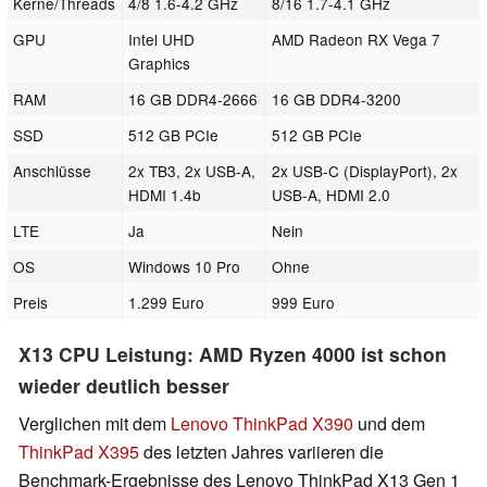
Kerne/Threads
4/8 1.6-4.2 GHz
8/16 1.7-4.1 GHz
GPU
Intel UHD
AMD Radeon RX Vega 7
Graphics
RAM
16 GB DDR4-2666
16 GB DDR4-3200
SSD
512 GB PCIe
512 GB PCIe
Anschlüsse
2x TB3, 2x USB-A,
2x USB-C (DisplayPort), 2x
HDMI 1.4b
USB-A, HDMI 2.0
LTE
Ja
Nein
OS
Windows 10 Pro
Ohne
Preis
1.299 Euro
999 Euro
X13 CPU Leistung: AMD Ryzen 4000 ist schon
wieder deutlich besser
Verglichen mit dem
Lenovo ThinkPad X390
und dem
ThinkPad X395
des letzten Jahres variieren die
Benchmark-Ergebnisse des Lenovo ThinkPad X13 Gen 1