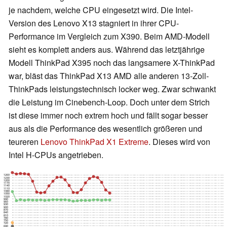
je nachdem, welche CPU eingesetzt wird. Die Intel-
Version des Lenovo X13 stagniert in ihrer CPU-
Performance im Vergleich zum X390. Beim AMD-Modell
sieht es komplett anders aus. Während das letztjährige
Modell ThinkPad X395 noch das langsamere X-ThinkPad
war, bläst das ThinkPad X13 AMD alle anderen 13-Zoll-
ThinkPads leistungstechnisch locker weg. Zwar schwankt
die Leistung im Cinebench-Loop. Doch unter dem Strich
ist diese immer noch extrem hoch und fällt sogar besser
aus als die Performance des wesentlich größeren und
teureren
Lenovo ThinkPad X1 Extreme
. Dieses wird von
Intel H-CPUs angetrieben.
1260
1230
1200
1170
1140
1110
1080
1050
1020
990
960
930
900
870
840
810
780
750
720
690