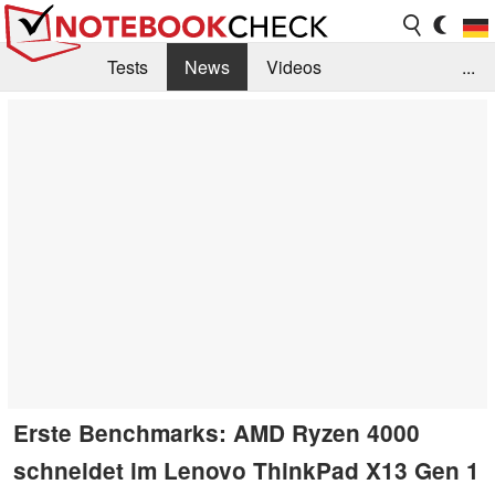
Tests
News
Videos
...
Benchmarks & Tech
Externe Tests
Kaufberatung
Deals
Suche
Jobs
Forum
Erste Benchmarks: AMD Ryzen 4000
schneidet im Lenovo ThinkPad X13 Gen 1