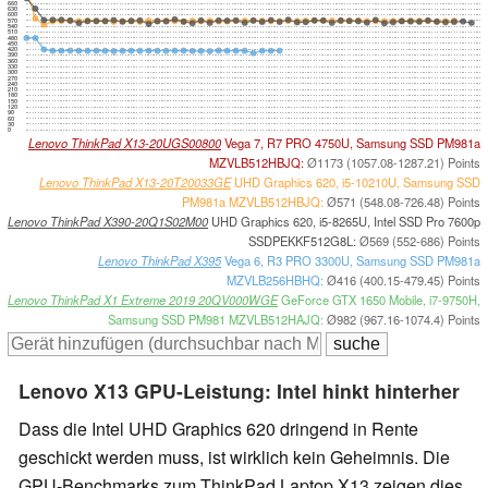
660
630
600
570
540
510
480
450
420
390
360
330
300
270
240
210
180
150
120
90
60
30
0
Lenovo ThinkPad X13-20UGS00800
Vega 7, R7 PRO 4750U, Samsung SSD PM981a
MZVLB512HBJQ:
Ø1173 (1057.08-1287.21) Points
Lenovo ThinkPad X13-20T20033GE
UHD Graphics 620, i5-10210U, Samsung SSD
PM981a MZVLB512HBJQ:
Ø571 (548.08-726.48) Points
Lenovo ThinkPad X390-20Q1S02M00
UHD Graphics 620, i5-8265U, Intel SSD Pro 7600p
SSDPEKKF512G8L:
Ø569 (552-686) Points
Lenovo ThinkPad X395
Vega 6, R3 PRO 3300U, Samsung SSD PM981a
MZVLB256HBHQ:
Ø416 (400.15-479.45) Points
Lenovo ThinkPad X1 Extreme 2019 20QV000WGE
GeForce GTX 1650 Mobile, i7-9750H,
Samsung SSD PM981 MZVLB512HAJQ:
Ø982 (967.16-1074.4) Points
Lenovo X13 GPU-Leistung: Intel hinkt hinterher
Dass die Intel UHD Graphics 620 dringend in Rente
geschickt werden muss, ist wirklich kein Geheimnis. Die
GPU-Benchmarks zum ThinkPad Laptop X13 zeigen dies