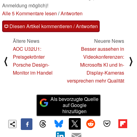
Anmeldung möglich)!
Alle 5 Kommentare lesen
/
Antworten
Diesen Artikel kommentieren / Antworten
Ältere News
Neuere News
AOC U32U1:
Besser aussehen in
Preisgekrönter
Videokonferenzen:
⟨
⟩
Porsche Design-
Microsofts KI und In-
Monitor im Handel
Display-Kameras
versprechen mehr Qualität
Als bevorzugte Quelle
auf Google
hinzufügen