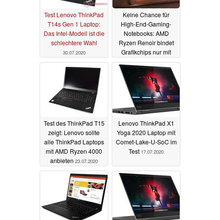
Test Lenovo ThinkPad
Keine Chance für
T14s Gen 1 Laptop:
High-End-Gaming-
Das Intel-Modell ist die
Notebooks: AMD
schlechtere Wahl
Ryzen Renoir bindet
Grafikchips nur mit
30.07.2020
PCIe 3.0 x8 an
23.07.2020
Test des ThinkPad T15
Lenovo ThinkPad X1
zeigt: Lenovo sollte
Yoga 2020 Laptop mit
alle ThinkPad Laptops
Comet-Lake-U-SoC im
mit AMD Ryzen 4000
Test
17.07.2020
anbieten
23.07.2020