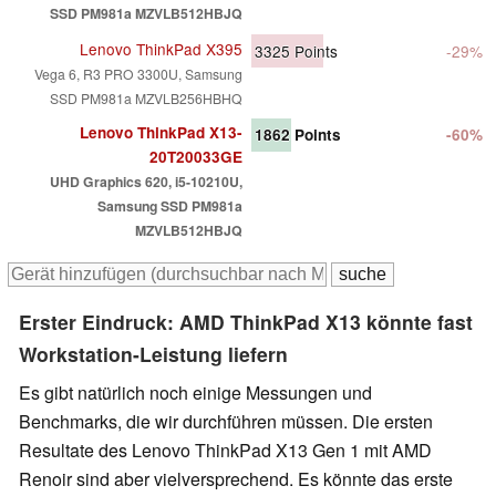
SSD PM981a MZVLB512HBJQ
Lenovo ThinkPad X395
3325
Points
-29%
Vega 6, R3 PRO 3300U, Samsung
SSD PM981a MZVLB256HBHQ
Lenovo ThinkPad X13-
1862
Points
-60%
20T20033GE
UHD Graphics 620, i5-10210U,
Samsung SSD PM981a
MZVLB512HBJQ
Erster Eindruck: AMD ThinkPad X13 könnte fast
Workstation-Leistung liefern
Es gibt natürlich noch einige Messungen und
Benchmarks, die wir durchführen müssen. Die ersten
Resultate des Lenovo ThinkPad X13 Gen 1 mit AMD
Renoir sind aber vielversprechend. Es könnte das erste