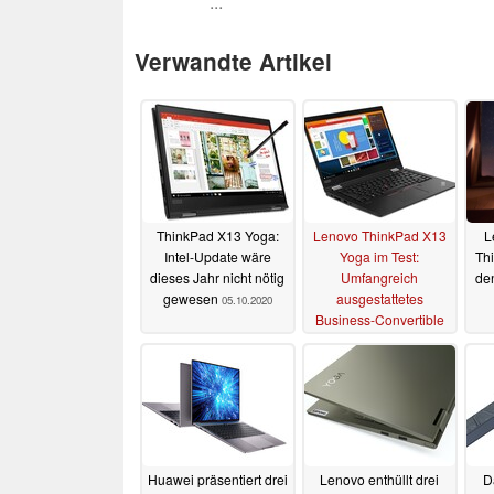
...
Verwandte Artikel
ThinkPad X13 Yoga:
Lenovo ThinkPad X13
L
Intel-Update wäre
Yoga im Test:
Thi
dieses Jahr nicht nötig
Umfangreich
de
gewesen
ausgestattetes
05.10.2020
Business-Convertible
03.10.2020
Huawei präsentiert drei
Lenovo enthüllt drei
D