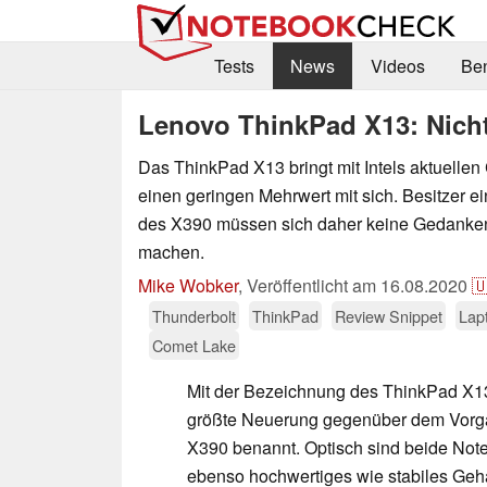
Tests
News
Videos
Be
Lenovo ThinkPad X13: Nicht
Das ThinkPad X13 bringt mit Intels aktuell
einen geringen Mehrwert mit sich. Besitzer e
des X390 müssen sich daher keine Gedanke
machen.
Mike Wobker
,
Veröffentlicht am
16.08.2020

Thunderbolt
ThinkPad
Review Snippet
Lap
Comet Lake
Mit der Bezeichnung des ThinkPad X13
größte Neuerung gegenüber dem Vorg
X390 benannt. Optisch sind beide Note
ebenso hochwertiges wie stabiles Gehä