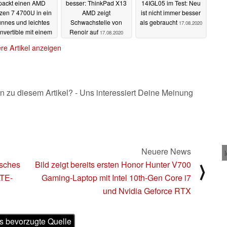
packt einen AMD
besser: ThinkPad X13
14IGL05 im Test: Neu
zen 7 4700U in ein
AMD zeigt
ist nicht immer besser
nnes und leichtes
Schwachstelle von
als gebraucht
17.08.2020
nvertible mit einem
Renoir auf
17.08.2020
oßen Akku
18.08.2020
re Artikel anzeigen
n zu diesem Artikel? - Uns interessiert Deine Meinung
Neuere News
isches
Bild zeigt bereits ersten Honor Hunter V700
⟩
LTE-
Gaming-Laptop mit Intel 10th-Gen Core i7
und Nvidia Geforce RTX
s bevorzugte Quelle