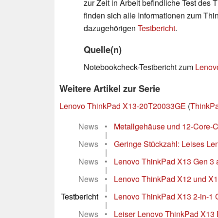
zur Zeit in Arbeit befindliche Test de
finden sich alle Informationen zum Th
dazugehörigen
Testbericht
.
Quelle(n)
Notebookcheck-Testbericht zum
Lenov
Weitere Artikel zur Serie
Lenovo ThinkPad X13-20T20033GE
(
ThinkPa
News
•
Metallgehäuse und 12-Core-C
|
News
•
Geringe Stückzahl: Leises Le
|
News
•
Lenovo ThinkPad X13 Gen 3 a
|
News
•
Lenovo ThinkPad X12 und X13 
|
Testbericht
•
Lenovo ThinkPad X13 2-in-1 G
|
News
•
Leiser Lenovo ThinkPad X13 B