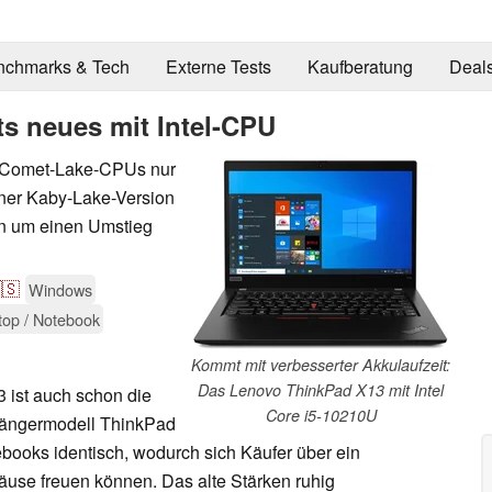
nchmarks & Tech
Externe Tests
Kaufberatung
Deal
s neues mit Intel-CPU
en Comet-Lake-CPUs nur
iner Kaby-Lake-Version
n um einen Umstieg
🇸
Windows
top / Notebook
Kommt mit verbesserter Akkulaufzeit:
Das Lenovo ThinkPad X13 mit Intel
 ist auch schon die
Core i5-10210U
ängermodell ThinkPad
books identisch, wodurch sich Käufer über ein
use freuen können. Das alte Stärken ruhig