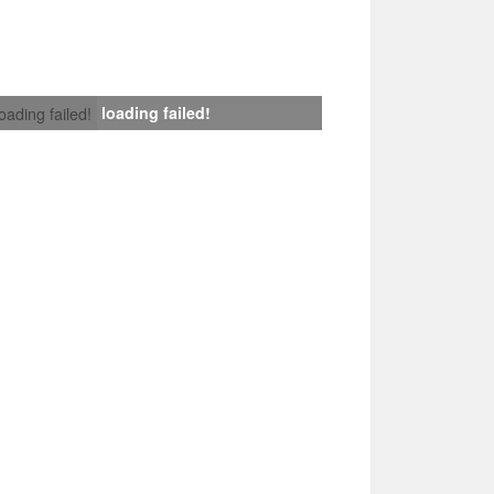
loading failed!
loading failed!