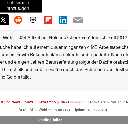
auf Google
hinzufügen
h Writer
- 424 Artikel auf Notebookcheck veröffentlicht
seit 2017
uche habe ich auf einem 386er mit ganzen 4 MB Arbeitsspeich
reundes- sowie Bekanntenkreis betreute und reparierte. Nach e
r und einigen Jahren Berufserfahrung folgte der Bachelorabsch
r IT, Technik und mobile Geräte durch das Schreiben von Testber
nd Golem tätig.
est und News
>
News
>
Newsarchiv
>
News 2020-08
> Lenovo ThinkPad X13: Ni
Autor: Mike Wobker, 16.08.2020 (Update: 13.08.2020)
loading failed!