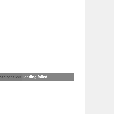
loading failed!
loading failed!