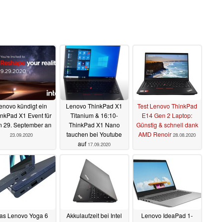
enovo kündigt ein
Lenovo ThinkPad X1
Test Lenovo ThinkPad
nkPad X1 Event für
Titanium & 16:10-
E14 Gen 2 Laptop:
n 29. September an
ThinkPad X1 Nano
Günstig & schnell dank
tauchen bei Youtube
AMD Renoir
23.09.2020
28.08.2020
auf
17.09.2020
as Lenovo Yoga 6
Akkulaufzeit bei Intel
Lenovo IdeaPad 1-