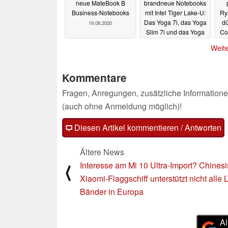
neue MateBook B
brandneue Notebooks
Business-Notebooks
mit Intel Tiger Lake-U:
Ry
Das Yoga 7i, das Yoga
dü
19.08.2020
Slim 7i und das Yoga
Co
Slim 7i Pro
gr
18.08.2020
Weite
Kommentare
Fragen, Anregungen, zusätzliche Informatione
(auch ohne Anmeldung möglich)!
Diesen Artikel kommentieren / Antworten
Ältere News
Interesse am Mi 10 Ultra-Import? Chines
⟨
Xiaomi-Flaggschiff unterstützt nicht alle 
Bänder in Europa
Al