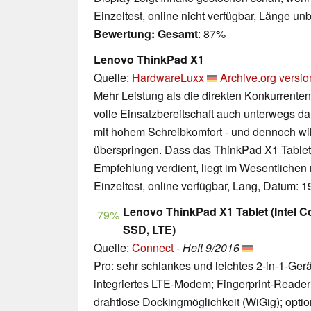
Einzeltest, online nicht verfügbar, Länge u
Bewertung:
Gesamt
: 87%
Lenovo ThinkPad X1
Quelle:
HardwareLuxx
Archive.org versio
Mehr Leistung als die direkten Konkurrenten
volle Einsatzbereitschaft auch unterwegs 
mit hohem Schreibkomfort - und dennoch will
überspringen. Dass das ThinkPad X1 Tablet
Empfehlung verdient, liegt im Wesentlichen
Einzeltest, online verfügbar, Lang, Datum: 
Lenovo ThinkPad X1 Tablet (Intel
79%
SSD, LTE)
Quelle:
Connect
-
Heft 9/2016
Pro: sehr schlankes und leichtes 2-in-1-Gerät
integriertes LTE-Modem; Fingerprint-Reader; 
drahtlose Dockingmöglichkeit (WiGig); opti