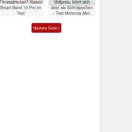
Fitnesstracker? Xiaomi
Vollpreis, lohnt sich
Smart Band 10 Pro im
aber als Schnäppchen
Test
– Test Motorola Moto
G47 Smartphone
Nächste Seite ⟩