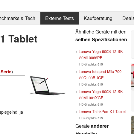
nchmarks & Tech
Externe Tests
Kaufberatung
Deal
Ähnliche Geräte mit den
1 Tablet
selben Spezifikationen
Lenovo Yoga 900S-12ISK-
80ML0068PB
HD Graphics 515
Lenovo Ideapad Miix 700-
 Serie
)
80QL00BUGE
HD Graphics 515
Lenovo Yoga 900S-12ISK-
80ML001XGE
HD Graphics 515
Lenovo ThinkPad X1 Tablet
spiegelnd: ja
HD Graphics 515
Geräte
anderer
Hersteller