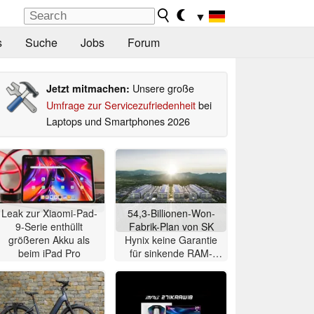
▼
s
Suche
Jobs
Forum
Unsere große
Jetzt mitmachen:
Umfrage zur Servicezufriedenheit
bei
Laptops und Smartphones 2026
Leak zur Xiaomi-Pad-
54,3-Billionen-Won-
9-Serie enthüllt
Fabrik-Plan von SK
größeren Akku als
Hynix keine Garantie
beim iPad Pro
für sinkende RAM-
Preise