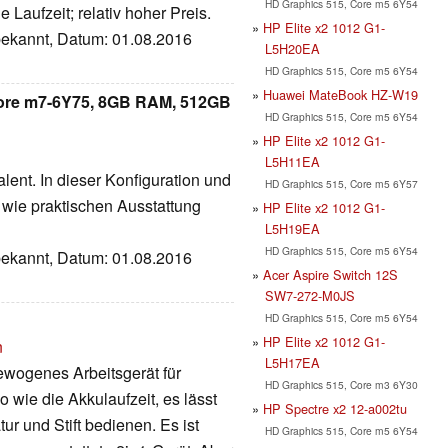
HD Graphics 515, Core m5 6Y54
Laufzeit; relativ hoher Preis.
HP Elite x2 1012 G1-
nbekannt, Datum: 01.08.2016
L5H20EA
HD Graphics 515, Core m5 6Y54
Huawei MateBook HZ-W19
 Core m7-6Y75, 8GB RAM, 512GB
HD Graphics 515, Core m5 6Y54
HP Elite x2 1012 G1-
L5H11EA
alent. In dieser Konfiguration und
HD Graphics 515, Core m5 6Y57
n wie praktischen Ausstattung
HP Elite x2 1012 G1-
L5H19EA
HD Graphics 515, Core m5 6Y54
nbekannt, Datum: 01.08.2016
Acer Aspire Switch 12S
SW7-272-M0JS
HD Graphics 515, Core m5 6Y54
HP Elite x2 1012 G1-
n
L5H17EA
ewogenes Arbeitsgerät für
HD Graphics 515, Core m3 6Y30
wie die Akkulaufzeit, es lässt
HP Spectre x2 12-a002tu
ur und Stift bedienen. Es ist
HD Graphics 515, Core m5 6Y54