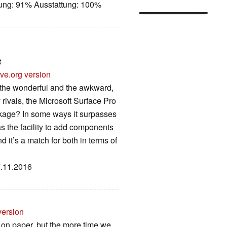
tung: 91% Ausstattung: 100%
t
ve.org version
 the wonderful and the awkward,
 rivals, the Microsoft Surface Pro
ackage? In some ways it surpasses
as the facility to add components
it’s a match for both in terms of
7.11.2016
version
on paper, but the more time we