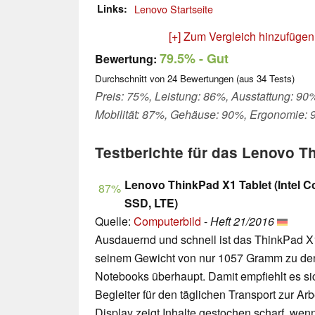
Links
Lenovo Startseite
[+] Zum Vergleich hinzufügen
79.5%
- Gut
Bewertung:
Durchschnitt von
24
Bewertungen (aus
34
Tests)
Preis: 75%, Leistung: 86%, Ausstattung: 90
Mobilität: 87%, Gehäuse: 90%, Ergonomie:
Testberichte für das Lenovo T
Lenovo ThinkPad X1 Tablet (Intel
87%
SSD, LTE)
Quelle:
Computerbild
-
Heft 21/2016
Ausdauernd und schnell ist das ThinkPad X1
seinem Gewicht von nur 1057 Gramm zu den 
Notebooks überhaupt. Damit empfiehlt es si
Begleiter für den täglichen Transport zur Arb
Display zeigt Inhalte gestochen scharf, wen