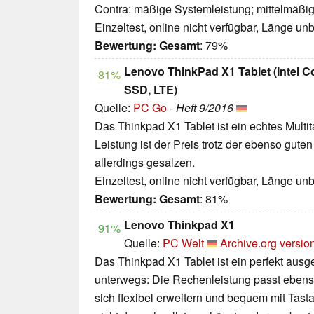
Contra: mäßige Systemleistung; mittelmäßige 
Einzeltest, online nicht verfügbar, Länge u
Bewertung:
Gesamt
: 79%
Lenovo ThinkPad X1 Tablet (Intel
81%
SSD, LTE)
Quelle:
PC Go
-
Heft 9/2016
Das Thinkpad X1 Tablet ist ein echtes Multit
Leistung ist der Preis trotz der ebenso gute
allerdings gesalzen.
Einzeltest, online nicht verfügbar, Länge u
Bewertung:
Gesamt
: 81%
Lenovo Thinkpad X1
91%
Quelle:
PC Welt
Archive.org versio
Das Thinkpad X1 Tablet ist ein perfekt ausg
unterwegs: Die Rechenleistung passt ebenso 
sich flexibel erweitern und bequem mit Tastat