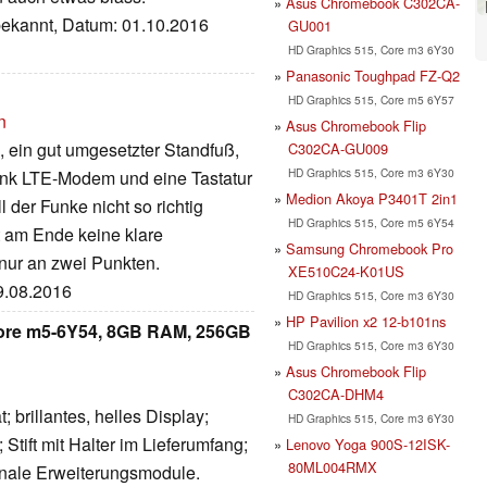
Asus Chromebook C302CA-
nbekannt, Datum: 01.10.2016
GU001
HD Graphics 515, Core m3 6Y30
Panasonic Toughpad FZ-Q2
HD Graphics 515, Core m5 6Y57
n
Asus Chromebook Flip
, ein gut umgesetzter Standfuß,
C302CA-GU009
HD Graphics 515, Core m3 6Y30
dank LTE-Modem und eine Tastatur
Medion Akoya P3401T 2in1
 der Funke nicht so richtig
HD Graphics 515, Core m5 6Y54
 am Ende keine klare
Samsung Chromebook Pro
 nur an zwei Punkten.
XE510C24-K01US
19.08.2016
HD Graphics 515, Core m3 6Y30
HP Pavilion x2 12-b101ns
 Core m5-6Y54, 8GB RAM, 256GB
HD Graphics 515, Core m3 6Y30
Asus Chromebook Flip
C302CA-DHM4
; brillantes, helles Display;
HD Graphics 515, Core m3 6Y30
Stift mit Halter im Lieferumfang;
Lenovo Yoga 900S-12ISK-
80ML004RMX
onale Erweiterungsmodule.