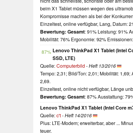
nicht das schnellste, schönste oder am best
beim X1 Tablet müssen wegen des ultramob
Kompromisse machen als bei der Konkurren
Einzeltest, online verfügbar, Lang, Datum: 
Bewertung:
Gesamt
: 91% Leistung: 91% A
Mobilität: 76% Ergonomie: 92% Emissionen
Lenovo ThinkPad X1 Tablet (Intel
87%
SSD, LTE)
Quelle:
Computerbild
-
Heft 13/2016
Tempo: 2,31; Bild/Ton: 2,01; Mobilität: 1,69;
2,69.
Einzeltest, online nicht verfügbar, Länge u
Bewertung:
Gesamt
: 87% Ausstattung: 79
Lenovo ThinkPad X1 Tablet (Intel Core
Quelle:
c't
-
Heft 14/2016
Plus: LTE-Modem; erweiterbar, aber ... Minu
teuer.