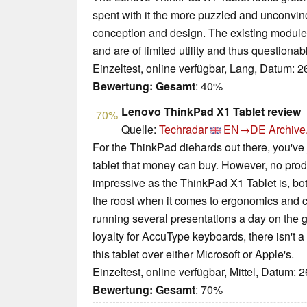
spent with it the more puzzled and unconvin
conception and design. The existing modules
and are of limited utility and thus questionab
Einzeltest, online verfügbar, Lang, Datum: 
Bewertung:
Gesamt
: 40%
Lenovo ThinkPad X1 Tablet review
70%
Quelle:
Techradar
EN→DE
Archive
For the ThinkPad diehards out there, you've 
tablet that money can buy. However, no prod
impressive as the ThinkPad X1 Tablet is, both
the roost when it comes to ergonomics and c
running several presentations a day on the g
loyalty for AccuType keyboards, there isn't a
this tablet over either Microsoft or Apple's.
Einzeltest, online verfügbar, Mittel, Datum: 
Bewertung:
Gesamt
: 70%