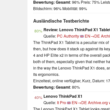
Bewertung:
Gesamt
: 96% Preis: 75% Leis
Bildschirm: 96% Mobilität: 99%
Ausländische Testberichte
Review: Lenovo ThinkPad X1 Table
80%
Quelle:
PC Authority
EN→DE
Archi
The ThinkPad X1 Tablet is a peculiar mix of
then, but how does it stack up against its key
4 and HP Elite x2 in terms of the overall p
both of them, especially given that neither h
in the way the Lenovo ThinkPad X1 does, and 
its ergonomics.
Einzeltest, online verfügbar, Kurz, Datum: 1
Bewertung:
Gesamt
: 80%
Lenovo ThinkPad X1
40%
Quelle:
It Pro
EN→DE
Archive.org 
The Lenovo ThinkPad X1 Tablet looks great 