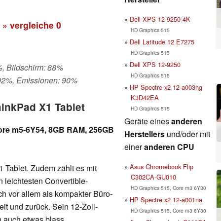
Dell XPS 12 9250 4K
» vergleiche
0
HD Graphics 515
Dell Latitude 12 E7275
HD Graphics 515
Dell XPS 12-9250
%, Bildschirm: 88%
HD Graphics 515
 92%, Emissionen: 90%
HP Spectre x2 12-a003ng
K3D42EA
hinkPad X1 Tablet
HD Graphics 515
Geräte eines
anderen
 Core m5-6Y54, 8GB RAM, 256GB
Herstellers
und/oder mit
einer
anderen CPU
Asus Chromebook Flip
 Tablet. Zudem zählt es mit
C302CA-GU010
leichtesten Convertible-
HD Graphics 515, Core m3 6Y30
ch vor allem als kompakter Büro-
HP Spectre x2 12-a001na
eit und zurück. Sein 12-Zoll-
HD Graphics 515, Core m3 6Y30
n auch etwas blass.