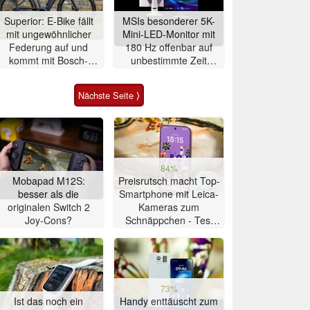
Superior: E-Bike fällt
MSIs besonderer 5K-
mit ungewöhnlicher
Mini-LED-Monitor mit
Federung auf und
180 Hz offenbar auf
kommt mit Bosch-
unbestimmte Zeit
Mittelmotor
verschoben
Nächste Seite ⟩
84%
Mobapad M12S:
Preisrutsch macht Top-
besser als die
Smartphone mit Leica-
originalen Switch 2
Kameras zum
Joy-Cons?
Schnäppchen - Test
Xiaomi 17T
73%
Ist das noch ein
Handy enttäuscht zum