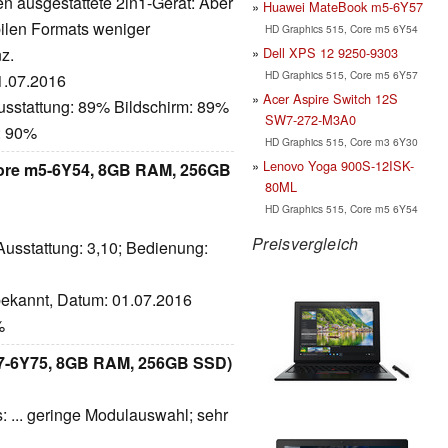
en ausgestattete 2in1-Gerät: Aber
Huawei MateBook m5-6Y57
ilen Formats weniger
HD Graphics 515, Core m5 6Y54
Dell XPS 12 9250-9303
z.
HD Graphics 515, Core m5 6Y57
21.07.2016
Acer Aspire Switch 12S
usstattung: 89% Bildschirm: 89%
SW7-272-M3A0
: 90%
HD Graphics 515, Core m3 6Y30
Lenovo Yoga 900S-12ISK-
 Core m5-6Y54, 8GB RAM, 256GB
80ML
HD Graphics 515, Core m5 6Y54
Preisvergleich
 Ausstattung: 3,10; Bedienung:
nbekannt, Datum: 01.07.2016
%
 m7-6Y75, 8GB RAM, 256GB SSD)
s: ... geringe Modulauswahl; sehr