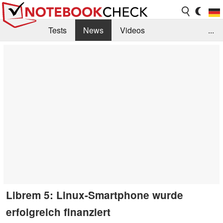
Tests
News
Videos
...
Benchmarks & Tech
Externe Tests
Kaufberatung
Deals
Suche
Jobs
Forum
Librem 5: Linux-Smartphone wurde
erfolgreich finanziert