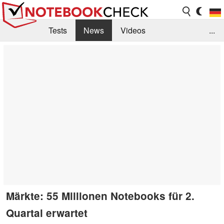
Tests
News
Videos
...
Benchmarks & Tech
Externe Tests
Kaufberatung
Deals
Suche
Jobs
Forum
Märkte: 55 Millionen Notebooks für 2.
Quartal erwartet