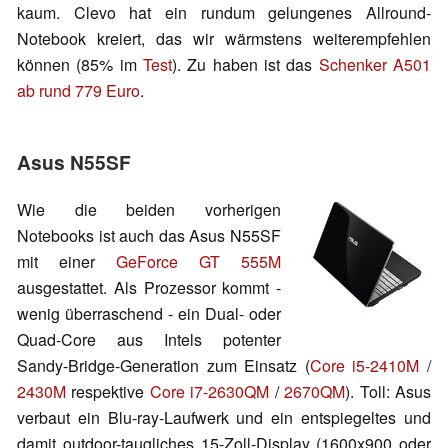
kaum. Clevo hat ein rundum gelungenes Allround-
Notebook kreiert, das wir wärmstens weiterempfehlen
können (85% im
Test
). Zu haben ist das
Schenker A501
ab rund 779 Euro
.
Asus N55SF
Wie die beiden vorherigen
Notebooks ist auch das Asus N55SF
mit einer
GeForce GT 555M
ausgestattet. Als Prozessor kommt -
wenig überraschend - ein Dual- oder
Quad-Core aus Intels potenter
Sandy-Bridge-Generation zum Einsatz (
Core i5-2410M
/
2430M
respektive
Core i7-2630QM
/
2670QM
). Toll: Asus
verbaut ein Blu-ray-Laufwerk und ein entspiegeltes und
damit outdoor-taugliches 15-Zoll-Display (1600x900 oder