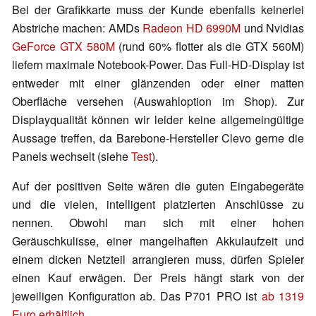
Bei der Grafikkarte muss der Kunde ebenfalls keinerlei
Abstriche machen: AMDs
Radeon HD 6990M
und Nvidias
GeForce GTX 580M
(rund 60% flotter als die GTX 560M)
liefern maximale Notebook-Power. Das Full-HD-Display ist
entweder mit einer glänzenden oder einer matten
Oberfläche versehen (Auswahloption im Shop). Zur
Displayqualität können wir leider keine allgemeingültige
Aussage treffen, da Barebone-Hersteller Clevo gerne die
Panels wechselt (siehe
Test
).
Auf der positiven Seite wären die guten Eingabegeräte
und die vielen, intelligent platzierten Anschlüsse zu
nennen. Obwohl man sich mit einer hohen
Geräuschkulisse, einer mangelhaften Akkulaufzeit und
einem dicken Netzteil arrangieren muss, dürfen Spieler
einen Kauf erwägen. Der Preis hängt stark von der
jeweiligen Konfiguration ab. Das P701 PRO ist
ab 1319
Euro erhältlich
.