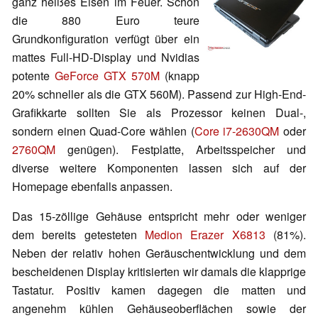
ganz heißes Eisen im Feuer. Schon
die 880 Euro teure
Grundkonfiguration verfügt über ein
mattes Full-HD-Display und Nvidias
potente
GeForce GTX 570M
(knapp
20% schneller als die GTX 560M). Passend zur High-End-
Grafikkarte sollten Sie als Prozessor keinen Dual-,
sondern einen Quad-Core wählen (
Core i7-2630QM
oder
2760QM
genügen). Festplatte, Arbeitsspeicher und
diverse weitere Komponenten lassen sich auf der
Homepage ebenfalls anpassen.
Das 15-zöllige Gehäuse entspricht mehr oder weniger
dem bereits getesteten
Medion Erazer X6813
(81%).
Neben der relativ hohen Geräuschentwicklung und dem
bescheidenen Display kritisierten wir damals die klapprige
Tastatur. Positiv kamen dagegen die matten und
angenehm kühlen Gehäuseoberflächen sowie der