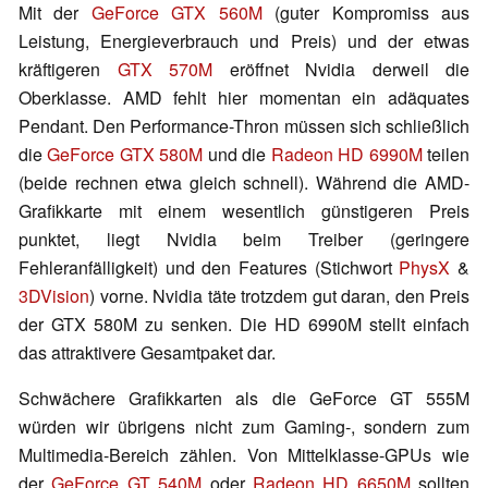
Mit der
GeForce GTX 560M
(guter Kompromiss aus
Leistung, Energieverbrauch und Preis) und der etwas
kräftigeren
GTX 570M
eröffnet Nvidia derweil die
Oberklasse. AMD fehlt hier momentan ein adäquates
Pendant. Den Performance-Thron müssen sich schließlich
die
GeForce GTX 580M
und die
Radeon HD 6990M
teilen
(beide rechnen etwa gleich schnell). Während die AMD-
Grafikkarte mit einem wesentlich günstigeren Preis
punktet, liegt Nvidia beim Treiber (geringere
Fehleranfälligkeit) und den Features (Stichwort
PhysX
&
3DVision
) vorne. Nvidia täte trotzdem gut daran, den Preis
der GTX 580M zu senken. Die HD 6990M stellt einfach
das attraktivere Gesamtpaket dar.
Schwächere Grafikkarten als die GeForce GT 555M
würden wir übrigens nicht zum Gaming-, sondern zum
Multimedia-Bereich zählen. Von Mittelklasse-GPUs wie
der
GeForce GT 540M
oder
Radeon HD 6650M
sollten