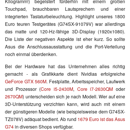
Kilogramm!) begeistert fürderhin mit einem großen
Touchpad, brauchbaren Lautsprechern und einer
integrierten Tastaturbeleuchtung. Highlight unseres 1800
Euro teuren Testgerätes (G74SX-91079V) war allerdings
das matte und 120-Hz-fähige 3D-Display (1920x1080).
Die Liste der negativen Aspekte ist eher kurz. So sollte
Asus die Anschlussausstattung und die Port-Verteilung
noch einmal überdenken.
Bei der Hardware hat das Unternehmen alles richtig
gemacht - als Grafikkarte dient Nvidias erfolgreiche
GeForce GTX 560M
. Festplatte, Arbeitsspeicher, Laufwerk
und Prozessor (
Core i5-2430M
,
Core i7-2630QM
oder
2670QM
) unterscheiden sich je nach Modell. Wer auf eine
3D-Unterstützung verzichten kann, wird auch mit einem
der günstigeren Modelle (wie beispielsweise dem G74SX-
TZ078V) adäquat bedient. Ab rund
1679 Euro ist das Asus
G74
in diversen Shops verfügbar.