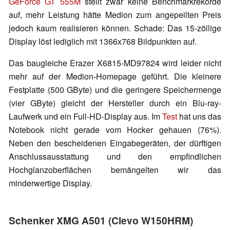
GeForce GT 555M
stellt zwar keine Benchmarkrekorde
auf, mehr Leistung hätte Medion zum angepeilten Preis
jedoch kaum realisieren können. Schade: Das 15-zöllige
Display löst lediglich mit 1366x768 Bildpunkten auf.
Das baugleiche Erazer X6815-MD97824 wird leider nicht
mehr auf der Medion-Homepage geführt. Die kleinere
Festplatte (500 GByte) und die geringere Speichermenge
(vier GByte) gleicht der Hersteller durch ein Blu-ray-
Laufwerk und ein Full-HD-Display aus. Im
Test
hat uns das
Notebook nicht gerade vom Hocker gehauen (76%).
Neben den bescheidenen Eingabegeräten, der dürftigen
Anschlussausstattung und den empfindlichen
Hochglanzoberflächen bemängelten wir das
minderwertige Display.
Schenker XMG A501 (Clevo W150HRM)