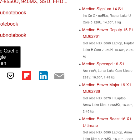
i7-8550U, 940MX, SSD, FHD...
Medion Signium 14 S1
Subnotebook
Iris Xe G7 80EUs, Raptor Lake-U
Core 5 120U, 14.00", 1 kg
Notebook
Medion Erazer Deputy 15 P1
Subnotebook
MD62761
GeForce RTX 5060 Laptop, Raptor
e Quelle
Lake-H Core 7 250H, 15.60", 2.242
gle
kg
gen
Medion Sprchrgd 16 S1
Arc 140V, Lunar Lake Core Ultra 9
288V, 16.00", 1.49 kg
Medion Erazer Major 16 X1
MD62736
GeForce RTX 5070 Ti Laptop,
Arrow Lake Ultra 7 255HX, 16.00",
2.45 kg
Medion Erazer Beast 16 X1
Ultimate
GeForce RTX 5090 Laptop, Arrow
Lake Ultra 9 275HX, 16.00", 2.834