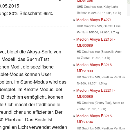
MD61268
10.05.2015
UHD Graphics 620, Kaby Lake
tung: 80% Bildschirm: 65%
Refresh i5-8250U, 14.00", 1.8 kg
Medion Akoya E4271
UHD Graphics 605, Gemini Lake
Pentium N5000, 14.00", 1.7 kg
Medion Akoya E2215T-
MD60689
vo, bietet die Akoya-Serie von
HD Graphics 400 (Braswell), Atom
x5 Z8350, 11.60", 1.1 kg
e Modell, das S6413T ist
Medion Akoya E3216-
denen Modi, die spezifische
MD61800
Tablet-Modus können User
HD Graphics 505, Pentium Pentium
eiten. Im Stand-Modus wird das
N4200, 13.30", 1.5 kg
erspiel. Im Kreativ-Modus, bei
Medion Akoya E2221T-
MD60686
 Bildschirm ermöglicht, können
HD Graphics (Cherry Trail), Atom x5
eßlich macht der traditionelle
Z8350, 11.60", 1.2 kg
undlicher und effizienter. Der
Medion Akoya E3215-
0 Pixel auf. Das Beste ist
MD60794
im grellen Licht verwendet werden
HD Graphics 505, Pentium Pentium