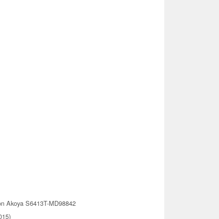
on Akoya S6413T-MD98842
015)