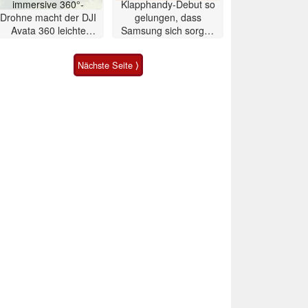
immersive 360°-
Klapphandy-Debut so
Drohne macht der DJI
gelungen, dass
Avata 360 leichte
Samsung sich sorgen
Konkurrenz
muss? – Razr Fold
Smartphone im Test
Nächste Seite ⟩