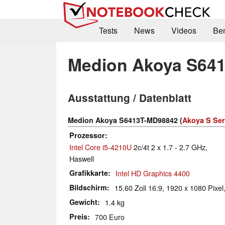
Tests
News
Videos
Be
Medion Akoya S64
Ausstattung / Datenblatt
Medion Akoya S6413T-MD98842 (
Akoya S Ser
Prozessor
Intel Core i5-4210U
2c/4t 2 x 1.7 - 2.7 GHz,
Haswell
Grafikkarte
Intel HD Graphics 4400
Bildschirm
15.60 Zoll 16:9, 1920 x 1080 Pixel
Gewicht
1.4 kg
Preis
700 Euro