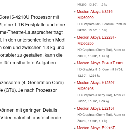
N4200, 13.30", 1.5 kg
Medion Akoya E3216-
 Core i5-4210U Prozessor mit
MD60900
, eine 1 TB Festplatte und eine
HD Graphics 505, Pentium Pentium
N4200, 13.30", 1.5 kg
me-Theatre-Lautsprecher trägt
Medion Akoya E2228T-
. In den unterschiedlichen Modi
MD60250
h sein und zwischen 1.3 kg und
HD Graphics (Cherry Trail), Atom x5
rtabler zu gestalten, kann die
Z8300, 15.60", 1.14 kg
e für ernsthaftere Aufgaben
Medion Akoya P3401T 2in1
HD Graphics 515, Core m5 6Y54,
12.50", 1.264 kg
ozessoren (4. Generation Core)
Medion Akoya E1239T-
MD60195
ufe (GT2). Je nach Prozessor
HD Graphics (Cherry Trail), Atom x5
Z8350, 10.10", 1.09 kg
Medion Akoya E2215T
 können mit geringen Details
HD Graphics (Cherry Trail), Atom x5
d Video natürlich ausreichende
Z8350, 11.60", 1.1 kg
Medion Akoya E2216T-