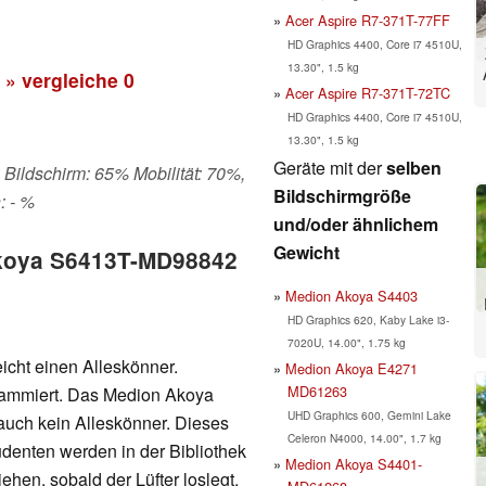
Acer Aspire R7-371T-77FF
HD Graphics 4400, Core i7 4510U,
13.30", 1.5 kg
» vergleiche
0
Acer Aspire R7-371T-72TC
HD Graphics 4400, Core i7 4510U,
13.30", 1.5 kg
Geräte mit der
selben
 Bildschirm: 65% Mobilität: 70%,
Bildschirmgröße
: - %
und/oder ähnlichem
Gewicht
Akoya S6413T-MD98842
Medion Akoya S4403
HD Graphics 620, Kaby Lake i3-
7020U, 14.00", 1.75 kg
eicht einen Alleskönner.
Medion Akoya E4271
MD61263
rammiert. Das Medion Akoya
UHD Graphics 600, Gemini Lake
auch kein Alleskönner. Dieses
Celeron N4000, 14.00", 1.7 kg
tudenten werden in der Bibliothek
Medion Akoya S4401-
hen, sobald der Lüfter loslegt.