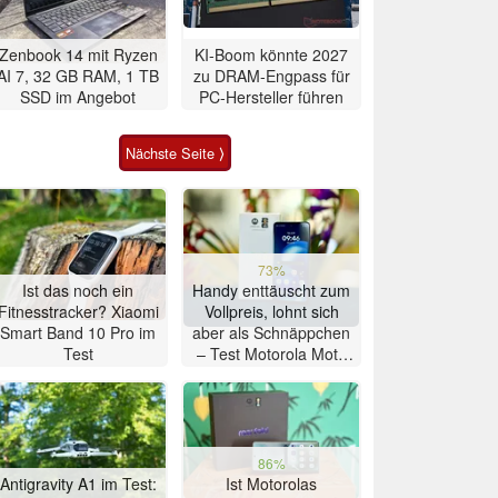
Zenbook 14 mit Ryzen
KI-Boom könnte 2027
AI 7, 32 GB RAM, 1 TB
zu DRAM-Engpass für
SSD im Angebot
PC-Hersteller führen
Nächste Seite ⟩
73%
Ist das noch ein
Handy enttäuscht zum
Fitnesstracker? Xiaomi
Vollpreis, lohnt sich
Smart Band 10 Pro im
aber als Schnäppchen
Test
– Test Motorola Moto
G47 Smartphone
86%
Antigravity A1 im Test:
Ist Motorolas