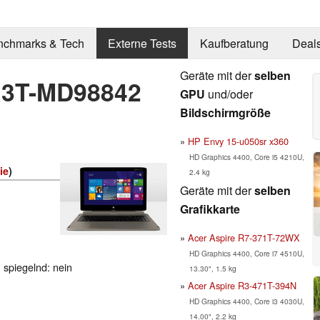
nchmarks & Tech
Externe Tests
Kaufberatung
Deal
Geräte mit der
selben
13T-MD98842
GPU
und/oder
Bildschirmgröße
HP Envy 15-u050sr x360
HD Graphics 4400, Core i5 4210U,
ie
)
2.4 kg
Geräte mit der
selben
Grafikkarte
Acer Aspire R7-371T-72WX
HD Graphics 4400, Core i7 4510U,
, spiegelnd: nein
13.30", 1.5 kg
Acer Aspire R3-471T-394N
HD Graphics 4400, Core i3 4030U,
14.00", 2.2 kg