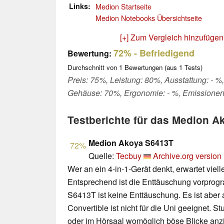
Links
Medion Startseite
Medion Notebooks Übersichtseite
[+] Zum Vergleich hinzufügen
72%
- Befriedigend
Bewertung:
Durchschnitt von
1
Bewertungen (aus
1
Tests)
Preis: 75%, Leistung: 80%, Ausstattung: - %,
Gehäuse: 70%, Ergonomie: - %, Emissionen
Testberichte für das Medion 
Medion Akoya S6413T
72%
Quelle:
Tecbuy
Archive.org version
Wer an ein 4-in-1-Gerät denkt, erwartet viell
Entsprechend ist die Enttäuschung vorprog
S6413T ist keine Enttäuschung. Es ist aber 
Convertible ist nicht für die Uni geeignet. S
oder im Hörsaal womöglich böse Blicke anzie