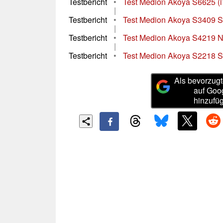
Testbericht
•
Test Medion Akoya S6625 (
|
Testbericht
•
Test Medion Akoya S3409 
|
Testbericht
•
Test Medion Akoya S4219 
|
Testbericht
•
Test Medion Akoya S2218 
Als bevorzugt
auf Goo
hinzufü