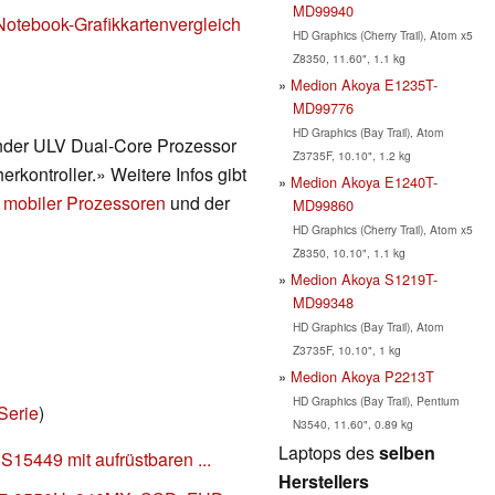
MD99940
Notebook-Grafikkartenvergleich
HD Graphics (Cherry Trail), Atom x5
Z8350, 11.60", 1.1 kg
Medion Akoya E1235T-
MD99776
HD Graphics (Bay Trail), Atom
render ULV Dual-Core Prozessor
Z3735F, 10.10", 1.2 kg
erkontroller.» Weitere Infos gibt
Medion Akoya E1240T-
 mobiler Prozessoren
und der
MD99860
HD Graphics (Cherry Trail), Atom x5
Z8350, 10.10", 1.1 kg
Medion Akoya S1219T-
MD99348
HD Graphics (Bay Trail), Atom
Z3735F, 10.10", 1 kg
Medion Akoya P2213T
HD Graphics (Bay Trail), Pentium
Serie
)
N3540, 11.60", 0.89 kg
Laptops des
selben
15449 mit aufrüstbaren ...
Herstellers