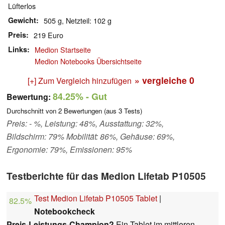
Lüfterlos
Gewicht
505 g, Netzteil: 102 g
Preis
219 Euro
Links
Medion Startseite
Medion Notebooks Übersichtseite
» vergleiche
0
[+] Zum Vergleich hinzufügen
84.25%
- Gut
Bewertung:
Durchschnitt von
2
Bewertungen (aus
3
Tests)
Preis: - %, Leistung: 48%, Ausstattung: 32%,
Bildschirm: 79% Mobilität: 86%, Gehäuse: 69%,
Ergonomie: 79%, Emissionen: 95%
Testberichte für das Medion Lifetab P10505
Test Medion Lifetab P10505 Tablet
|
82.5%
Notebookcheck
Preis-Leistungs-Champion?
Ein Tablet im mittleren