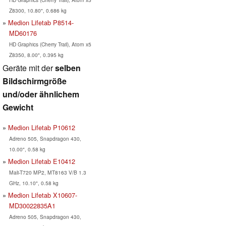
Z8300, 10.80", 0.686 kg
Medion Lifetab P8514-
MD60176
HD Graphics (Cherry Trail), Atom x5
Z8350, 8.00", 0.395 kg
Geräte mit der
selben
Bildschirmgröße
und/oder ähnlichem
Gewicht
Medion Lifetab P10612
Adreno 505, Snapdragon 430,
10.00", 0.58 kg
Medion Lifetab E10412
Mali-T720 MP2, MT8163 V/B 1.3
GHz, 10.10", 0.58 kg
Medion Lifetab X10607-
MD30022835A1
Adreno 505, Snapdragon 430,