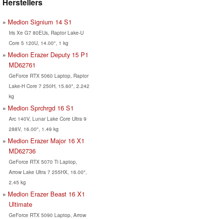
Herstellers
Medion Signium 14 S1
Iris Xe G7 80EUs, Raptor Lake-U
Core 5 120U, 14.00", 1 kg
Medion Erazer Deputy 15 P1
MD62761
GeForce RTX 5060 Laptop, Raptor
Lake-H Core 7 250H, 15.60", 2.242
kg
Medion Sprchrgd 16 S1
Arc 140V, Lunar Lake Core Ultra 9
288V, 16.00", 1.49 kg
Medion Erazer Major 16 X1
MD62736
GeForce RTX 5070 Ti Laptop,
Arrow Lake Ultra 7 255HX, 16.00",
2.45 kg
Medion Erazer Beast 16 X1
Ultimate
GeForce RTX 5090 Laptop, Arrow