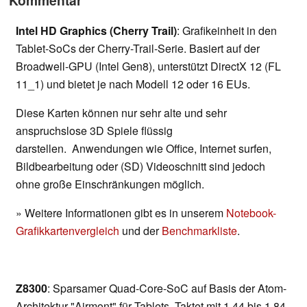
Kommentar
Intel HD Graphics (Cherry Trail)
: Grafikeinheit in den
Tablet-SoCs der Cherry-Trail-Serie. Basiert auf der
Broadwell-GPU (Intel Gen8), unterstützt DirectX 12 (FL
11_1) und bietet je nach Modell 12 oder 16 EUs.
Diese Karten können nur sehr alte und sehr
anspruchslose 3D Spiele flüssig
darstellen. Anwendungen wie Office, Internet surfen,
Bildbearbeitung oder (SD) Videoschnitt sind jedoch
ohne große Einschränkungen möglich.
» Weitere Informationen gibt es in unserem
Notebook-
Grafikkartenvergleich
und der
Benchmarkliste
.
Z8300
: Sparsamer Quad-Core-SoC auf Basis der Atom-
Architektur "Airmont" für Tablets. Taktet mit 1,44 bis 1,84