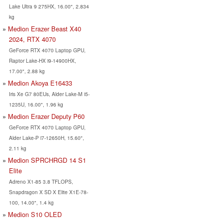
Lake Ultra 9 275HX, 16.00", 2.834
kg
Medion Erazer Beast X40
2024, RTX 4070
GeForce RTX 4070 Laptop GPU,
Raptor Lake-HX i9-14900HX,
17.00", 2.88 kg
Medion Akoya E16433
Iris Xe G7 80EUs, Alder Lake-M i5-
1235U, 16.00", 1.96 kg
Medion Erazer Deputy P60
GeForce RTX 4070 Laptop GPU,
Alder Lake-P i7-12650H, 15.60",
2.11 kg
Medion SPRCHRGD 14 S1
Elite
Adreno X1-85 3.8 TFLOPS,
Snapdragon X SD X Elite X1E-78-
100, 14.00", 1.4 kg
Medion S10 OLED