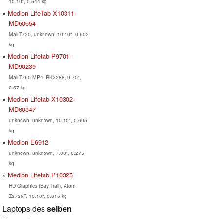
10.10", 0.544 kg
Medion LifeTab X10311-
MD60654
Mali-T720, unknown, 10.10", 0.602
kg
Medion Lifetab P9701-
MD90239
Mali-T760 MP4, RK3288, 9.70",
0.57 kg
Medion Lifetab X10302-
MD60347
unknown, unknown, 10.10", 0.605
kg
Medion E6912
unknown, unknown, 7.00", 0.275
kg
Medion Lifetab P10325
HD Graphics (Bay Trail), Atom
Z3735F, 10.10", 0.615 kg
Laptops des
selben