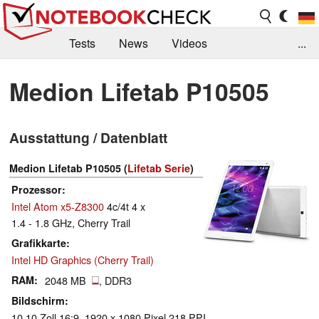
Tests
News
Videos
...
Benchmarks & Tech
Externe Tests
Medion Lifetab P10505
Kaufberatung
Deals
Suche
Jobs
Ausstattung / Datenblatt
Forum
Medion Lifetab P10505 (
Lifetab Serie
)
Prozessor
Intel Atom x5-Z8300
4c/4t 4 x
1.4 - 1.8 GHz, Cherry Trail
Grafikkarte
Intel HD Graphics (Cherry Trail)
RAM
2048 MB
, DDR3
Bildschirm
10.10 Zoll 16:9, 1920 x 1080 Pixel 218 PPI,