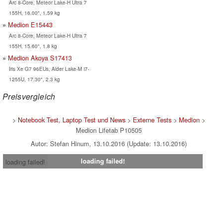
Arc 8-Core, Meteor Lake-H Ultra 7
155H, 16.00", 1.59 kg
Medion E15443
Arc 8-Core, Meteor Lake-H Ultra 7
155H, 15.60", 1.8 kg
Medion Akoya S17413
Iris Xe G7 96EUs, Alder Lake-M i7-
1255U, 17.30", 2.3 kg
Preisvergleich
>
Notebook Test, Laptop Test und News
>
Externe Tests
>
Medion
>
Medion Lifetab P10505
Autor: Stefan Hinum, 13.10.2016 (Update: 13.10.2016)
loading failed!
loading failed!