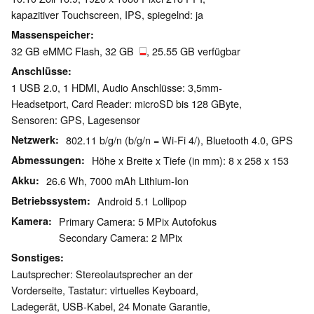
kapazitiver Touchscreen, IPS, spiegelnd: ja
Massenspeicher
32 GB eMMC Flash, 32 GB
, 25.55 GB verfügbar
Anschlüsse
1 USB 2.0, 1 HDMI, Audio Anschlüsse: 3,5mm-
Headsetport, Card Reader: microSD bis 128 GByte,
Sensoren: GPS, Lagesensor
Netzwerk
802.11 b/g/n (b/g/n = Wi-Fi 4/), Bluetooth 4.0, GPS
Abmessungen
Höhe x Breite x Tiefe (in mm): 8 x 258 x 153
Akku
26.6 Wh, 7000 mAh Lithium-Ion
Betriebssystem
Android 5.1 Lollipop
Kamera
Primary Camera: 5 MPix Autofokus
Secondary Camera: 2 MPix
Sonstiges
Lautsprecher: Stereolautsprecher an der
Vorderseite, Tastatur: virtuelles Keyboard,
Ladegerät, USB-Kabel, 24 Monate Garantie,