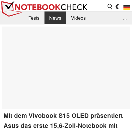
Tests
News
Videos
...
Benchmarks & Tech
Externe Tests
Kaufberatung
Deals
Suche
Jobs
Forum
Mit dem Vivobook S15 OLED präsentiert
Asus das erste 15,6-Zoll-Notebook mit