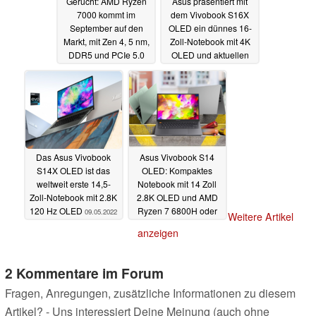
Gerücht: AMD Ryzen
Asus präsentiert mit
7000 kommt im
dem Vivobook S16X
September auf den
OLED ein dünnes 16-
Markt, mit Zen 4, 5 nm,
Zoll-Notebook mit 4K
DDR5 und PCIe 5.0
OLED und aktuellen
CPUs
10.05.2022
09.05.2022
Das Asus Vivobook
Asus Vivobook S14
S14X OLED ist das
OLED: Kompaktes
weltweit erste 14,5-
Notebook mit 14 Zoll
Zoll-Notebook mit 2.8K
2.8K OLED und AMD
120 Hz OLED
Ryzen 7 6800H oder
09.05.2022
Weitere Artikel
Intel Core i7-12700H
anzeigen
09.05.2022
2 Kommentare im Forum
Fragen, Anregungen, zusätzliche Informationen zu diesem
Artikel? - Uns interessiert Deine Meinung (auch ohne