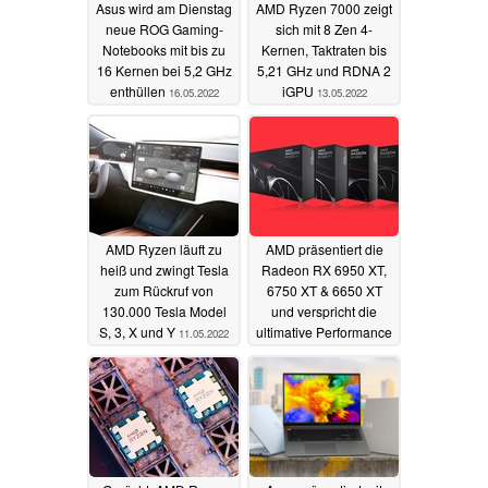
Asus wird am Dienstag
AMD Ryzen 7000 zeigt
neue ROG Gaming-
sich mit 8 Zen 4-
Notebooks mit bis zu
Kernen, Taktraten bis
16 Kernen bei 5,2 GHz
5,21 GHz und RDNA 2
enthüllen
iGPU
16.05.2022
13.05.2022
AMD Ryzen läuft zu
AMD präsentiert die
heiß und zwingt Tesla
Radeon RX 6950 XT,
zum Rückruf von
6750 XT & 6650 XT
130.000 Tesla Model
und verspricht die
S, 3, X und Y
ultimative Performance
11.05.2022
pro Watt
10.05.2022