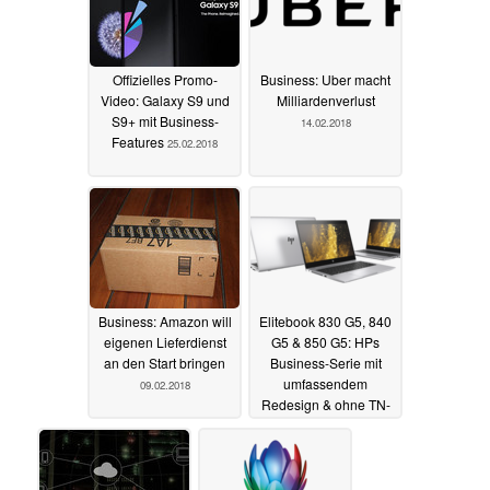
Offizielles Promo-
Business: Uber macht
Video: Galaxy S9 und
Milliardenverlust
S9+ mit Business-
14.02.2018
Features
25.02.2018
Business: Amazon will
Elitebook 830 G5, 840
eigenen Lieferdienst
G5 & 850 G5: HPs
an den Start bringen
Business-Serie mit
umfassendem
09.02.2018
Redesign & ohne TN-
Display-Option
07.02.2018