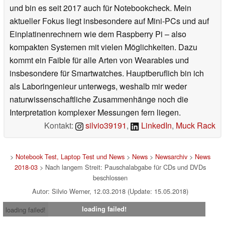
und bin es seit 2017 auch für Notebookcheck. Mein
aktueller Fokus liegt insbesondere auf Mini-PCs und auf
Einplatinenrechnern wie dem Raspberry Pi – also
kompakten Systemen mit vielen Möglichkeiten. Dazu
kommt ein Faible für alle Arten von Wearables und
insbesondere für Smartwatches. Hauptberuflich bin ich
als Laboringenieur unterwegs, weshalb mir weder
naturwissenschaftliche Zusammenhänge noch die
Interpretation komplexer Messungen fern liegen.
Kontakt:
silvio39191
,
LinkedIn
,
Muck Rack
>
Notebook Test, Laptop Test und News
>
News
>
Newsarchiv
>
News
2018-03
> Nach langem Streit: Pauschalabgabe für CDs und DVDs
beschlossen
Autor: Silvio Werner, 12.03.2018 (Update: 15.05.2018)
loading failed!
loading failed!