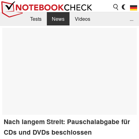
Tests
News
Videos
...
Benchmarks & Tech
Externe Tests
Kaufberatung
Deals
Suche
Jobs
Forum
Nach langem Streit: Pauschalabgabe für
CDs und DVDs beschlossen