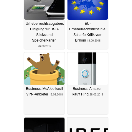
Urheberrechtsabgaben:
EU-
Einigung für USB-
Urheberrechtsrichtlinie:
Sticks und
Scharfe Kritik vom
Speicherkarten
Bitkom
18.06.2018
26.06.2019
Business: McAfee kauft
Business: Amazon
VPN-Anbieter
kauft Ring
12.03.2018
28.02.2018