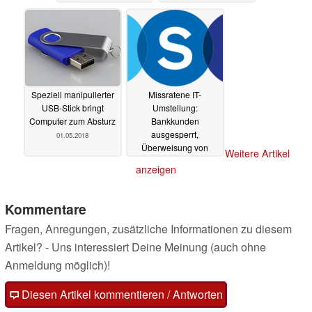
Speziell manipulierter
Missratene IT-
USB-Stick bringt
Umstellung:
Computer zum Absturz
Bankkunden
ausgesperrt,
01.05.2018
Überweisung von
Weitere Artikel
fremden Konten
anzeigen
möglich
29.04.2018
Kommentare
Fragen, Anregungen, zusätzliche Informationen zu diesem
Artikel? - Uns interessiert Deine Meinung (auch ohne
Anmeldung möglich)!
Diesen Artikel kommentieren / Antworten