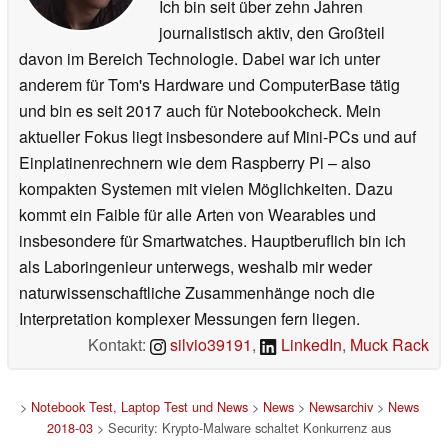
Ich bin seit über zehn Jahren
journalistisch aktiv, den Großteil
davon im Bereich Technologie. Dabei war ich unter
anderem für Tom's Hardware und ComputerBase tätig
und bin es seit 2017 auch für Notebookcheck. Mein
aktueller Fokus liegt insbesondere auf Mini-PCs und auf
Einplatinenrechnern wie dem Raspberry Pi – also
kompakten Systemen mit vielen Möglichkeiten. Dazu
kommt ein Faible für alle Arten von Wearables und
insbesondere für Smartwatches. Hauptberuflich bin ich
als Laboringenieur unterwegs, weshalb mir weder
naturwissenschaftliche Zusammenhänge noch die
Interpretation komplexer Messungen fern liegen.
Kontakt:
silvio39191
,
LinkedIn
,
Muck Rack
>
Notebook Test, Laptop Test und News
>
News
>
Newsarchiv
>
News
2018-03
> Security: Krypto-Malware schaltet Konkurrenz aus