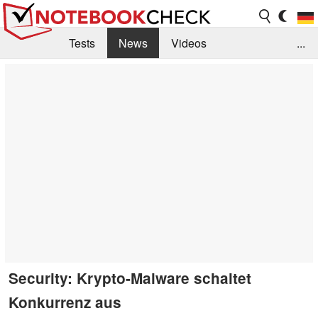
Tests
News
Videos
...
Benchmarks & Tech
Externe Tests
Kaufberatung
Deals
Suche
Jobs
Forum
Security: Krypto-Malware schaltet
Konkurrenz aus