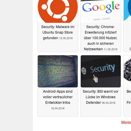
Security: Malware im
Security: Chrome-
Ubuntu Snap Store
Erweiterung infiziert
gefunden
über 100.000 Nutzer,
13.05.2018
auch in sicheren
Netzwerken
11.05.2018
Android-Apps sind
Security: BSI warnt vor
Be
voller vertraulicher
Lücke im Windows
Entwickler-Infos
Defender
Fi
06.04.2018
16.04.2018
Weite