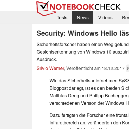
Tests
News
Videos
Be
Security: Windows Hello läs
Sicherheitsforscher haben einen Weg gefund
Gesichtserkennung von Windows 10 auszutri
Ausdruck.
Silvio Werner
,
Veröffentlicht am
18.12.2017
S
Wie das Sicherheitsunternehmen SySS
Blogpost darlegt, ist es den beiden Si
Matthias Deeg und Philipp Buchegger 
verschiedenen Version der Windows H
Dazu fertigten die Forscher eine fro
Infrarotbereich an, veränderten den Ko