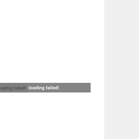
loading failed!
loading failed!