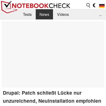
Tests
News
Videos
...
Benchmarks & Tech
Externe Tests
Kaufberatung
Deals
Suche
Jobs
Forum
Drupal: Patch schließt Lücke nur
unzureichend, Neuinstallation empfohlen