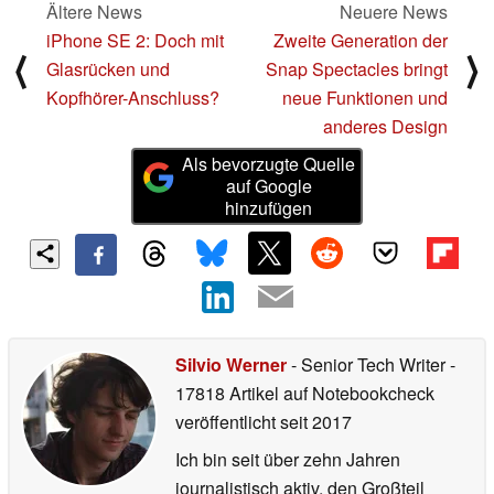
Ältere News
Neuere News
iPhone SE 2: Doch mit
Zweite Generation der
⟨
⟩
Glasrücken und
Snap Spectacles bringt
Kopfhörer-Anschluss?
neue Funktionen und
anderes Design
Als bevorzugte Quelle
auf Google
hinzufügen
Silvio Werner
- Senior Tech Writer
-
17818 Artikel auf Notebookcheck
veröffentlicht
seit 2017
Ich bin seit über zehn Jahren
journalistisch aktiv, den Großteil