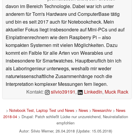
davon im Bereich Technologie. Dabei war ich unter
anderem für Tom's Hardware und ComputerBase tätig
und bin es seit 2017 auch für Notebookcheck. Mein
aktueller Fokus liegt insbesondere auf Mini-PCs und auf
Einplatinenrechnern wie dem Raspberry Pi – also
kompakten Systemen mit vielen Möglichkeiten. Dazu
kommt ein Faible für alle Arten von Wearables und
insbesondere für Smartwatches. Hauptberuflich bin ich
als Laboringenieur unterwegs, weshalb mir weder
naturwissenschaftliche Zusammenhänge noch die
Interpretation komplexer Messungen fern liegen.
Kontakt:
silvio39191
,
LinkedIn
,
Muck Rack
>
Notebook Test, Laptop Test und News
>
News
>
Newsarchiv
>
News
2018-04
> Drupal: Patch schließt Lücke nur unzureichend, Neuinstallation
empfohlen
Autor: Silvio Werner, 26.04.2018 (Update: 15.05.2018)