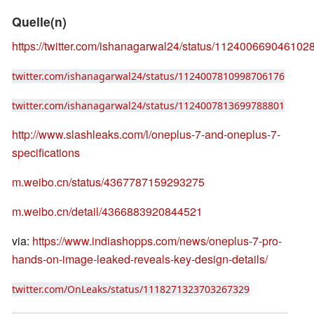
Quelle(n)
https://twitter.com/ishanagarwal24/status/112400669046102
twitter.com/ishanagarwal24/status/1124007810998706176
twitter.com/ishanagarwal24/status/1124007813699788801
http://www.slashleaks.com/l/oneplus-7-and-oneplus-7-
specifications
m.weibo.cn/status/4367787159293275
m.weibo.cn/detail/4366883920844521
via:
https://www.indiashopps.com/news/oneplus-7-pro-
hands-on-image-leaked-reveals-key-design-details/
twitter.com/OnLeaks/status/1118271323703267329