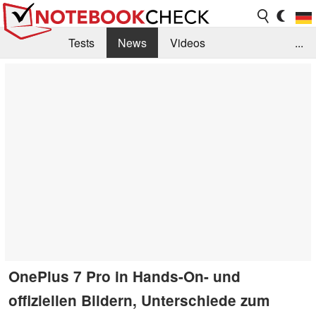
Tests
News
Videos
...
Benchmarks & Tech
Externe Tests
Kaufberatung
Deals
Suche
Jobs
Forum
OnePlus 7 Pro in Hands-On- und
offiziellen Bildern, Unterschiede zum