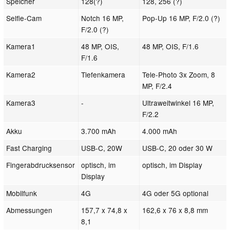
Speicher
128(?)
128, 256 (?)
Selfie-Cam
Notch 16 MP,
Pop-Up 16 MP, F/2.0 (?)
F/2.0 (?)
Kamera1
48 MP, OIS,
48 MP, OIS, F/1.6
F/1.6
Kamera2
Tiefenkamera
Tele-Photo 3x Zoom, 8
MP, F/2.4
Kamera3
-
Ultraweitwinkel 16 MP,
F/2.2
Akku
3.700 mAh
4.000 mAh
Fast Charging
USB-C, 20W
USB-C, 20 oder 30 W
Fingerabdrucksensor
optisch, im
optisch, im Display
Display
Mobilfunk
4G
4G oder 5G optional
Abmessungen
157,7 x 74,8 x
162,6 x 76 x 8,8 mm
8,1