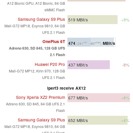
A12 Bionic GPU, A12 Bionic, 64 GB
eMMC Flash
Samsung Galaxy S9 Plus
519
MBit/s
+9%
Mali-G72 MP18, Exynos 9810, 64 GB
UFS 2.1 Flash
OnePlus 6T
474
MBit/s
min
max
(241
- 497
)
Adreno 630, SD 845, 128 GB UFS
2.1 Flash
Huawei P20 Pro
437
MBit/s
-8%
Mali-G72 MP12, Kirin 970, 128 GB
UFS 2.1 Flash
iperf3 receive AX12
Sony Xperia XZ2 Premium
677
MBit/s
+8%
Adreno 630, SD 845, 64 GB UFS 2.1
Flash
Samsung Galaxy S9 Plus
652
MBit/s
+4%
Mali-G72 MP18, Exynos 9810, 64 GB
UFS 2.1 Flash