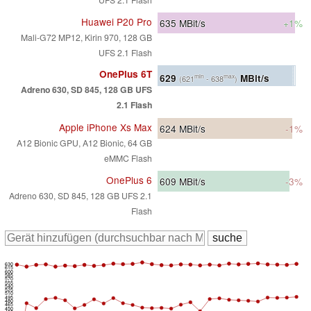
Huawei P20 Pro
635
MBit/s
+1%
Mali-G72 MP12, Kirin 970, 128 GB
UFS 2.1 Flash
OnePlus 6T
629
MBit/s
min
max
(621
- 638
)
Adreno 630, SD 845, 128 GB UFS
2.1 Flash
Apple iPhone Xs Max
624
MBit/s
-1%
A12 Bionic GPU, A12 Bionic, 64 GB
eMMC Flash
OnePlus 6
609
MBit/s
-3%
Adreno 630, SD 845, 128 GB UFS 2.1
Flash
630
615
600
585
570
555
540
525
510
495
480
465
450