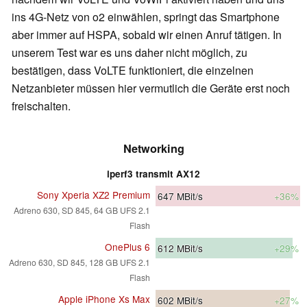
ins 4G-Netz von o2 einwählen, springt das Smartphone
aber immer auf HSPA, sobald wir einen Anruf tätigen. In
unserem Test war es uns daher nicht möglich, zu
bestätigen, dass VoLTE funktioniert, die einzelnen
Netzanbieter müssen hier vermutlich die Geräte erst noch
freischalten.
Networking
iperf3 transmit AX12
Sony Xperia XZ2 Premium
647
MBit/s
+36%
Adreno 630, SD 845, 64 GB UFS 2.1
Flash
OnePlus 6
612
MBit/s
+29%
Adreno 630, SD 845, 128 GB UFS 2.1
Flash
Apple iPhone Xs Max
602
MBit/s
+27%