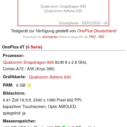
Qualcomm Snapdragon 845
Qualcomm Adreno 630
Smartphone - 03/01/2019 - v6
Testgerät zur Verfügung gestellt von
OnePlus Deutschland
Download der
lizensierten
Bewertungsgrafik als
PNG
/
SVG
OnePlus 6T (
6 Serie
)
Prozessor
Qualcomm Snapdragon 845
8c/8t 8 x 2.8 GHz,
Cortex-A75 / A55 (Kryo 385)
Grafikkarte
Qualcomm Adreno 630
RAM
6 GB
Bildschirm
6.41 Zoll 19.5:9, 2340 x 1080 Pixel 402 PPI,
kapaztiver Touchscreen, Optic AMOLED,
spiegelnd: ja
Massenspeicher