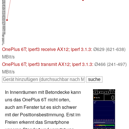
435
420
405
390
375
360
345
330
315
300
285
270
255
240
225
210
195
180
165
150
135
120
105
90
75
60
45
30
15
0
OnePlus 6T
; iperf3 receive AX12; iperf 3.1.3:
Ø629 (621-638)
MBit/s
OnePlus 6T
; iperf3 transmit AX12; iperf 3.1.3:
Ø466 (241-497)
MBit/s
In Innenräumen mit Betondecke kann
uns das OnePlus 6T nicht orten,
auch am Fenster tut es sich schwer
mit der Positionsbestimmung. Erst im
Freien erkennt das Smartphone