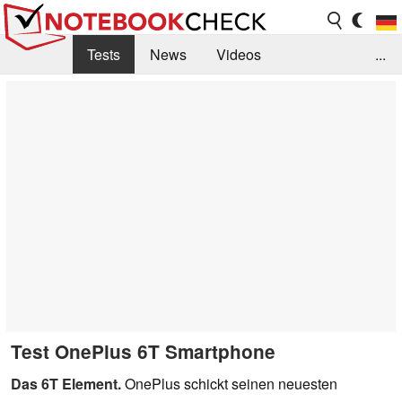
Tests
News
Videos
...
Benchmarks & Tech
Externe Tests
Kaufberatung
Deals
Suche
Jobs
Forum
Test OnePlus 6T Smartphone
Das 6T Element.
OnePlus schickt seinen neuesten