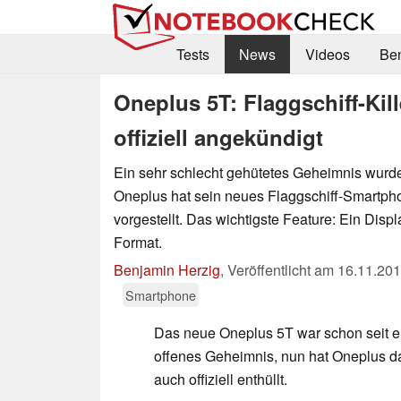
Tests
News
Videos
Be
Oneplus 5T: Flaggschiff-Ki
offiziell angekündigt
Ein sehr schlecht gehütetes Geheimnis wurde 
Oneplus hat sein neues Flaggschiff-Smartph
vorgestellt. Das wichtigste Feature: Ein Disp
Format.
Benjamin Herzig
,
Veröffentlicht am
16.11.20
Smartphone
Das neue Oneplus 5T war schon seit e
offenes Geheimnis, nun hat Oneplus 
auch offiziell enthüllt.