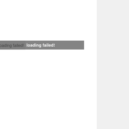
loading failed!
loading failed!