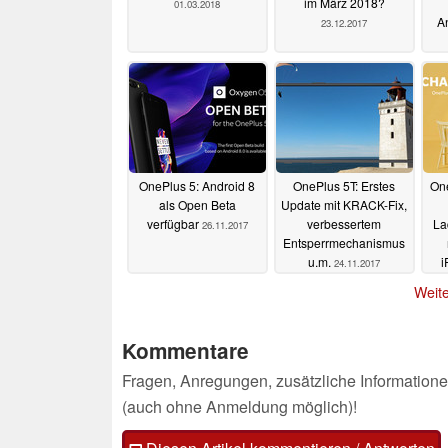
im März 2018?
01.03.2018
A
23.12.2017
OnePlus 5: Android 8
OnePlus 5T: Erstes
One
als Open Beta
Update mit KRACK-Fix,
verfügbar
verbessertem
La
26.11.2017
Entsperrmechanismus
u.m.
i
24.11.2017
P
Weite
Kommentare
Fragen, Anregungen, zusätzliche Informatione
(auch ohne Anmeldung möglich)!