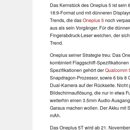
Das Kernstück des Oneplus 5 ist sein
18:9-Format und mit dünneren Displayr
Trends, die das
Oneplus 5
noch verpass
aus als sein Vorgänger. Für die dünner
Fingerabdruck-Leser weichen, der sich 
Trend.
Oneplus seiner Strategie treu: Das Onep
kombiniert Flaggschiff-Spezifikationen
Spezifikationen gehört der
Qualcomm 
Snapdragon-Prozessor, sowie 6 bis 
Dual-Kamera auf der Rückseite. Nicht g
Bildschirmauflösung, die nur in etwa F
weiterhin einen 3.5mm Audio-Ausgang,
Garaus machen wollen. Der Akku mit S
mAh.
Das Oneplus 5T wird ab 21. November a