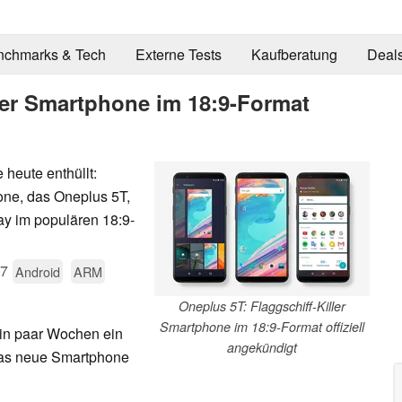
nchmarks & Tech
Externe Tests
Kaufberatung
Deal
ller Smartphone im 18:9-Format
heute enthüllt:
one, das Oneplus 5T,
lay im populären 18:9-
17
Android
ARM
Oneplus 5T: Flaggschiff-Killer
Smartphone im 18:9-Format offiziell
in paar Wochen ein
angekündigt
das neue Smartphone