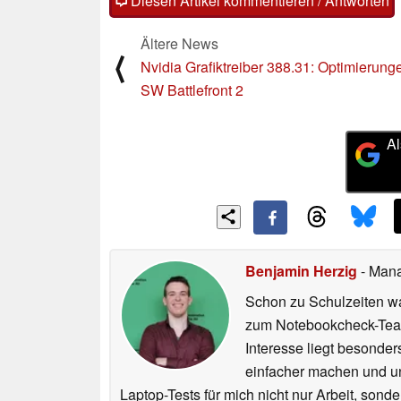
Diesen Artikel kommentieren / Antworten
Ältere News
⟨
Nvidia Grafiktreiber 388.31: Optimierunge
SW Battlefront 2
Al
Benjamin Herzig
- Mana
Schon zu Schulzeiten wa
zum Notebookcheck-Team
Interesse liegt besonde
einfacher machen und uns
Laptop-Tests für mich nicht nur Arbeit, sond