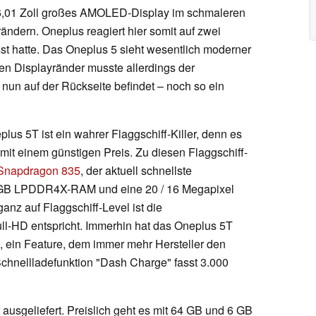
 6,01 Zoll großes AMOLED-Display im schmaleren
ändern. Oneplus reagiert hier somit auf zwei
t hatte. Das Oneplus 5 sieht wesentlich moderner
en Displayränder musste allerdings der
nun auf der Rückseite befindet – noch so ein
lus 5T ist ein wahrer Flaggschiff-Killer, denn es
 mit einem günstigen Preis. Zu diesen Flaggschiff-
Snapdragon 835
, der aktuell schnellste
8 GB LPDDR4X-RAM und eine 20 / 16 Megapixel
anz auf Flaggschiff-Level ist die
ull-HD entspricht. Immerhin hat das Oneplus 5T
 ein Feature, dem immer mehr Hersteller den
chnellladefunktion "Dash Charge" fasst 3.000
usgeliefert. Preislich geht es mit 64 GB und 6 GB