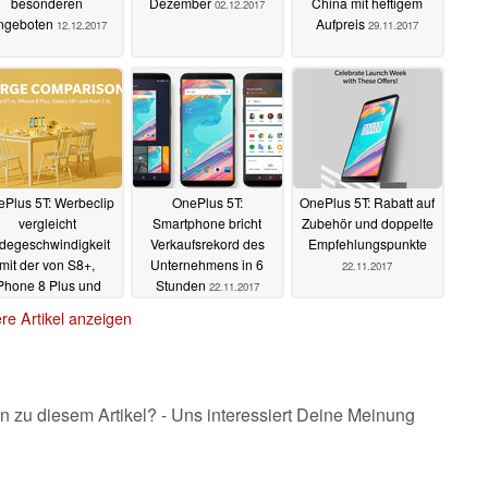
besonderen
Dezember
China mit heftigem
02.12.2017
ngeboten
Aufpreis
12.12.2017
29.11.2017
Plus 5T: Werbeclip
OnePlus 5T:
OnePlus 5T: Rabatt auf
vergleicht
Smartphone bricht
Zubehör und doppelte
degeschwindigkeit
Verkaufsrekord des
Empfehlungspunkte
mit der von S8+,
Unternehmens in 6
22.11.2017
Phone 8 Plus und
Stunden
22.11.2017
ixel 2 XL
23.11.2017
re Artikel anzeigen
n zu diesem Artikel? - Uns interessiert Deine Meinung