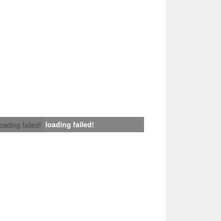
loading failed!
loading failed!