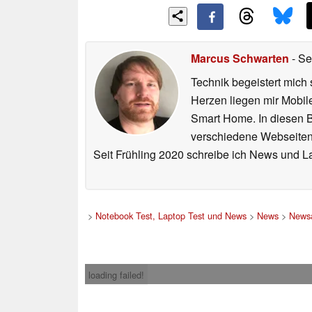
Marcus Schwarten
- Se
Technik begeistert mich 
Herzen liegen mir Mobi
Smart Home. In diesen Be
verschiedene Webseiten,
Seit Frühling 2020 schreibe ich News und L
>
Notebook Test, Laptop Test und News
>
News
>
Newsa
loading failed!