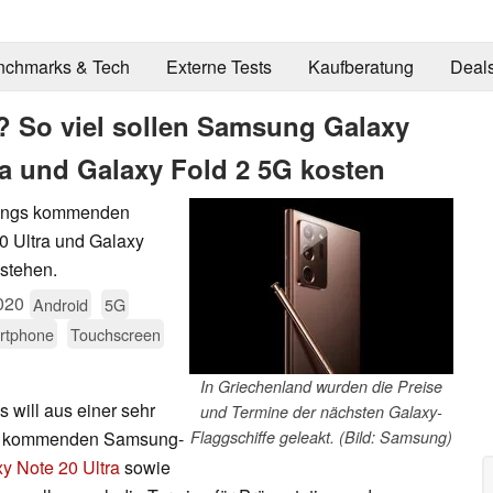
nchmarks & Tech
Externe Tests
Kaufberatung
Deal
t? So viel sollen Samsung Galaxy
ra und Galaxy Fold 2 5G kosten
msungs kommenden
0 Ultra und Galaxy
 stehen.
020
Android
5G
rtphone
Touchscreen
In Griechenland wurden die Preise
 will aus einer sehr
und Termine der nächsten Galaxy-
die kommenden Samsung-
Flaggschiffe geleakt. (Bild: Samsung)
y Note 20 Ultra
sowie