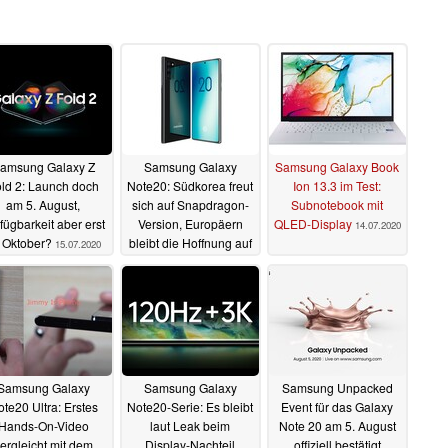
amsung Galaxy Z
Samsung Galaxy
Samsung Galaxy Book
ld 2: Launch doch
Note20: Südkorea freut
Ion 13.3 im Test:
am 5. August,
sich auf Snapdragon-
Subnotebook mit
fügbarkeit aber erst
Version, Europäern
QLED-Display
14.07.2020
 Oktober?
bleibt die Hoffnung auf
15.07.2020
eine bessere Zukunft
14.07.2020
Samsung Galaxy
Samsung Galaxy
Samsung Unpacked
te20 Ultra: Erstes
Note20-Serie: Es bleibt
Event für das Galaxy
Hands-On-Video
laut Leak beim
Note 20 am 5. August
ergleicht mit dem
Display-Nachteil
offiziell bestätigt