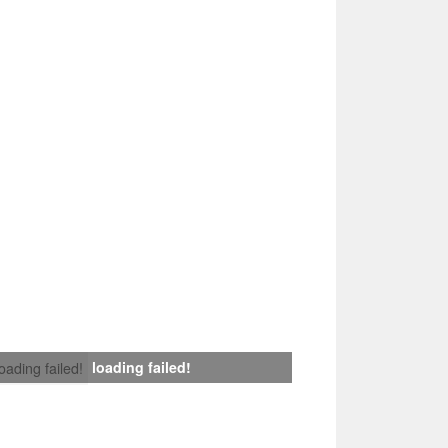
loading failed!
loading failed!