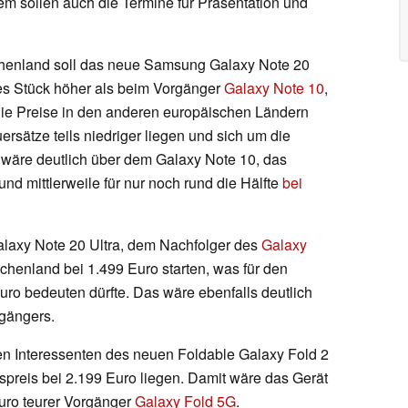
m sollen auch die Termine für Präsentation und
echenland soll das neue Samsung Galaxy Note 20
es Stück höher als beim Vorgänger
Galaxy Note 10
,
 Die Preise in den anderen europäischen Ländern
ersätze teils niedriger liegen und sich um die
 wäre deutlich über dem Galaxy Note 10, das
und mittlerweile für nur noch rund die Hälfte
bei
Galaxy Note 20 Ultra, dem Nachfolger des
Galaxy
iechenland bei 1.499 Euro starten, was für den
uro bedeuten dürfte. Das wäre ebenfalls deutlich
rgängers.
sen Interessenten des neuen Foldable Galaxy Fold 2
spreis bei 2.199 Euro liegen. Damit wäre das Gerät
Euro teurer Vorgänger
Galaxy Fold 5G
.