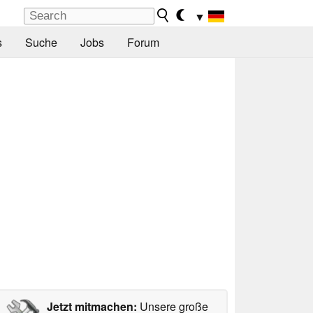
▼
s
Suche
Jobs
Forum
Jetzt mitmachen:
Unsere große