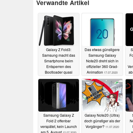
Verwandte Artikel
Galaxy Z Fold3:
Das etwas günstigere
S
Samsung macht das
Samsung Galaxy
Fo
Smartphone beim
Note20 dreht sich in
Entsperren des
offizieller 360 Grad-
Ver
Bootloader quasi
Animation
ab
17.07.2020
unbrauchbar
25.08.2021
Samsung Galaxy Z
Galaxy Note20 (Ultra)
Fold 2 offenbar
doch günstiger als der
No
verspätet, kein Launch
Vorgänger?
11.07.2020
am 5. August
v
12.07.2020