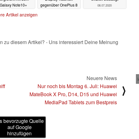
Galaxy Note10+
gegenüber OnePlus 8
08.07.2020
Pro oder Oppo Find X2
08.07.2020
re Artikel anzeigen
Pro
08.07.2020
n zu diesem Artikel? - Uns interessiert Deine Meinung
Neuere News
iff
Nur noch bis Montag 6. Juli: Huawei
⟩
MateBook X Pro, D14, D15 und Huawei
MediaPad Tablets zum Bestpreis
s bevorzugte Quelle
auf Google
hinzufügen