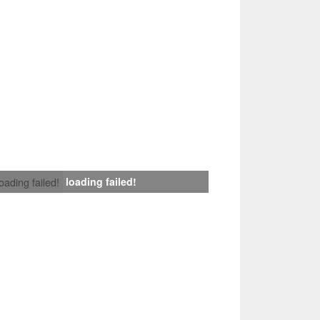
loading failed!
loading failed!