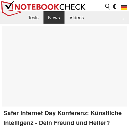
Tests
News
Videos
...
Benchmarks & Tech
Externe Tests
Kaufberatung
Deals
Suche
Jobs
Forum
Safer Internet Day Konferenz: Künstliche
Intelligenz - Dein Freund und Helfer?