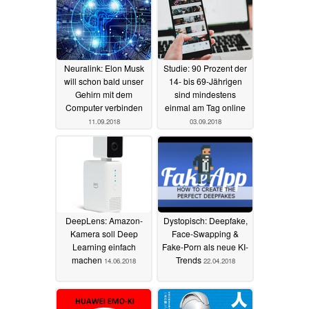
Neuralink: Elon Musk
Studie: 90 Prozent der
will schon bald unser
14- bis 69-Jährigen
Gehirn mit dem
sind mindestens
Computer verbinden
einmal am Tag online
11.09.2018
03.09.2018
DeepLens: Amazon-
Dystopisch: Deepfake,
Kamera soll Deep
Face-Swapping &
Learning einfach
Fake-Porn als neue KI-
machen
Trends
14.06.2018
22.04.2018