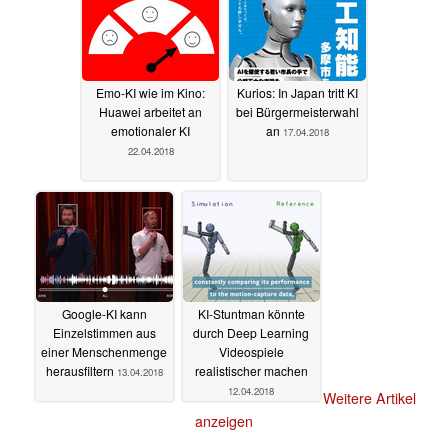
Emo-KI wie im Kino:
Kurios: In Japan tritt KI
Huawei arbeitet an
bei Bürgermeisterwahl
emotionaler KI
an
17.04.2018
22.04.2018
Google-KI kann
KI-Stuntman könnte
Einzelstimmen aus
durch Deep Learning
einer Menschenmenge
Videospiele
herausfiltern
realistischer machen
13.04.2018
12.04.2018
Weitere Artikel
anzeigen