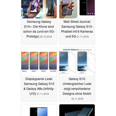
Samsung Galaxy
Wall Street Journal:
S10+: Die Klone sind
Samsung Galaxy S10-
schon da (und ein 5G-
Phablet mit 6 Kameras
Prototyp)
und 5G
02.12.2018
21.11.2018
Displaypanel-Leak:
Galaxy S10:
Samsung Galaxy S10
Umfangreicher Leak
& Galaxy A8s (Infinity-
zeigt verschiedene
U/O)
Designs ohne Notch
21.11.2018
16.11.2018