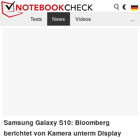
Tests
News
Videos
...
Benchmarks & Tech
Externe Tests
Kaufberatung
Deals
Suche
Jobs
Forum
Samsung Galaxy S10: Bloomberg
berichtet von Kamera unterm Display