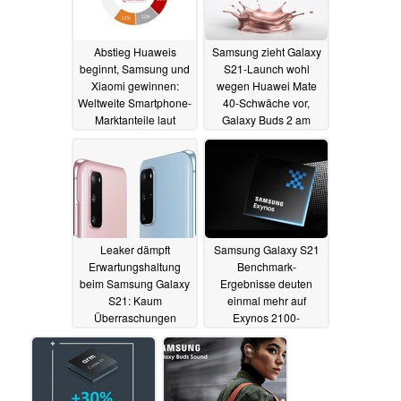
Abstieg Huaweis
Samsung zieht Galaxy
beginnt, Samsung und
S21-Launch wohl
Xiaomi gewinnen:
wegen Huawei Mate
Weltweite Smartphone-
40-Schwäche vor,
Marktanteile laut
Galaxy Buds 2 am
Counterpoint
Horizont
17.10.2020
17.10.2020
Leaker dämpft
Samsung Galaxy S21
Erwartungshaltung
Benchmark-
beim Samsung Galaxy
Ergebnisse deuten
S21: Kaum
einmal mehr auf
Überraschungen
Exynos 2100-
geplant, etwa beim
Vorsprung gegenüber
Fast-Charging
Snapdragon 875
16.10.2020
11.10.2020