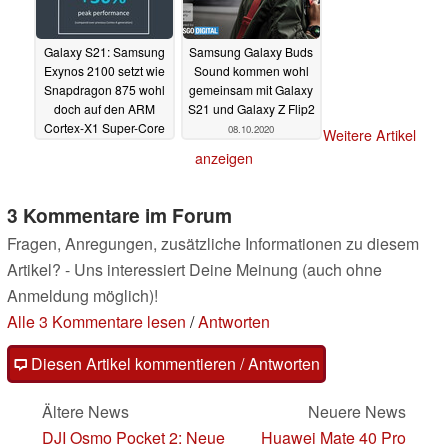
Galaxy S21: Samsung
Samsung Galaxy Buds
Exynos 2100 setzt wie
Sound kommen wohl
Snapdragon 875 wohl
gemeinsam mit Galaxy
doch auf den ARM
S21 und Galaxy Z Flip2
Cortex-X1 Super-Core
08.10.2020
Weitere Artikel
11.10.2020
anzeigen
3 Kommentare im Forum
Fragen, Anregungen, zusätzliche Informationen zu diesem
Artikel? - Uns interessiert Deine Meinung (auch ohne
Anmeldung möglich)!
Alle 3 Kommentare lesen
/
Antworten
Diesen Artikel kommentieren / Antworten
Ältere News
Neuere News
DJI Osmo Pocket 2: Neue
Huawei Mate 40 Pro