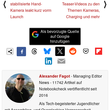
⟨
⟩
stabilisierte Hand-
Teaser-Videos zu den
Kamera leakt kurz vorm
Themen Kameras,
Launch
Charging und mehr
Als bevorzugte Quelle
auf Google
hinzufügen
Alexander Fagot
- Managing Editor
News
- 11742 Artikel auf
Notebookcheck veröffentlicht
seit
2016
Als Tech-begeisterter Jugendlicher
mit Assembling- und Overclocking-Vergangenheit,