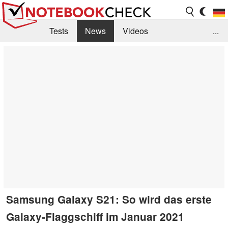
Tests
News
Videos
...
Benchmarks & Tech
Externe Tests
Kaufberatung
Deals
Suche
Jobs
Forum
Samsung Galaxy S21: So wird das erste
Galaxy-Flaggschiff im Januar 2021