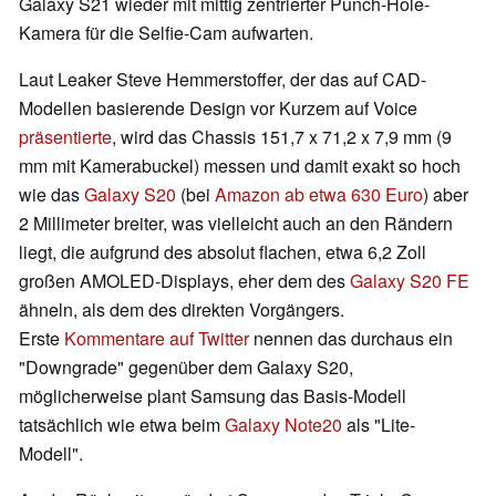
Galaxy S21 wieder mit mittig zentrierter Punch-Hole-
Kamera für die Selfie-Cam aufwarten.
Laut Leaker Steve Hemmerstoffer, der das auf CAD-
Modellen basierende Design vor Kurzem auf Voice
präsentierte
, wird das Chassis 151,7 x 71,2 x 7,9 mm (9
mm mit Kamerabuckel) messen und damit exakt so hoch
wie das
Galaxy S20
(bei
Amazon ab etwa 630 Euro
) aber
2 Millimeter breiter, was vielleicht auch an den Rändern
liegt, die aufgrund des absolut flachen, etwa 6,2 Zoll
großen AMOLED-Displays, eher dem des
Galaxy S20 FE
ähneln, als dem des direkten Vorgängers.
Erste
Kommentare auf Twitter
nennen das durchaus ein
"Downgrade" gegenüber dem Galaxy S20,
möglicherweise plant Samsung das Basis-Modell
tatsächlich wie etwa beim
Galaxy Note20
als "Lite-
Modell".