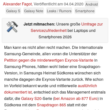
Alexander Fagot
,
Veröffentlicht am
04.04.2020
Android
Galaxy S
Galaxy Note
Leaks / Rumors
Smartphone
Jetzt mitmachen:
Unsere große
Umfrage zur
Servicezufriedenheit
bei Laptops und
Smartphones 2026
Man kann es nicht allen recht machen. Die internationale
Samsung-Gemeinde, allen voran die Unterstützer der
Petition gegen die minderwertigen Exynos-Variante
in
Samsung-Phones, hätten wohl lieber eine Snapdragon-
Version, in Samsungs Heimat Südkorea wünschen sich
manche dagegen die Exynos-Variante zurück. Wie schon
im Vorfeld bekannt wurde und mittlerweile
ausführlich
dokumentiert ist
, entschied sich das Management erstmals
dafür, die
Galaxy S20
-Serie (
bei Amazon ab 877 Euro
) in
Südkorea mit dem
Snapdragon 865
statt mit der