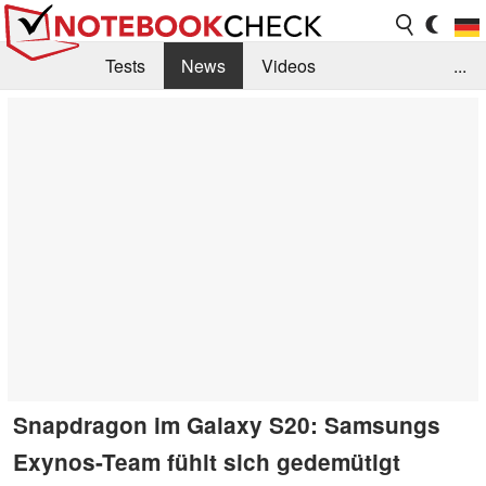
Tests
News
Videos
...
Benchmarks & Tech
Externe Tests
Kaufberatung
Deals
Suche
Jobs
Forum
Snapdragon im Galaxy S20: Samsungs
Exynos-Team fühlt sich gedemütigt