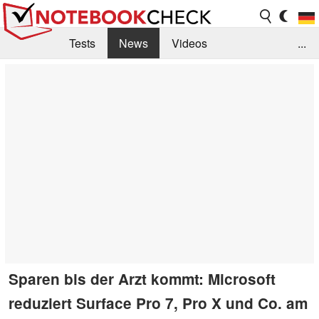
Tests
News
Videos
...
Benchmarks & Tech
Externe Tests
Kaufberatung
Deals
Suche
Jobs
Forum
Sparen bis der Arzt kommt: Microsoft
reduziert Surface Pro 7, Pro X und Co. am