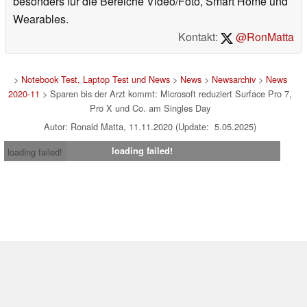
besonders für die Bereiche Video/Foto, Smart Home und
Wearables.
Kontakt:
@RonMatta
>
Notebook Test, Laptop Test und News
>
News
>
Newsarchiv
>
News
2020-11
> Sparen bis der Arzt kommt: Microsoft reduziert Surface Pro 7,
Pro X und Co. am Singles Day
Autor: Ronald Matta, 11.11.2020 (Update: 5.05.2025)
loading failed!
loading failed!
Impressum
|
Team
|
Datenschutz
|
Kontakt
|
Cookie
Einstellungen
| 09.08.2026 04:27
* Beim Kauf über einen Affiliate-Link kann Notebookcheck eine Vergütung