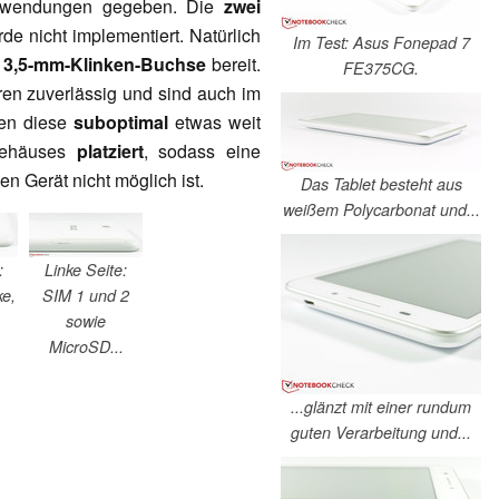
Anwendungen gegeben. Die
zwei
de nicht implementiert. Natürlich
Im Test: Asus Fonepad 7
d 3,5-mm-Klinken-Buchse
bereit.
FE375CG.
ren zuverlässig und sind auch im
den diese
suboptimal
etwas weit
Gehäuses
platziert
, sodass eine
n Gerät nicht möglich ist.
Das Tablet besteht aus
weißem Polycarbonat und...
:
Linke Seite:
e,
SIM 1 und 2
sowie
MicroSD...
...glänzt mit einer rundum
guten Verarbeitung und...