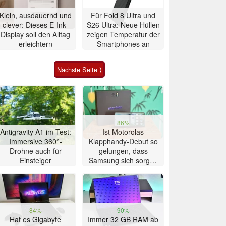
Klein, ausdauernd und
Für Fold 8 Ultra und
clever: Dieses E-Ink-
S26 Ultra: Neue Hüllen
Display soll den Alltag
zeigen Temperatur der
erleichtern
Smartphones an
Nächste Seite ⟩
86%
Antigravity A1 im Test:
Ist Motorolas
Immersive 360°-
Klapphandy-Debut so
Drohne auch für
gelungen, dass
Einsteiger
Samsung sich sorgen
muss? – Razr Fold
Smartphone im Test
84%
90%
Hat es Gigabyte
Immer 32 GB RAM ab