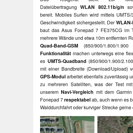
Dateiübertragung
WLAN 802.11b/g/n
so
bereit. Mobiles Surfen wird mittels UMTS/
Geschwindigkeit sichergestellt. Der
WLAN-E
baut das Asus Fonepad 7 FE375CG im T
mehrere Wände und etwa 10m entfernten Rou
Quad-Band-GSM
(850/900/1.800/1.9
Funktionalität
machen unterwegs eine flex
es
UMTS-Quadband
(850/900/1.900/2.1
mit einer Bandbreite (Download/Upload)
GPS-Modul
arbeitet ebenfalls zuverlässig u
zu mehreren Satelliten, was der Test mi
unserem
Navi-Vergleich
mit dem Garmin 
Fonepad 7
respektabel
ab, auch wenn es b
Walddurchfahrt oder kurviger Strecke gerne 