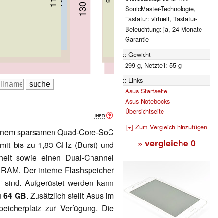
130 mm
8.5 mm
SonicMaster-Technologie,
Tastatur: virtuell, Tastatur-
Beleuchtung: ja, 24 Monate
Garantie
Gewicht
299 g, Netzteil: 55 g
Links
Asus Startseite
Asus Notebooks
Übersichtseite
[+] Zum Vergleich hinzufügen
 einem sparsamen Quad-Core-SoC
» vergleiche
0
 mit bis zu 1,83 GHz (Burst) und
heit sowie einen Dual-Channel
RAM. Der interne Flashspeicher
 sind. Aufgerüstet werden kann
u 64 GB
. Zusätzlich stellt Asus im
icherplatz zur Verfügung. Die