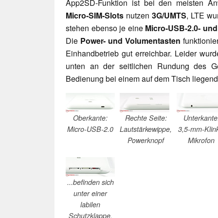
App2SD-Funktion ist bei den meisten 
Micro-SIM-Slots
nutzen
3G/UMTS
, LTE wur
stehen ebenso je eine
Micro-USB-2.0- un
Die
Power- und Volumentasten
funktionie
Einhandbetrieb gut erreichbar. Leider wur
unten an der seitlichen Rundung des 
Bedienung bei einem auf dem Tisch liegende
Oberkante:
Rechte Seite:
Unterkante
Micro-USB-2.0
Lautstärkewippe,
3,5-mm-Klink
Powerknopf
Mikrofon
...befinden sich
unter einer
labilen
Schutzklappe.