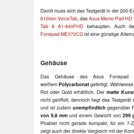
Damit muss sich das Testgerät in der 200-
6100en VoiceTab
, das
Asus Memo Pad HD
Tab 8 A1-840FHD
behaupten. Auch de
Fonepad ME372CG
ist eine günstige Alterna
Gehäuse
Das Gehäuse des Asus Fonepad 
weißem
Polycarbonat
gefertigt. Wahlweise
Rot oder Gold erhältlich. Der
matte Kunst
nicht geriffelt, dennoch liegt das Testgerä
und ist zudem
unempfindlich
gegenüber Fi
von 9,8 mm
und einem Gewicht von
299 
Phablet nicht gerade kompakt, für ein 7-Z
zeigt auch der direkte Vergleich mit der Ko