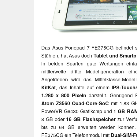
Das Asus Fonepad 7 FE375CG befindet s
Stühlen, hat Asus doch
Tablet und Smart
in beiden Sparten gute Wertungen einf
mittlerweile dritte Modellgeneration ei
Angetrieben wird das Mittelklasse-Mode
KitKat
, das Inhalte auf einem
IPS-Touch
1.280 x 800 Pixeln
darstellt. Genügend 
Atom Z3560 Quad-Core-SoC
mit 1,83 GH
PowerVR G6430 Grafikchip und
1 GB RA
8 GB oder
16 GB Flashspeicher
zur Verf
bis zu 64 GB erweitert werden können
FE375CG ein Telefonmodul mit
Dual-SIM-Fu