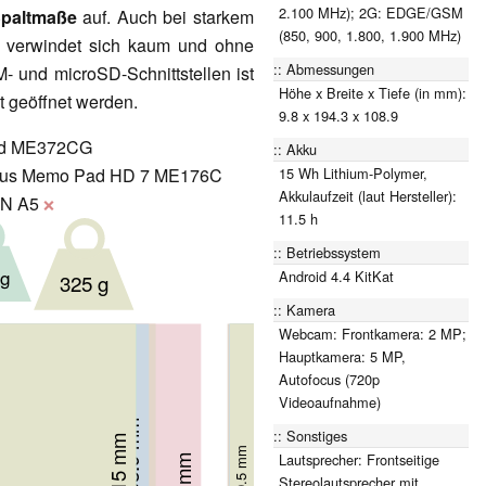
2.100 MHz); 2G: EDGE/GSM
Spaltmaße
auf. Auch bei starkem
(850, 900, 1.800, 1.900 MHz)
d verwindet sich kaum und ohne
Abmessungen
- und microSD-Schnittstellen ist
Höhe x Breite x Tiefe (in mm):
ht geöffnet werden.
9.8 x 194.3 x 108.9
ad ME372CG
Akku
15 Wh Lithium-Polymer,
us Memo Pad HD 7 ME176C
Akkulaufzeit (laut Hersteller):
N A5
❌
11.5 h
Betriebssystem
 g
Android 4.4 KitKat
325 g
Kamera
Webcam: Frontkamera: 2 MP;
Hauptkamera: 5 MP,
Autofocus (720p
Videoaufnahme)
108.9 mm
113.7 mm
Sonstiges
115 mm
9.8 mm
120 mm
9.6 mm
9.5 mm
10.5 mm
Lautsprecher: Frontseitige
Stereolautsprecher mit