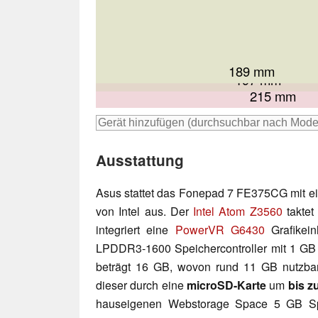
194.3 mm
189.3 mm
189 mm
197 mm
215 mm
Ausstattung
Asus stattet das Fonepad 7 FE375CG mit
von Intel aus. Der
Intel Atom Z3560
taktet
integriert eine
PowerVR G6430
Grafikein
LPDDR3-1600 Speichercontroller mit 1 GB 
beträgt 16 GB, wovon rund 11 GB nutzbar
dieser durch eine
microSD-Karte
um
bis z
hauseigenen Webstorage Space 5 GB Spe