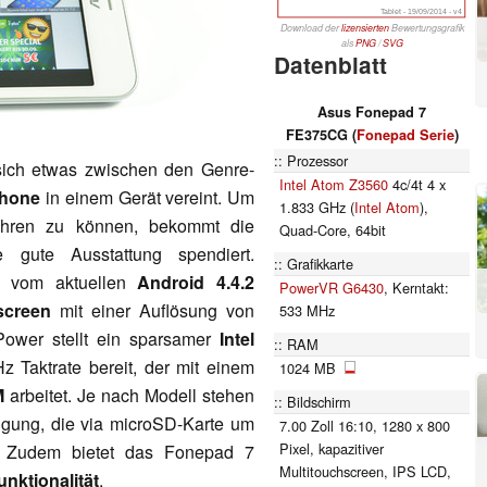
Tablet - 19/09/2014 - v4
Download der
lizensierten
Bewertungsgrafik
als
PNG
/
SVG
Datenblatt
Asus Fonepad 7
FE375CG (
Fonepad Serie
)
Prozessor
ich etwas zwischen den Genre-
Intel Atom Z3560
4c/4t 4 x
phone
in einem Gerät vereint. Um
1.833 GHz (
Intel Atom
),
ahren zu können, bekommt die
Quad-Core, 64bit
ne gute Ausstattung spendiert.
Grafikkarte
ll vom aktuellen
Android 4.4.2
PowerVR G6430
, Kerntakt:
screen
mit einer Auflösung von
533 MHz
Power stellt ein sparsamer
Intel
RAM
z Taktrate bereit, der mit einem
1024 MB
M
arbeitet. Je nach Modell stehen
Bildschirm
ügung, die via microSD-Karte um
7.00 Zoll 16:10, 1280 x 800
Pixel, kapazitiver
. Zudem bietet das Fonepad 7
Multitouchscreen, IPS LCD,
nktionalität
.