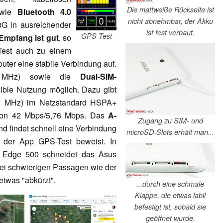
Die mattweiße Rückseite ist
wie
Bluetooth 4.0
nicht abnehmbar, der Akku
3G in ausreichender
ist fest verbaut.
GPS Test
mpfang ist gut
, so
est auch zu einem
ter eine stabile Verbindung auf.
00 MHz) sowie die
Dual-SIM-
ible Nutzung möglich. Dazu gibt
00 MHz) im Netzstandard HSPA+
 von 42 Mbps/5,76 Mbps. Das
A-
Zugang zu SIM- und
nd findet schnell eine Verbindung
microSD-Slots erhält man...
t der App GPS-Test beweist. In
Edge 500 schneidet das Asus
ei schwierigen Passagen wie der
etwas "abkürzt".
...durch eine schmale
Klappe, die etwas labil
befestigt ist, sobald sie
geöffnet wurde.