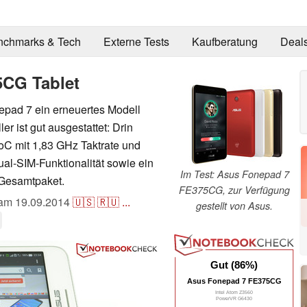
nchmarks & Tech
Externe Tests
Kaufberatung
Deal
5CG Tablet
epad 7 ein erneuertes Modell
er ist gut ausgestattet: Drin
oC mit 1,83 GHz Taktrate und
al-SIM-Funktionalität sowie ein
Im Test: Asus Fonepad 7
 Gesamtpaket.
FE375CG, zur Verfügung
t am
19.09.2014
🇺🇸
🇷🇺
...
gestellt von Asus.
Gut (86%)
Asus Fonepad 7 FE375CG
Intel Atom Z3560
PowerVR G6430