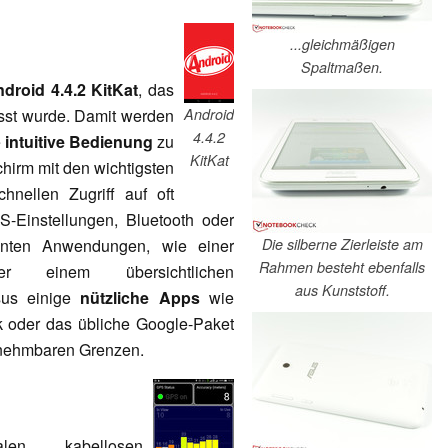
...gleichmäßigen
Spaltmaßen.
ndroid
4.4.2 KitKat
, das
st wurde. Damit werden
Android
4.4.2
e
intuitive Bedienung
zu
KitKat
hirm mit den wichtigsten
hnellen Zugriff auf oft
-Einstellungen, Bluetooth oder
igenten Anwendungen, wie einer
Die silberne Zierleiste am
Rahmen besteht ebenfalls
er einem übersichtlichen
aus Kunststoff.
Asus einige
nützliche Apps
wie
 oder das übliche Google-Paket
annehmbaren Grenzen.
en, kabellosen