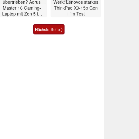
übertrieben? Aorus
Werk: Lenovos starkes
Master 16 Gaming-
ThinkPad X9-15p Gen
Laptop mit Zen 5 im
1 im Test
Test
Nächste Seite ⟩