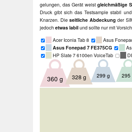
gelungen, das Gerät weist
gleichmäßige 
Druck gibt sich das Testsample stabil un
Knarzen. Die
seitliche Abdeckung
der SIM
jedoch
etwas labil
und sollte nur mit Vorsic
Acer Iconia Tab 8
Asus Fonep
Asus Fonepad 7 FE375CG
As
HP Slate 7 6100en VoiceTab
DI
295
299 g
328 g
360 g