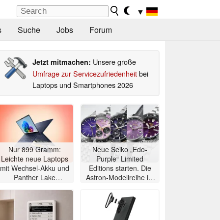
▼
s
Suche
Jobs
Forum
Unsere große
Jetzt mitmachen:
Umfrage zur Servicezufriedenheit
bei
Laptops und Smartphones 2026
Nur 899 Gramm:
Neue Seiko „Edo-
Leichte neue Laptops
Purple“ Limited
mit Wechsel-Akku und
Editions starten. Die
Panther Lake
Astron-Modellreihe ist
angekündigt
auf 2.000 Exemplare
limitiert