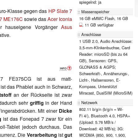
spiegelnd: ja
Euro-Klasse gegen das
HP Slate 7
Massenspeicher
16 GB eMMC Flash, 16 GB
 7 ME176C
sowie das
Acer Iconia
, 11 GB verfügbar
r hauseigene Vorgänger
Asus
Anschlüsse
tive.
1 USB 2.0, Audio Anschlüsse:
3,5-mm-Klinkenbuchse, Card
Reader: microSD (bis zu 64
GB), Sensoren: GPS,
GLONASS & AGPS;
Schwerkraft-, Annäherungs-,
7 FE375CG ist aus matt-
Licht-, Hallsensoren, E-
 ist das Phablet auch in Schwarz,
Kompass, Unterstützt
Miracast, DualSIM (MicroSIM)
stoff
an der Rückseite ist zwar
t dadurch sehr
griffig
in der Hand
Netzwerk
802.11 b/g/n (b/g/n = Wi-
ngerabdrücken. Mit einer
Dicke
Fi 4/), Bluetooth 4.0, HSPA+
g
ist das Fonepad 7 zwar für ein
(Upload: 5.76 MB/s /
oll-Tablet jedoch durchaus. Das
Download: 42 MB/s); 3G:
nkurrenz. Die
Verarbeitung
ist
gut
WCDMA (850, 900, 1.900,