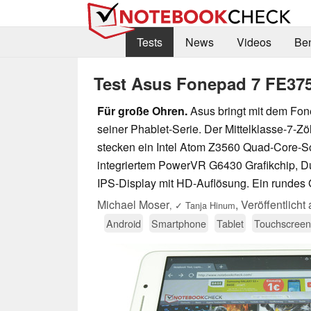
Tests
News
Videos
Be
Test Asus Fonepad 7 FE37
Für große Ohren.
Asus bringt mit dem Fon
seiner Phablet-Serie. Der Mittelklasse-7-Zöll
stecken ein Intel Atom Z3560 Quad-Core-S
integriertem PowerVR G6430 Grafikchip, Du
IPS-Display mit HD-Auflösung. Ein rundes
Michael Moser
,
Veröffentlich
,
✓
Tanja Hinum
Android
Smartphone
Tablet
Touchscreen