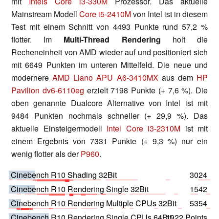
mit
Intels Core i3-330M
Prozessor. Das aktuelle
Mainstream Modell
Core i5-2410M
von Intel ist in diesem
Test mit einem Schnitt von 4493 Punkte rund 57,2 %
flotter. Im
Multi-Thread Rendering
holt die
Recheneinheit von AMD wieder auf und positioniert sich
mit 6649 Punkten im unteren Mittelfeld. Die neue und
modernere
AMD Llano APU A6-3410MX
aus dem
HP
Pavilion dv6-6110eg
erzielt 7198 Punkte (+ 7,6 %). Die
oben genannte Dualcore Alternative von Intel ist mit
9484 Punkten nochmals schneller (+ 29,9 %). Das
aktuelle Einsteigermodell
Intel Core i3-2310M
ist mit
einem Ergebnis von 7331 Punkte (+ 9,3 %) nur ein
wenig flotter als der
P960
.
Cinebench R10 Shading 32Bit
3024
Cinebench R10 Rendering Single 32Bit
1542
Cinebench R10 Rendering Multiple CPUs 32Bit
5354
Cinebench R10 Rendering Single CPUs 64Bit
1922 Points