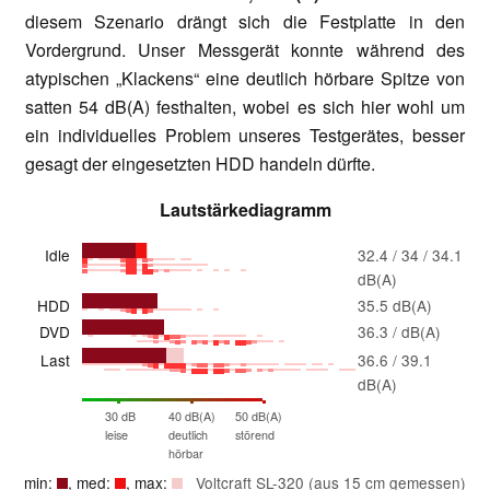
diesem Szenario drängt sich die Festplatte in den
Vordergrund. Unser Messgerät konnte während des
atypischen „Klackens“ eine deutlich hörbare Spitze von
satten 54 dB(A) festhalten, wobei es sich hier wohl um
ein individuelles Problem unseres Testgerätes, besser
gesagt der eingesetzten HDD handeln dürfte.
Lautstärkediagramm
Idle
32.4 / 34 / 34.1
dB(A)
HDD
35.5 dB(A)
DVD
36.3 / dB(A)
Last
36.6 / 39.1
dB(A)
30 dB
40 dB(A)
50 dB(A)
leise
deutlich
störend
hörbar
min:
, med:
, max:
Voltcraft SL-320 (aus 15 cm gemessen)