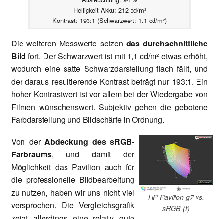
Helligkeit Akku: 212 cd/m²
Kontrast: 193:1 (Schwarzwert: 1.1 cd/m²)
Die weiteren Messwerte setzen
das durchschnittliche
Bild
fort. Der Schwarzwert ist mit 1,1 cd/m² etwas erhöht,
wodurch eine satte Schwarzdarstellung flach fällt, und
der daraus resultierende Kontrast beträgt nur 193:1. Ein
hoher Kontrastwert ist vor allem bei der Wiedergabe von
Filmen wünschenswert. Subjektiv gehen die gebotene
Farbdarstellung und Bildschärfe in Ordnung.
Von der
Abdeckung des sRGB-
Farbraums
, und damit der
Möglichkeit das Pavilion auch für
die professionelle Bildbearbeitung
zu nutzen, haben wir uns nicht viel
HP Pavilion g7 vs.
versprochen. Die Vergleichsgrafik
sRGB (t)
zeigt allerdings eine relativ gute