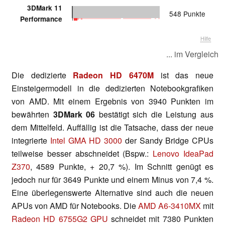
3DMark 11
548 Punkte
Performance
Hilfe
... im Vergleich
Die dedizierte
Radeon HD 6470M
ist das neue
Einsteigermodell in die dedizierten Notebookgrafiken
von AMD. Mit einem Ergebnis von 3940 Punkten im
bewährten
3DMark 06
bestätigt sich die Leistung aus
dem Mittelfeld. Auffällig ist die Tatsache, dass der neue
integrierte
Intel GMA HD 3000
der Sandy Bridge CPUs
teilweise besser abschneidet (Bspw.:
Lenovo IdeaPad
Z370
, 4589 Punkte, + 20,7 %). Im Schnitt genügt es
jedoch nur für 3649 Punkte und einem Minus von 7,4 %.
Eine überlegenswerte Alternative sind auch die neuen
APUs von AMD für Notebooks. Die
AMD A6-3410MX
mit
Radeon HD 6755G2 GPU
schneidet mit 7380 Punkten