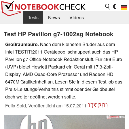
Tests
News
Videos
...
Benchmarks & Tech
Externe Tests
Test HP Pavilion g7-1002sg Notebook
Kaufberatung
Deals
Suche
Jobs
Großraumbüro.
Nach dem kleineren Bruder aus dem
Intel TESTIT!2011 Gerätepool schnuppert auch das HP
Forum
Pavilion g7 Office-Notebook Redaktionsluft. Für 499 Euro
(UVP) bietet Hewlett Packard ein Gerät mit 17,3-Zoll-
Display, AMD Quad-Core Prozessor und Radeon HD
6470M Grafikeinheit an. Lesen Sie in diesem Test, ob das
Preis-Leistungs-Verhältnis stimmt oder der Geldbeutel
doch weiter geöffnet werden sollte.
Felix Sold,
Veröffentlicht am
15.07.2011
🇺🇸
🇷🇺