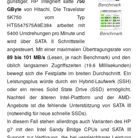
günstiger. HP integriert satte
750
Benchmark
GByte
von Hitachi. Die Travelstar
5K750 vom Typ
HTS547575A9E384 arbeitet mit
5400 Umdrehungen pro Minute und
Benchmark
wird über SATA II Schnittstelle
angesteuert. Mit einer maximalen Übertragungsrate von
89 bis 101 MB/s
(Lesen, je nach Benchmark) und den
üblich langsamen Zugriffszeiten (19.6 Millisekunden)
bewegt sich die Festplatte im breiten Durchschnitt. Ein
Leistungsplus würde durch ein Hybrid-Laufwerk (SSH)
oder ein reines Solid State Drive (SSD) ermöglicht.
Nachteil der älteren Intel-Plattform und der AMD-
Angebote ist die fehlende Unterstützung von SATA III
(notwendig für neue schnelle SSDs).
In diesem Fall stehen allerdings auch Varianten des HP
g7 mit den Intel Sandy Bridge CPUs und SATA III
Support zur Verfügung, die bei vergleichbarer Leistung