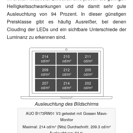
Helligkeitsschwankungen und die damit sehr gute
Ausleuchtung von 94 Prozent. In dieser günstigen
Preisklasse gibt es häufig Ausreißer, bei denen
Clouding der LEDs und ein sichtbare Unterschiede der
Luminanz zu erkennen sind.
214
210
211
cd/m²
cd/m²
cd/m²
209
212
205
cd/m²
cd/m²
cd/m²
207
214
202
cd/m²
cd/m²
cd/m²
Ausleuchtung des Bildschirms
AUO B173RW01 V3 getestet mit Gossen Mavo-
Monitor
Maximal: 214 cd/m² (Nits) Durchschnitt: 209.3 cd/m²
Ausleuchtung: 94 %