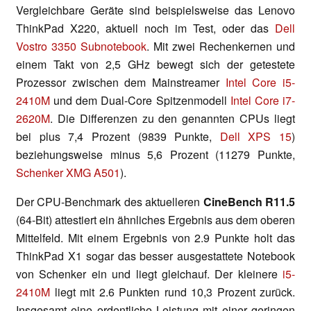
Vergleichbare Geräte sind beispielsweise das Lenovo
ThinkPad X220, aktuell noch im Test, oder das
Dell
Vostro 3350 Subnotebook
. Mit zwei Rechenkernen und
einem Takt von 2,5 GHz bewegt sich der getestete
Prozessor zwischen dem Mainstreamer
Intel Core i5-
2410M
und dem Dual-Core Spitzenmodell
Intel Core i7-
2620M
. Die Differenzen zu den genannten CPUs liegt
bei plus 7,4 Prozent (9839 Punkte,
Dell XPS 15
)
beziehungsweise minus 5,6 Prozent (11279 Punkte,
Schenker XMG A501
).
Der CPU-Benchmark des aktuelleren
CineBench R11.5
(64-Bit) attestiert ein ähnliches Ergebnis aus dem oberen
Mittelfeld. Mit einem Ergebnis von 2.9 Punkte holt das
ThinkPad X1 sogar das besser ausgestattete Notebook
von Schenker ein und liegt gleichauf. Der kleinere
i5-
2410M
liegt mit 2.6 Punkten rund 10,3 Prozent zurück.
Insgesamt eine ordentliche Leistung mit einer geringen