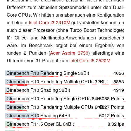
Differenz zum aktuellen Spitzenmodell unter den Dual-
Core CPUs. Wir hätten uns aber auch eine Konfiguration
mit einem
Intel Core i3-2310M
gut vorstellen können, da
auch dieser Prozessor (ohne Turbo Boost Technologie)
für Office- und Multimedia-Anwendungen ausreichend
wäre. Im Benchmark ergibt bei einem Ergebnis von
runden 2 Punkten (
Acer Aspire 3750
) allerdings eine
Differenz von 31 Prozent zum
Intel Core i5-2520M
.
Cinebench R10 Rendering Single 32Bit
4056
Cinebench R10 Rendering Multiple CPUs 32Bit
8853
Cinebench R10 Shading 32Bit
4919
Cinebench R10 Rendering Single CPUs 64Bit
5088 Points
Cinebench R10 Rendering Multiple CPUs 64Bit
10627 Points
Cinebench R10 Shading 64Bit
5012 Points
Cinebench R11.5 OpenGL 64Bit
8.32 fps