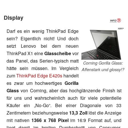
Display
Darf es ein wenig ThinkPad Edge
sein? Eigentlich nicht! Und doch
setzt Lenovo bei dem neuen
ThinkPad X1 eine
Glasscheibe
vor
das Panel, das Serien-typisch matt
Corning Gorilla Glass:
hätte sein müssen. Im Vergleich
Affenstark und glossy!?
zum
ThinkPad Edge E420s
handelt
es zwar um hochwertiges
Gorilla
Glass
von Corning, aber das hochglänzende Finish ist
für uns und wahrscheinlich auch für viele potentielle
Käufer ein „No-Go“. Bei einer Diagonale von 33
Zentimetern beziehungsweise
13,3 Zoll
löst die Anzeige
mit nativen
1366 x 768 Pixel
im 16:9 Format auf, und
liegt damit im breiten Durchschnitt von Consumer-