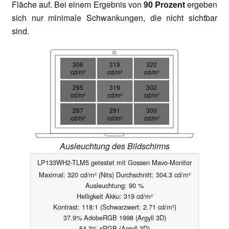
Fläche auf. Bei einem Ergebnis von
90 Prozent
ergeben
sich nur minimale Schwankungen, die nicht sichtbar
sind.
306
319
320
cd/m²
cd/m²
cd/m²
295
319
302
cd/m²
cd/m²
cd/m²
287
291
300
cd/m²
cd/m²
cd/m²
Ausleuchtung des Bildschirms
LP133WH2-TLM5 getestet mit Gossen Mavo-Monitor
Maximal: 320 cd/m² (Nits) Durchschnitt: 304.3 cd/m²
Ausleuchtung: 90 %
Helligkeit Akku: 319 cd/m²
Kontrast: 118:1 (Schwarzwert: 2.71 cd/m²)
37.9% AdobeRGB 1998 (Argyll 3D)
54.3% sRGB (Argyll 3D)