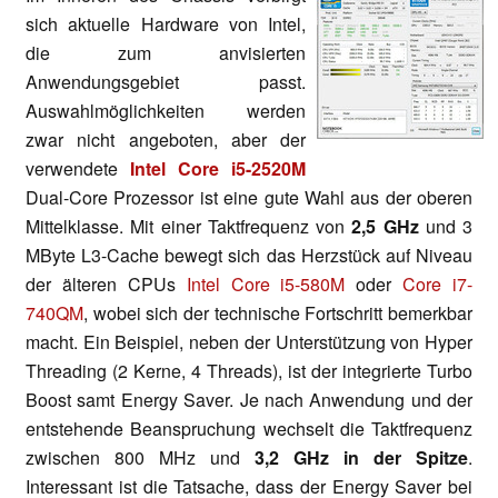
sich aktuelle Hardware von Intel,
die zum anvisierten
Anwendungsgebiet passt.
Auswahlmöglichkeiten werden
zwar nicht angeboten, aber der
verwendete
Intel Core i5-2520M
Dual-Core Prozessor ist eine gute Wahl aus der oberen
Mittelklasse. Mit einer Taktfrequenz von
2,5 GHz
und 3
MByte L3-Cache bewegt sich das Herzstück auf Niveau
der älteren CPUs
Intel Core i5-580M
oder
Core i7-
740QM
, wobei sich der technische Fortschritt bemerkbar
macht. Ein Beispiel, neben der Unterstützung von Hyper
Threading (2 Kerne, 4 Threads), ist der integrierte Turbo
Boost samt Energy Saver. Je nach Anwendung und der
entstehende Beanspruchung wechselt die Taktfrequenz
zwischen 800 MHz und
3,2 GHz in der Spitze
.
Interessant ist die Tatsache, dass der Energy Saver bei