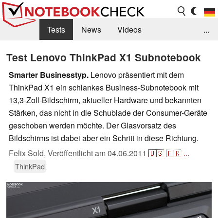
Tests
News
Videos
...
Benchmarks & Tech
Externe Tests
Test Lenovo ThinkPad X1 Subnotebook
Kaufberatung
Deals
Suche
Jobs
Smarter Businesstyp.
Lenovo präsentiert mit dem
ThinkPad X1 ein schlankes Business-Subnotebook mit
Forum
13,3-Zoll-Bildschirm, aktueller Hardware und bekannten
Stärken, das nicht in die Schublade der Consumer-Geräte
geschoben werden möchte. Der Glasvorsatz des
Bildschirms ist dabei aber ein Schritt in diese Richtung.
Felix Sold,
Veröffentlicht am
04.06.2011
🇺🇸
🇫🇷
...
ThinkPad