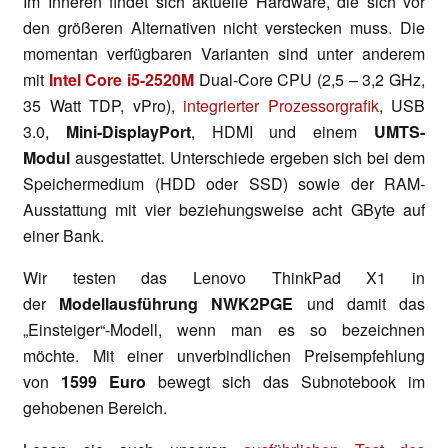
Im Inneren findet sich aktuelle Hardware, die sich vor
den größeren Alternativen nicht verstecken muss. Die
momentan verfügbaren Varianten sind unter anderem
mit
Intel Core i5-2520M
Dual-Core CPU (2,5 – 3,2 GHz,
35 Watt TDP, vPro),
integrierter Prozessorgrafik
, USB
3.0,
Mini-DisplayPort
, HDMI und einem
UMTS-
Modul
ausgestattet. Unterschiede ergeben sich bei dem
Speichermedium (HDD oder SSD) sowie der RAM-
Ausstattung mit vier beziehungsweise acht GByte auf
einer Bank.
Wir testen das Lenovo ThinkPad X1 in
der
Modellausführung NWK2PGE
und damit das
„Einsteiger“-Modell, wenn man es so bezeichnen
möchte. Mit einer unverbindlichen Preisempfehlung
von
1599 Euro
bewegt sich das Subnotebook im
gehobenen Bereich.