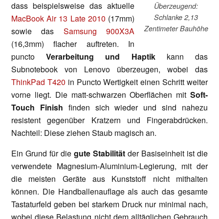
dass beispielsweise das aktuelle
Überzeugend:
Schlanke 2,13
MacBook Air 13 Late 2010
(17mm)
Zentimeter Bauhöhe
sowie das
Samsung 900X3A
(16,3mm) flacher auftreten. In
puncto
Verarbeitung und Haptik
kann das
Subnotebook von Lenovo überzeugen, wobei das
ThinkPad T420
in Puncto Wertigkeit einen Schritt weiter
vorne liegt. Die matt-schwarzen Oberflächen mit
Soft-
Touch Finish
finden sich wieder und sind nahezu
resistent gegenüber Kratzern und Fingerabdrücken.
Nachteil: Diese ziehen Staub magisch an.
Ein Grund für die
gute Stabilität
der Basiseinheit ist die
verwendete Magnesium-Aluminium-Legierung, mit der
die meisten Geräte aus Kunststoff nicht mithalten
können. Die Handballenauflage als auch das gesamte
Tastaturfeld geben bei starkem Druck nur minimal nach,
wobei diese Belastung nicht dem alltäglichen Gebrauch