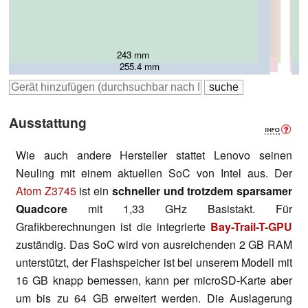
260.9 mm
243 mm
266 mm
263 mm
255.4 mm
Ausstattung
Wie auch andere Hersteller stattet Lenovo seinen
Neuling mit einem aktuellen SoC von Intel aus. Der
Atom Z3745
ist ein
schneller und trotzdem sparsamer
Quadcore
mit 1,33 GHz Basistakt. Für
Grafikberechnungen ist die integrierte
Bay-Trail-T-GPU
zuständig. Das SoC wird von ausreichenden 2 GB RAM
unterstützt, der Flashspeicher ist bei unserem Modell mit
16 GB knapp bemessen, kann per microSD-Karte aber
um bis zu 64 GB erweitert werden. Die Auslagerung