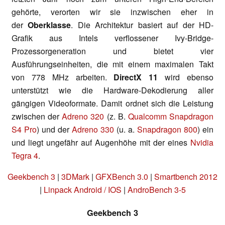
gehörte, verorten wir sie inzwischen eher in
der
Oberklasse
. Die Architektur basiert auf der HD-
Grafik aus Intels verflossener Ivy-Bridge-
Prozessorgeneration und bietet vier
Ausführungseinheiten, die mit einem maximalen Takt
von 778 MHz arbeiten.
DirectX 11
wird ebenso
unterstützt wie die Hardware-Dekodierung aller
gängigen Videoformate. Damit ordnet sich die Leistung
zwischen der
Adreno 320
(z. B.
Qualcomm Snapdragon
S4 Pro
) und der
Adreno 330
(u. a.
Snapdragon 800
) ein
und liegt ungefähr auf Augenhöhe mit der eines
Nvidia
Tegra 4
.
Geekbench 3
|
3DMark
|
GFXBench 3.0
|
Smartbench 2012
|
Linpack Android / IOS
|
AndroBench 3-5
Geekbench 3