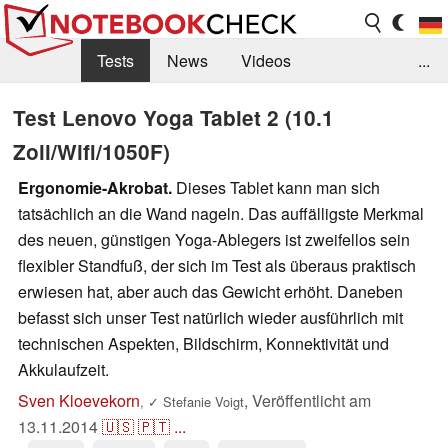
Tests
News
Videos
...
Benchmarks & Tech
Externe Tests
Test Lenovo Yoga Tablet 2 (10.1
Zoll/Wifi/1050F)
Kaufberatung
Deals
Suche
Jobs
Ergonomie-Akrobat.
Dieses Tablet kann man sich
Forum
tatsächlich an die Wand nageln. Das auffälligste Merkmal
des neuen, günstigen Yoga-Ablegers ist zweifellos sein
flexibler Standfuß, der sich im Test als überaus praktisch
erwiesen hat, aber auch das Gewicht erhöht. Daneben
befasst sich unser Test natürlich wieder ausführlich mit
technischen Aspekten, Bildschirm, Konnektivität und
Akkulaufzeit.
Sven Kloevekorn
,
Veröffentlicht am
,
✓
Stefanie Voigt
13.11.2014
🇺🇸
🇵🇹
...