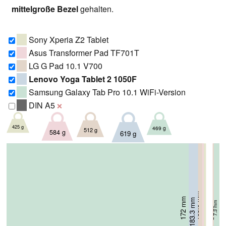
mittelgroße Bezel
gehalten.
Sony Xperia Z2 Tablet
Asus Transformer Pad TF701T
LG G Pad 10.1 V700
Lenovo Yoga Tablet 2 1050F
Samsung Galaxy Tab Pro 10.1 WiFi-Version
DIN A5
❌
425 g
469 g
512 g
584 g
619 g
165.9 mm
172 mm
172 mm
8.95 mm
180.8 mm
183.3 mm
6.4 mm
7.3 mm
8.9 mm
7.2 mm