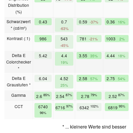
Distribution
(%)
Schwarzwert
0.43
0.7
0.59
0.36
-37%
16%
* (cd/m²)
-63%
Kontrast (:1)
986
543
781
1003
-21%
2%
-45%
Delta E
5.42
4.4
3.55
4.44
35%
18%
Colorchecker
19%
*
Delta E
6.04
4.52
2.58
2.75
57%
54%
Graustufen *
25%
Gamma
85%
87%
79%
87%
2.6
2.54
2.78
2.52
CCT
6740
97%
102%
95%
6716
6342
6819
96%
* ... kleinere Werte sind besser