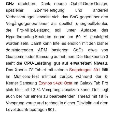
GHz
erreichen. Dank neuem Out-of-Order-Design,
spezieller 22-nm-Fertigung und anderen
Verbesserungen erweist sich das SoC gegenüber den
Vorgängergenerationen als deutlich energieeffizienter,
die Pro-MHz-Leistung soll unter Aufgabe des
Hyperthreading-Features sogar um 50 % gesteigert
worden sein. Damit kann Intel es endlich mit den bisher
dominierenden ARM basierten SoCs etwa von
Qualcomm oder Samsung aufnehmen. Der Geekbench 3
sieht die
CPU-Leistung gut auf erwartetem Niveau
.
Das Xperia Z2 Tablet mit seinem
Snapdragon 801
fällt
im Multicore-Test minimal zurück, während der
8-
Kerner Samsung
Exynos 5420 Octa
im Galaxy Tab Pro
sich hier mit 12 % Vorsprung absetzen kann. Der liegt
auch bei nur einem zu bearbeitenden Thread mit 18 %
Vorsprung vorne und rechnet in dieser Disziplin auf dem
Level des Snapdragon 801.