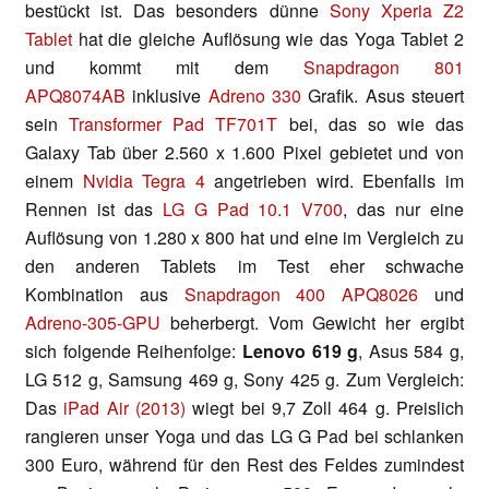
bestückt ist. Das besonders dünne
Sony Xperia Z2
Tablet
hat die gleiche Auflösung wie das Yoga Tablet 2
und kommt mit dem
Snapdragon 801
APQ8074AB
inklusive
Adreno 330
Grafik. Asus steuert
sein
Transformer Pad TF701T
bei, das so wie das
Galaxy Tab über 2.560 x 1.600 Pixel gebietet und von
einem
Nvidia Tegra 4
angetrieben wird. Ebenfalls im
Rennen ist das
LG G Pad 10.1 V700
, das nur eine
Auflösung von 1.280 x 800 hat und eine im Vergleich zu
den anderen Tablets im Test eher schwache
Kombination aus
Snapdragon 400 APQ8026
und
Adreno-305-GPU
beherbergt. Vom Gewicht her ergibt
sich folgende Reihenfolge:
Lenovo 619 g
, Asus 584 g,
LG 512 g, Samsung 469 g, Sony 425 g. Zum Vergleich:
Das
iPad Air (2013)
wiegt bei 9,7 Zoll 464 g. Preislich
rangieren unser Yoga und das LG G Pad bei schlanken
300 Euro, während für den Rest des Feldes zumindest