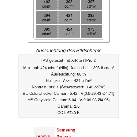
402
398
397
cd/m²
cd/m²
cd/m²
394
424
382
cd/m²
cd/m²
cd/m²
395
424
373
cd/m²
cd/m²
cd/m²
Ausleuchtung des Bildschirms
IPS getestet mit X-Rite i1Pro 2
Maximal: 424 cd/m² (Nits) Durchschnitt: 398.8 cd/m²
Ausleuchtung: 88 %
Helligkeit Akku: 424 cd/m²
Kontrast: 986:1 (Schwarzwert: 0.43 cd/m²)
ΔE ColorChecker Calman: 5.42 | ∀{0.5-29.43 Ø4.71}
ΔE Greyscale Calman: 6.04 | ∀{0.09-98 Ø4.96}
Gamma: 2.6
CCT: 6740 K
Samsung
Lenovo
Galaxy