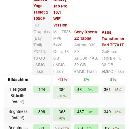
Yoga
Tab Pro
Tablet 2
10.1
1050F
WiFi-
HD
Version
Graphics
Mali-T628
Sony Xperia
Asus
(Bay
MP6,
Z2 Tablet
Transformer
Trail),
5420
Adreno 330,
Pad TF701T
Z3745,
Octa, 16
801
GeForce
16 GB
GB
APQ8074AB,
Tegra 4, 4,
eMMC
eMMC
32 GB
32 GB
Flash
Flash
eMMC Flash
eMMC Flash
Bildschirm
-13%
8%
8%
Helligkeit
424
380
461
361
9%
-15%
Bildmitte
-10%
(cd/m²)
Brightness
399
368
437
340
10%
-15%
(cd/m²)
-8%
Brightness
88
78
89
82
-11%
1%
-7%