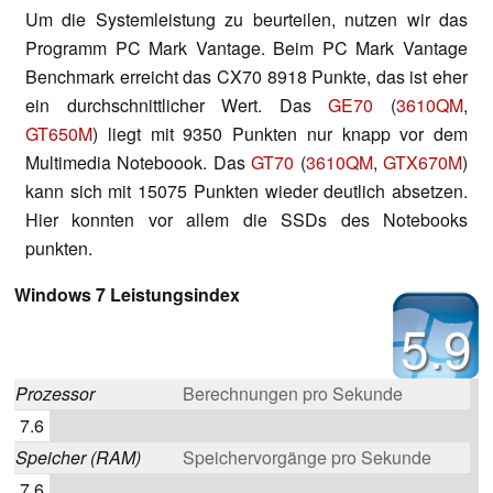
Um die Systemleistung zu beurteilen, nutzen wir das
Programm PC Mark Vantage. Beim PC Mark Vantage
Benchmark erreicht das CX70 8918 Punkte, das ist eher
ein durchschnittlicher Wert. Das
GE70
(
3610QM
,
GT650M
) liegt mit 9350 Punkten nur knapp vor dem
Multimedia Noteboook. Das
GT70
(
3610QM
,
GTX670M
)
kann sich mit 15075 Punkten wieder deutlich absetzen.
Hier konnten vor allem die SSDs des Notebooks
punkten.
Windows 7 Leistungsindex
5.9
Prozessor
Berechnungen pro Sekunde
7.6
Speicher (RAM)
Speichervorgänge pro Sekunde
7.6