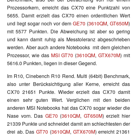
Prozessorkern, erreicht das CX70 eine Punktzahl von
5655. Damit erzielt das CX70 einen ordentlichen Wert
und liegt sogar noch vor dem
GE70
(
3610QM
,
GT650M
)
mit 5577 Punkten. Die Abweichung ist aber so gering
und kann damit ruhig als Messtoleranz abgeschrieben
werden. Aber auch andere Notebooks mit dem gleichen
Prozessor, wie das
MSI GT70
(
3610QM
,
GTX670M
) mit
5616.0 Punkten, liegen in dieser Gegend.
Im R10, Cinebench R10 Rend. Multi (64bit) Benchmark,
also unter Berücksichtigung aller Kerne, erreicht das
CX70 21651 Punkte. Wieder erzielt das CX70 damit
einen sehr guten Wert. Verglichen mit den beiden
anderen MSI Notebooks hat das CX70 sogar wieder die
Nase vorn. Das
GE70
(
3610QM
,
GT650M
) erzielt hier
21339 Punkte und schneidet damit am schlechtesten der
drei ab. Das
GT70
(
3610QM
,
GTX670M
) erreicht 21361