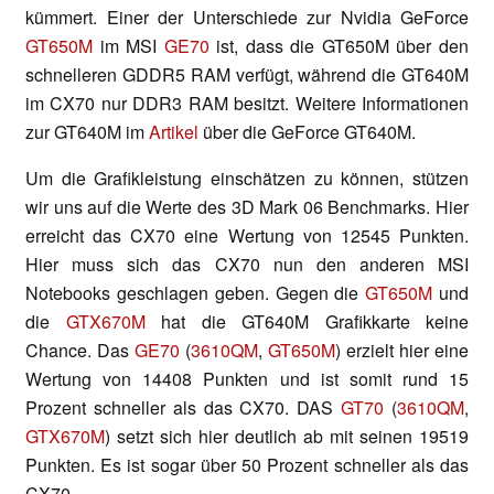
kümmert. Einer der Unterschiede zur Nvidia GeForce
GT650M
im MSI
GE70
ist, dass die GT650M über den
schnelleren GDDR5 RAM verfügt, während die GT640M
im CX70 nur DDR3 RAM besitzt. Weitere Informationen
zur GT640M im
Artikel
über die GeForce GT640M.
Um die Grafikleistung einschätzen zu können, stützen
wir uns auf die Werte des 3D Mark 06 Benchmarks. Hier
erreicht das CX70 eine Wertung von 12545 Punkten.
Hier muss sich das CX70 nun den anderen MSI
Notebooks geschlagen geben. Gegen die
GT650M
und
die
GTX670M
hat die GT640M Grafikkarte keine
Chance. Das
GE70
(
3610QM
,
GT650M
) erzielt hier eine
Wertung von 14408 Punkten und ist somit rund 15
Prozent schneller als das CX70. DAS
GT70
(
3610QM
,
GTX670M
) setzt sich hier deutlich ab mit seinen 19519
Punkten. Es ist sogar über 50 Prozent schneller als das
CX70.