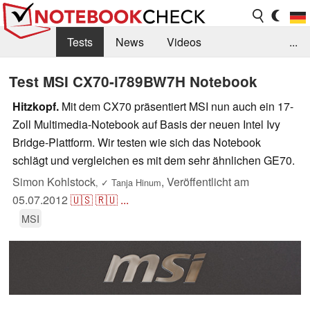
Tests
News
Videos
...
Benchmarks & Tech
Externe Tests
Test MSI CX70-i789BW7H Notebook
Kaufberatung
Deals
Suche
Jobs
Hitzkopf.
Mit dem CX70 präsentiert MSI nun auch ein 17-
Zoll Multimedia-Notebook auf Basis der neuen Intel Ivy
Forum
Bridge-Plattform. Wir testen wie sich das Notebook
schlägt und vergleichen es mit dem sehr ähnlichen GE70.
Simon Kohlstock
,
Veröffentlicht am
,
✓
Tanja Hinum
05.07.2012
🇺🇸
🇷🇺
...
MSI