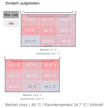
throtteln aufgetreten.
Max. Last
45.8 °C
46.1 °C
41.6 °C
Idle
51 °C
50 °C
42.2 °C
34.5 °C
42.6 °C
43 °C
Maximal: 51 °C
Durchschnitt: 44.1 °C
55.7 °C
47.7 °C
56.6 °C
45.1 °C
43.3 °C
46.6 °C
44.5 °C
39 °C
34.2 °C
Maximal: 56.6 °C
Durchschnitt: 45.9 °C
Netzteil (max.) 60 °C | Raumtemperatur 24.7 °C | Voltcraft