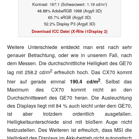
Kontrast: 167:1 (Schwarzwert: 1.19 cd/m²)
48.88% AdobeRGB 1998 (Argyll 3D)
65.7% sRGB (Argyll 3D)
52.2% Display P3 (Argyll 3D)
Download ICC Datei (X-Rite i1Display 2)
Weitere Unterschiede entdeckt man erst nach sehr
genauer Betrachtung, oder wie in unserem Fall, nach
dem Messen. Die durchschnittliche Helligkeit des GE70
2
lag mit 258.2 cd/m
erfreulich hoch. Das CX70 kommt
2
hier auf gerade einmal
190.4 cd/m
. Selbst das
Maximum des CX70 kommt nicht an den
Durchschnittswert des GE70 heran. Die Ausleuchtung
des Displays liegt mit 84 % auch leicht unter dem GE70,
ist aber trotzdem ordentlich ausgefallen.
Helligkeitsunterschiede sind mit bloßem Auge nicht
festzustellen. Des Weiteren ist erfreulich, dass MSI die
Helligkeit des Displays im Akkubetrieb nicht automatisch