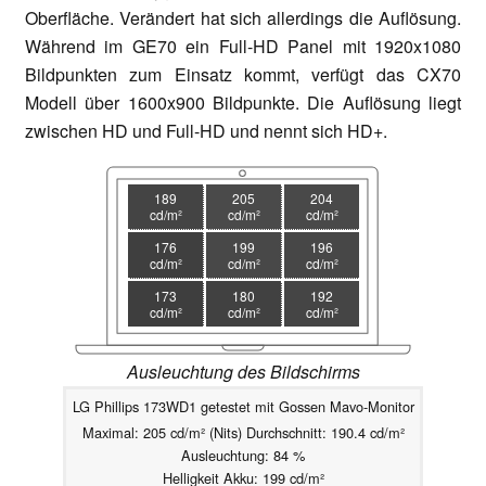
Oberfläche. Verändert hat sich allerdings die Auflösung.
Während im GE70 ein Full-HD Panel mit 1920x1080
Bildpunkten zum Einsatz kommt, verfügt das CX70
Modell über 1600x900 Bildpunkte. Die Auflösung liegt
zwischen HD und Full-HD und nennt sich HD+.
189
205
204
cd/m²
cd/m²
cd/m²
176
199
196
cd/m²
cd/m²
cd/m²
173
180
192
cd/m²
cd/m²
cd/m²
Ausleuchtung des Bildschirms
LG Phillips 173WD1 getestet mit Gossen Mavo-Monitor
Maximal: 205 cd/m² (Nits) Durchschnitt: 190.4 cd/m²
Ausleuchtung: 84 %
Helligkeit Akku: 199 cd/m²