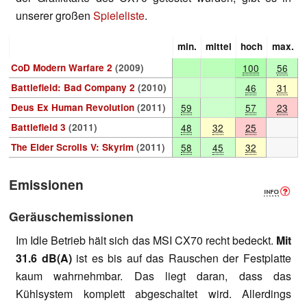
unserer großen
Spieleliste
.
min.
mittel
hoch
max.
CoD Modern Warfare 2
(2009)
100
56
Battlefield: Bad Company 2
(2010)
46
31
Deus Ex Human Revolution
(2011)
59
57
23
Battlefield 3
(2011)
48
32
25
The Elder Scrolls V: Skyrim
(2011)
58
45
32
Emissionen
Geräuschemissionen
Im Idle Betrieb hält sich das MSI CX70 recht bedeckt.
Mit
31.6 dB(A)
ist es bis auf das Rauschen der Festplatte
kaum wahrnehmbar. Das liegt daran, dass das
Kühlsystem komplett abgeschaltet wird. Allerdings