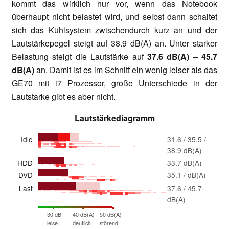
kommt das wirklich nur vor, wenn das Notebook
überhaupt nicht belastet wird, und selbst dann schaltet
sich das Kühlsystem zwischendurch kurz an und der
Lautstärkepegel steigt auf 38.9 dB(A) an. Unter starker
Belastung steigt die Lautstärke auf
37.6 dB(A) – 45.7
dB(A)
an. Damit ist es im Schnitt ein wenig leiser als das
GE70 mit i7 Prozessor, große Unterschiede in der
Lautstarke gibt es aber nicht.
Lautstärkediagramm
Idle
31.6 / 35.5 /
38.9 dB(A)
HDD
33.7 dB(A)
DVD
35.1 / dB(A)
Last
37.6 / 45.7
dB(A)
30 dB
40 dB(A)
50 dB(A)
leise
deutlich
störend