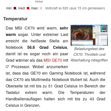
hörbar
min:
, med:
, max:
Voltcraft sl-320 (aus 15 cm gemessen)
Temperatur
Das MSI CX70 wird warm,
sehr
warm
sogar. Unter extremer Last
erreicht die heißeste Stelle am
Notebook
56.6 Grad Celsius
,
Belastungstest des
damit ist es sogar noch ein paar
CX70: Throtteln und
Grad wärmer als das
MSI GE70
mit
Abschaltung inbegriffen
i7 Prozessor. Wobei anzumerken
ist, dass das GE70 ein Gaming Notebook ist, während
das CX70 als Multimedia Notebook tituliert ist. Auch die
Oberseite ist mit bis zu 51 Grad Celsius im Bereich der
Tastatur extrem warm. Die Temperaturen der
Handballenauflagen halten sich mit bis zu 43 Grad
Celsius in Grenzen.