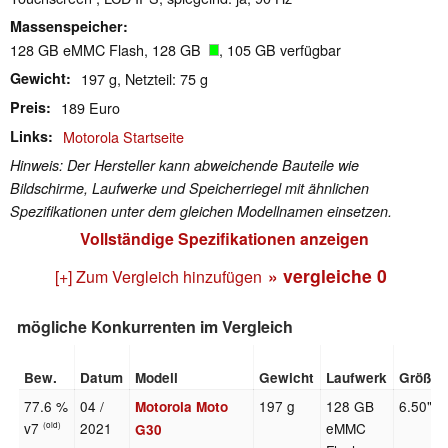
Massenspeicher
128 GB eMMC Flash, 128 GB
, 105 GB verfügbar
Gewicht
197 g, Netzteil: 75 g
Preis
189 Euro
Links
Motorola Startseite
Hinweis: Der Hersteller kann abweichende Bauteile wie
Bildschirme, Laufwerke und Speicherriegel mit ähnlichen
Spezifikationen unter dem gleichen Modellnamen einsetzen.
Vollständige Spezifikationen anzeigen
» vergleiche
0
[+] Zum Vergleich hinzufügen
mögliche Konkurrenten im Vergleich
Bew.
Datum
Modell
Gewicht
Laufwerk
Größe
77.6 %
04 /
197 g
128 GB
6.50"
Motorola Moto
v7
2021
eMMC
(old)
G30