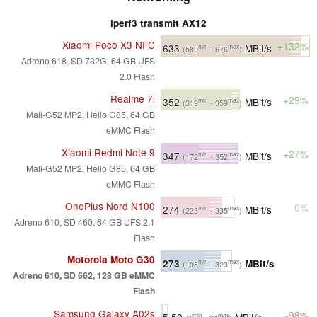
iperf3 transmit AX12
Xiaomi Poco X3 NFC
+132%
633
MBit/s
min
max
(589
- 676
)
Adreno 618, SD 732G, 64 GB UFS
2.0 Flash
Realme 7i
+29%
352
MBit/s
min
max
(319
- 359
)
Mali-G52 MP2, Helio G85, 64 GB
eMMC Flash
Xiaomi Redmi Note 9
+27%
347
MBit/s
min
max
(172
- 352
)
Mali-G52 MP2, Helio G85, 64 GB
eMMC Flash
OnePlus Nord N100
0%
274
MBit/s
min
max
(223
- 335
)
Adreno 610, SD 460, 64 GB UFS 2.1
Flash
Motorola Moto G30
273
MBit/s
min
max
(198
- 323
)
Adreno 610, SD 662, 128 GB eMMC
Flash
Samsung Galaxy A02s
-98%
5.59
MBit/s
min
max