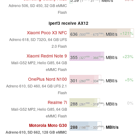
(1
- 31
)
Adreno 506, SD 450, 32 GB eMMC
Flash
iperf3 receive AX12
Xiaomi Poco X3 NFC
+121%
636
MBit/s
min
max
(500
- 675
)
Adreno 618, SD 732G, 64 GB UFS
2.0 Flash
Xiaomi Redmi Note 9
+23%
355
MBit/s
min
max
(327
- 366
)
Mali-G52 MP2, Helio G85, 64 GB
eMMC Flash
OnePlus Nord N100
+5%
301
MBit/s
min
max
(260
- 334
)
Adreno 610, SD 460, 64 GB UFS 2.1
Flash
Realme 7i
0%
288
MBit/s
min
max
(261
- 319
)
Mali-G52 MP2, Helio G85, 64 GB
eMMC Flash
Motorola Moto G30
288
MBit/s
min
max
(198
- 337
)
Adreno 610, SD 662, 128 GB eMMC