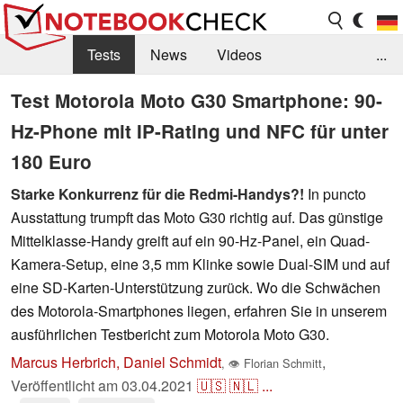
Tests
News
Videos
...
Benchmarks & Tech
Externe Tests
Test Motorola Moto G30 Smartphone: 90-
Hz-Phone mit IP-Rating und NFC für unter
Kaufberatung
Deals
Suche
Jobs
180 Euro
Forum
Starke Konkurrenz für die Redmi-Handys?!
In puncto
Ausstattung trumpft das Moto G30 richtig auf. Das günstige
Mittelklasse-Handy greift auf ein 90-Hz-Panel, ein Quad-
Kamera-Setup, eine 3,5 mm Klinke sowie Dual-SIM und auf
eine SD-Karten-Unterstützung zurück. Wo die Schwächen
des Motorola-Smartphones liegen, erfahren Sie in unserem
ausführlichen Testbericht zum Motorola Moto G30.
Marcus Herbrich, Daniel Schmidt
,
,
👁
Florian Schmitt
Veröffentlicht am
03.04.2021
🇺🇸
🇳🇱
...