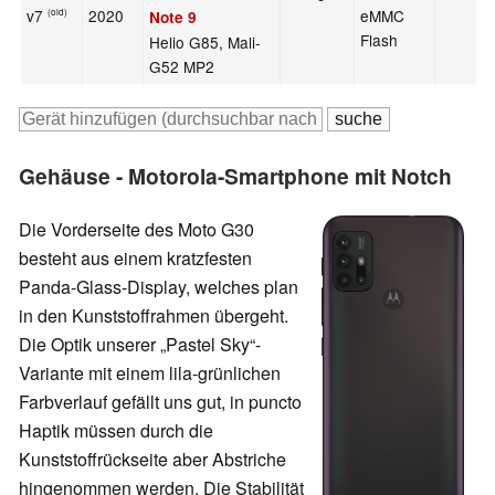
v7
2020
eMMC
(old)
Note 9
Flash
Helio G85, Mali-
G52 MP2
Gehäuse - Motorola-Smartphone mit Notch
Die Vorderseite des Moto G30
besteht aus einem kratzfesten
Panda-Glass-Display, welches plan
in den Kunststoffrahmen übergeht.
Die Optik unserer „Pastel Sky“-
Variante mit einem lila-grünlichen
Farbverlauf gefällt uns gut, in puncto
Haptik müssen durch die
Kunststoffrückseite aber Abstriche
hingenommen werden. Die Stabilität