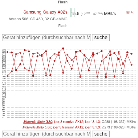
Flash
Samsung Galaxy A02s
-95%
15.5
MBit/s
min
max
(12
- 47
)
Adreno 506, SD 450, 32 GB eMMC
Flash
330
320
310
300
290
280
270
260
250
240
230
220
210
200
190
180
170
160
150
140
130
120
110
100
90
80
70
60
50
40
30
20
10
0
Motorola Moto G30
; iperf3 receive AX12; iperf 3.1.3:
Ø288 (198-337) MBit/s
Motorola Moto G30
; iperf3 transmit AX12; iperf 3.1.3:
Ø273 (198-323) MBit/s