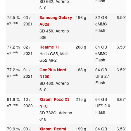
Flash
SD 662, Adreno
610
72.5 %
03 /
196 g
32 GB
6.50"
Samsung Galaxy
v7
2021
eMMC
(old)
A02s
Flash
SD 450, Adreno
506
77.2 %
02 /
208 g
64 GB
6.50"
Realme 7i
v7
2021
eMMC
Helio G85, Mali-
(old)
Flash
G52 MP2
77.2 %
01 /
188 g
64 GB
6.52"
OnePlus Nord
v7
2021
UFS 2.1
(old)
N100
Flash
SD 460, Adreno
610
81.8 %
10 /
215 g
64 GB
6.67"
Xiaomi Poco X3
v7
2020
UFS 2.0
(old)
NFC
Flash
SD 732G, Adreno
618
79.9 %
09 /
199 g
64 GB
6.53"
Xiaomi Redmi