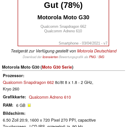
Gut (78%)
Motorola Moto G30
Qualcomm Snapdragon 662
Qualcomm Adreno 610
Smartphone - 03/04/2021 - v7
Testgerät zur Verfügung gestellt von
Motorola Deutschland
Download der
lizensierten
Bewertungsgrafik als
PNG
/
SVG
Motorola Moto G30 (
Moto G30 Serie
)
Prozessor
Qualcomm Snapdragon 662
8c/8t 8 x 1.8 - 2 GHz,
Kryo 260
Grafikkarte
Qualcomm Adreno 610
RAM
6 GB
Bildschirm
6.50 Zoll 20:9, 1600 x 720 Pixel 270 PPI, capacitive
Touchscreen , LCD IPS, spiegelnd: ja, 90 Hz