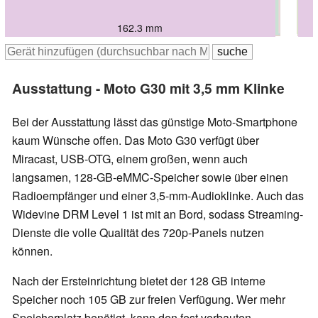
165 mm
164.1 mm
164.2 mm
165 mm
165.3 mm
162.3 mm
Ausstattung - Moto G30 mit 3,5 mm Klinke
Bei der Ausstattung lässt das günstige Moto-Smartphone
kaum Wünsche offen. Das Moto G30 verfügt über
Miracast, USB-OTG, einem großen, wenn auch
langsamen, 128-GB-eMMC-Speicher sowie über einen
Radioempfänger und einer 3,5-mm-Audioklinke. Auch das
Widevine DRM Level 1 ist mit an Bord, sodass Streaming-
Dienste die volle Qualität des 720p-Panels nutzen
können.
Nach der Ersteinrichtung bietet der 128 GB interne
Speicher noch 105 GB zur freien Verfügung. Wer mehr
Speicherplatz benötigt, kann den fest verbauten