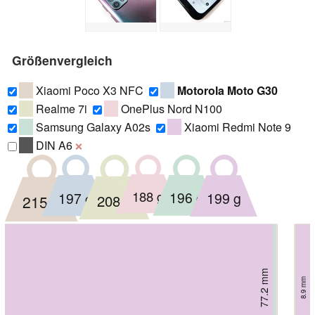
Größenvergleich
Xiaomi Poco X3 NFC
Motorola Moto G30
Realme 7i
OnePlus Nord N100
Samsung Galaxy A02s
Xiaomi Redmi Note 9
DIN A6
❌
188 g
196 g
197 g
199 g
208 g
215 g
75.1 mm
75.5 mm
75.9 mm
76.8 mm
77.2 mm
76 mm
8.5 mm
9.8 mm
9.1 mm
9.4 mm
8.9 mm
9 mm