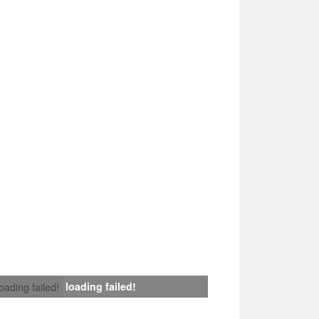
loading failed!
loading failed!