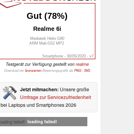
Gut (78%)
Realme 6i
Mediatek Helio G80
ARM Mali-G52 MP2
Smartphone - 30/05/2020 - v7
Testgerät zur Verfügung gestellt von
realme
Download der
lizensierten
Bewertungsgrafik als
PNG
/
SVG
Jetzt mitmachen:
Unsere große
Umfrage zur Servicezufriedenheit
bei Laptops und Smartphones 2026
loading failed!
loading failed!