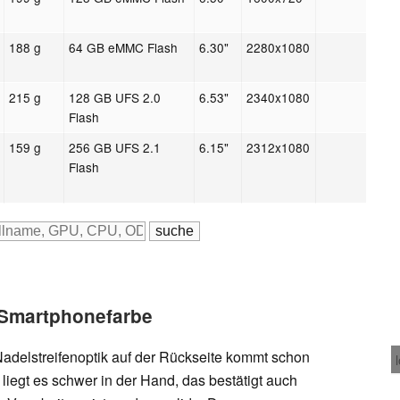
188 g
64 GB eMMC Flash
6.30"
2280x1080
215 g
128 GB UFS 2.0
6.53"
2340x1080
Flash
159 g
256 GB UFS 2.1
6.15"
2312x1080
Flash
Smartphonefarbe
adelstreifenoptik auf der Rückseite kommt schon
iegt es schwer in der Hand, das bestätigt auch