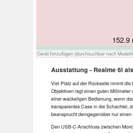
152.9
164
158.
162
Ausstattung - Realme 6i als
Viel Platz auf der Rückseite nimmt die
Objektiven ragt einen guten Millimete
einer wackeligen Bedienung, wenn das 
transparentes Case in die Schachtel, 
beansprucht demgegenüber nur einen d
Den USB-C-Anschluss zwischen Monola