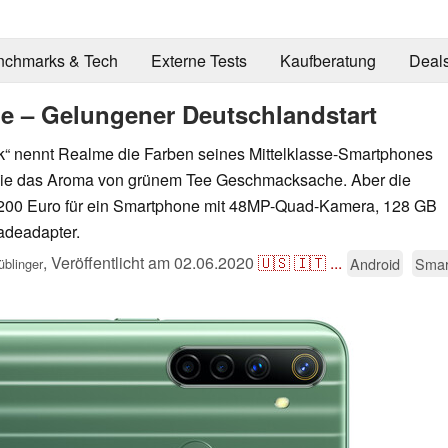
nchmarks & Tech
Externe Tests
Kaufberatung
Deal
e – Gelungener Deutschlandstart
k“ nennt Realme die Farben seines Mittelklasse-Smartphones
 wie das Aroma von grünem Tee Geschmacksache. Aber die
: 200 Euro für ein Smartphone mit 48MP-Quad-Kamera, 128 GB
adeadapter.
,
Veröffentlicht am
02.06.2020
🇺🇸
🇮🇹
...
Android
Smar
blinger