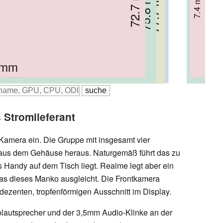
72.7 mm
75.4 mm
75.8 mm
77.7 mm
7.4 mm
9.1 mm
8.7 mm
9 mm
 mm
.4 mm
4 mm
.6 mm
 Stromlieferant
 Kamera ein. Die Gruppe mit insgesamt vier
r aus dem Gehäuse heraus. Naturgemäß führt das zu
Handy auf dem Tisch liegt. Realme legt aber ein
das dieses Manko ausgleicht. Die Frontkamera
ezenten, tropfenförmigen Ausschnitt im Display.
utsprecher und der 3,5mm Audio-Klinke an der