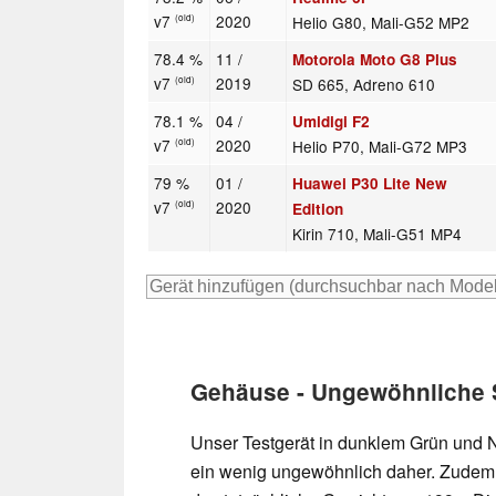
v7
2020
Helio G80, Mali-G52 MP2
(old)
78.4 %
11 /
Motorola Moto G8 Plus
v7
2019
SD 665, Adreno 610
(old)
78.1 %
04 /
Umidigi F2
v7
2020
Helio P70, Mali-G72 MP3
(old)
79 %
01 /
Huawei P30 Lite New
v7
2020
(old)
Edition
Kirin 710, Mali-G51 MP4
Gehäuse - Ungewöhnliche 
Unser Testgerät in dunklem Grün und N
ein wenig ungewöhnlich daher. Zudem l