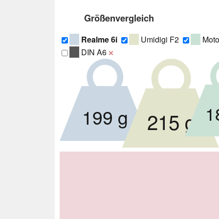
Größenvergleich
Realme 6i
Umidigi F2
Moto
DIN A6
❌
1
199 g
215 g