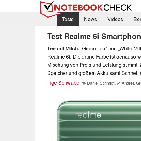
Tests
News
Videos
Be
Test Realme 6i Smartphon
Tee mit Milch.
„Green Tea“ und „White Mil
Realme 6i. Die grüne Farbe ist genauso
Mischung von Preis und Leistung stimmt
Speicher und großem Akku samt Schnelll
Inge Schwabe
,
👁
Daniel Schmidt
,
✓
Andrea Grü