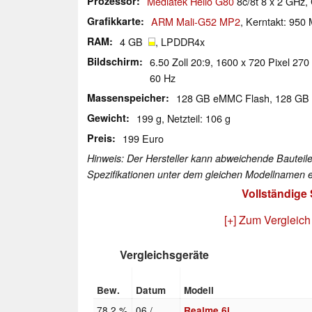
Prozessor
Mediatek Helio G80
8c/8t 8 x 2 GHz,
Grafikkarte
ARM Mali-G52 MP2
, Kerntakt: 950
RAM
4 GB
, LPDDR4x
Bildschirm
6.50 Zoll 20:9, 1600 x 720 Pixel 270 
60 Hz
Massenspeicher
128 GB eMMC Flash, 128 G
Gewicht
199 g, Netzteil: 106 g
Preis
199 Euro
Hinweis: Der Hersteller kann abweichende Bauteile
Spezifikationen unter dem gleichen Modellnamen e
Vollständige
[+] Zum Vergleich
Vergleichsgeräte
Bew.
Datum
Modell
78.2 %
06 /
Realme 6i