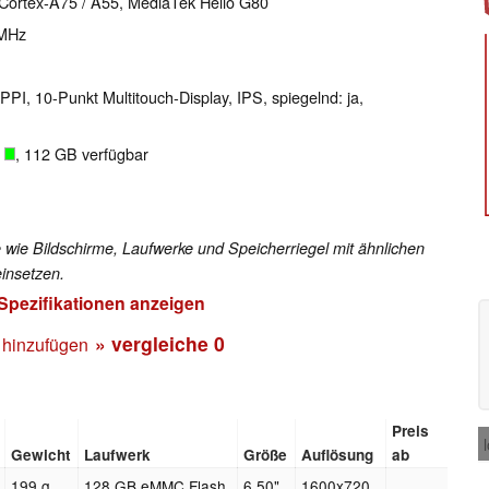
 Cortex-A75 / A55, MediaTek Helio G80
 MHz
PPI, 10-Punkt Multitouch-Display, IPS, spiegelnd: ja,
B
, 112 GB verfügbar
 wie Bildschirme, Laufwerke und Speicherriegel mit ähnlichen
insetzen.
 Spezifikationen anzeigen
» vergleiche
0
 hinzufügen
Preis
Gewicht
Laufwerk
Größe
Auflösung
ab
199 g
128 GB eMMC Flash
6.50"
1600x720