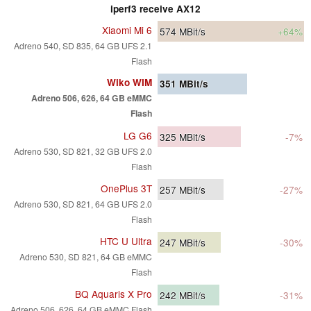
iperf3 receive AX12
Xiaomi Mi 6
574
MBit/s
+64%
Adreno 540, SD 835, 64 GB UFS 2.1
Flash
Wiko WIM
351
MBit/s
Adreno 506, 626, 64 GB eMMC
Flash
LG G6
325
MBit/s
-7%
Adreno 530, SD 821, 32 GB UFS 2.0
Flash
OnePlus 3T
257
MBit/s
-27%
Adreno 530, SD 821, 64 GB UFS 2.0
Flash
HTC U Ultra
247
MBit/s
-30%
Adreno 530, SD 821, 64 GB eMMC
Flash
BQ Aquaris X Pro
242
MBit/s
-31%
Adreno 506, 626, 64 GB eMMC Flash