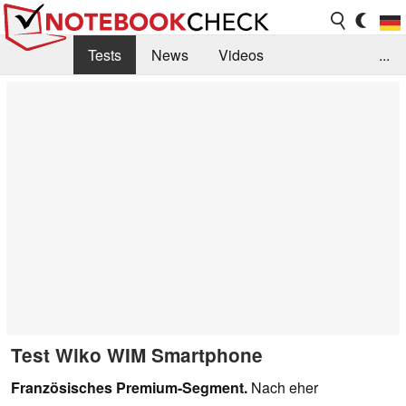
Tests
News
Videos
...
Benchmarks & Tech
Externe Tests
Kaufberatung
Deals
Suche
Jobs
Forum
Test Wiko WIM Smartphone
Französisches Premium-Segment.
Nach eher