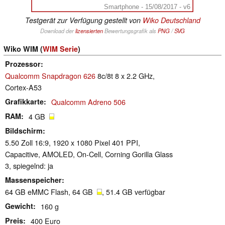
Smartphone - 15/08/2017 - v6
Testgerät zur Verfügung gestellt von
Wiko Deutschland
Download der
lizensierten
Bewertungsgrafik als
PNG
/
SVG
Wiko WIM (
WIM Serie
)
Prozessor
Qualcomm Snapdragon 626
8c/8t 8 x 2.2 GHz,
Cortex-A53
Grafikkarte
Qualcomm Adreno 506
RAM
4 GB
Bildschirm
5.50 Zoll 16:9, 1920 x 1080 Pixel 401 PPI,
Capacitive, AMOLED, On-Cell, Corning Gorilla Glass
3, spiegelnd: ja
Massenspeicher
64 GB eMMC Flash, 64 GB
, 51.4 GB verfügbar
Gewicht
160 g
Preis
400 Euro