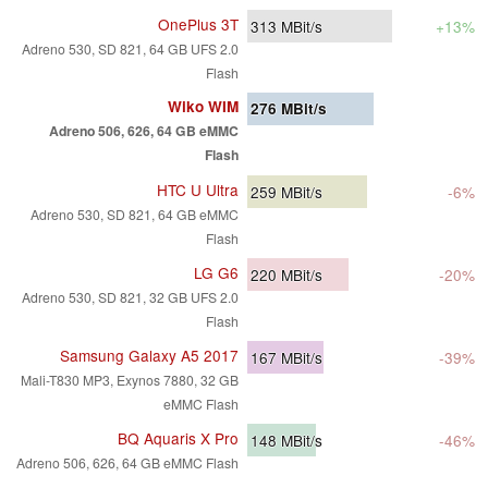
OnePlus 3T
313
MBit/s
+13%
Adreno 530, SD 821, 64 GB UFS 2.0
Flash
Wiko WIM
276
MBit/s
Adreno 506, 626, 64 GB eMMC
Flash
HTC U Ultra
259
MBit/s
-6%
Adreno 530, SD 821, 64 GB eMMC
Flash
LG G6
220
MBit/s
-20%
Adreno 530, SD 821, 32 GB UFS 2.0
Flash
Samsung Galaxy A5 2017
167
MBit/s
-39%
Mali-T830 MP3, Exynos 7880, 32 GB
eMMC Flash
BQ Aquaris X Pro
148
MBit/s
-46%
Adreno 506, 626, 64 GB eMMC Flash