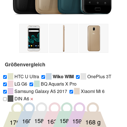
Größenvergleich
HTC U Ultra
Wiko WIM
OnePlus 3T
LG G6
BQ Aquaris X Pro
Samsung Galaxy A5 2017
Xiaomi Mi 6
DIN A6
❌
160 g
158 g
158 g
159 g
163 g
168 g
170 g