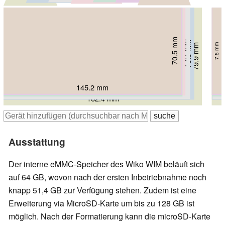
70.5 mm
71.4 mm
71.9 mm
72.7 mm
74.7 mm
75.3 mm
7.5 mm
7.9 mm
79.9 mm
7.9 mm
7.35 mm
7.8 mm
7.9 mm
8 mm
145.2 mm
146.1 mm
148.9 mm
146.5 mm
152.7 mm
156.2 mm
162.4 mm
Ausstattung
Der interne eMMC-Speicher des Wiko WIM beläuft sich
auf 64 GB, wovon nach der ersten Inbetriebnahme noch
knapp 51,4 GB zur Verfügung stehen. Zudem ist eine
Erweiterung via MicroSD-Karte um bis zu 128 GB ist
möglich. Nach der Formatierung kann die microSD-Karte