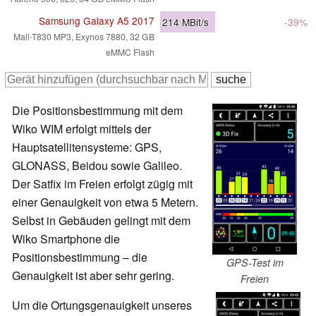
Samsung Galaxy A5 2017
214
MBit/s
-39%
Mali-T830 MP3, Exynos 7880, 32 GB
eMMC Flash
Die Positionsbestimmung mit dem
Wiko WIM erfolgt mittels der
Hauptsatellitensysteme: GPS,
GLONASS, Beidou sowie Galileo.
Der Satfix im Freien erfolgt zügig mit
einer Genauigkeit von etwa 5 Metern.
Selbst in Gebäuden gelingt mit dem
Wiko Smartphone die
Positionsbestimmung – die
GPS-Test im
Genauigkeit ist aber sehr gering.
Freien
Um die Ortungsgenauigkeit unseres