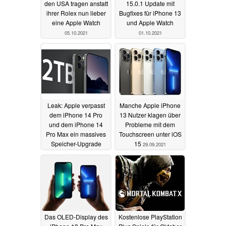
den USA tragen anstatt
15.0.1 Update mit
ihrer Rolex nun lieber
Bugfixes für iPhone 13
eine Apple Watch
und Apple Watch
05.10.2021
01.10.2021
Leak: Apple verpasst
Manche Apple iPhone
dem iPhone 14 Pro
13 Nutzer klagen über
und dem iPhone 14
Probleme mit dem
Pro Max ein massives
Touchscreen unter iOS
Speicher-Upgrade
15
29.09.2021
01.10.2021
Das OLED-Display des
Kostenlose PlayStation