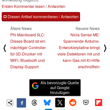
Ersten Kommentar lesen
/
Antworten
Diesen Artikel kommentieren / Antworten
Ältere News
Neuere News
Phi Mainboard 5LC:
Nicla Sense ME:
Dieses Board ist ein
Spannende Arduino-
⟨
⟩
mächtiger Controller
Entwicklerplatine bringt
für 3D-Drucker mit
viele Detektoren mit und
WiFi, Bluetooth und
kann Gas mit KI-Hilfe
Display-Support
erschnüffeln
Als bevorzugte Quelle
auf Google
hinzufügen