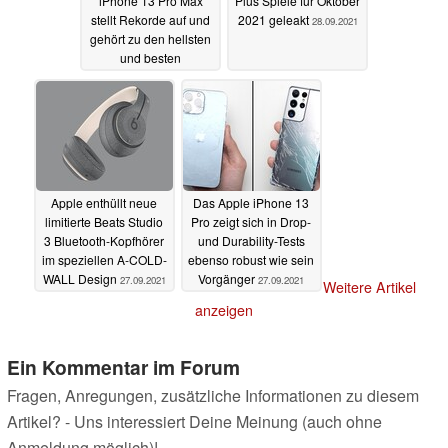
iPhone 13 Pro Max
Plus Spiele für Oktober
stellt Rekorde auf und
2021 geleakt
28.09.2021
gehört zu den hellsten
und besten
Smartphone-Displays
auf dem Markt
28.09.2021
Apple enthüllt neue
Das Apple iPhone 13
limitierte Beats Studio
Pro zeigt sich in Drop-
3 Bluetooth-Kopfhörer
und Durability-Tests
im speziellen A-COLD-
ebenso robust wie sein
WALL Design
Vorgänger
27.09.2021
27.09.2021
Weitere Artikel
anzeigen
Ein Kommentar im Forum
Fragen, Anregungen, zusätzliche Informationen zu diesem
Artikel? - Uns interessiert Deine Meinung (auch ohne
Anmeldung möglich)!