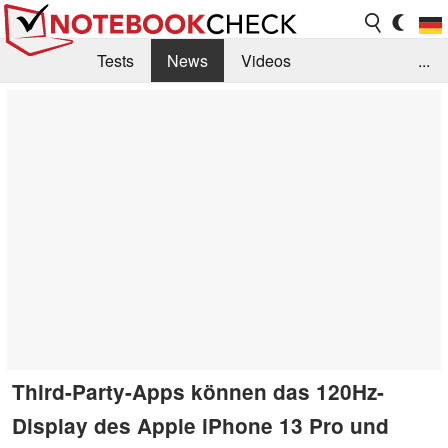
Tests
News
Videos
...
Benchmarks & Tech
Externe Tests
Kaufberatung
Deals
Suche
Jobs
Forum
Third-Party-Apps können das 120Hz-
Display des Apple iPhone 13 Pro und