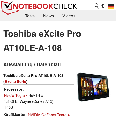
Tests
News
Videos
...
Benchmarks & Tech
Externe Tests
Toshiba eXcite Pro
Kaufberatung
Deals
Suche
Jobs
AT10LE-A-108
Forum
Ausstattung / Datenblatt
Toshiba eXcite Pro AT10LE-A-108
(
Excite Serie
)
Prozessor
Nvidia Tegra 4
4c/4t 4 x
1.8 GHz, Wayne (Cortex A15),
T40S
Grafikkarte
NVIDIA GeForce Tegra 4