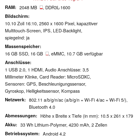
RAM
2048 MB
, DDR3L-1600
Bildschirm
10.10 Zoll 16:10, 2560 x 1600 Pixel, kapazitiver
Multitouch-Screen, IPS, LED-Backlight,
spiegelnd: ja
Massenspeicher
16 GB SSD, 16 GB
, eMMC, 10.7 GB verfügbar
Anschlüsse
1 USB 2.0, 1 HDMI, Audio Anschlüsse: 3,5
Millimeter Klinke, Card Reader: MicroSDXC,
Sensoren: GPS, Beschleunigungssensor,
Gyroskop, Helligkeitssensor, Kompass
Netzwerk
802.11 a/b/g/n/ac (a/b/g/n = Wi-Fi 4/ac = Wi-Fi 5/),
Bluetooth 4.0
Abmessungen
Höhe x Breite x Tiefe (in mm): 10.5 x 261 x 179
Akku
33 Wh Lithium-Polymer, 4230 mAh, 2 Zellen
Betriebssystem
Android 4.2