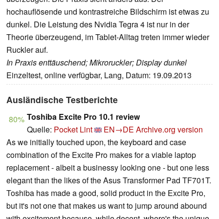
hochauflösende und kontrastreiche Bildschirm ist etwas zu
dunkel. Die Leistung des Nvidia Tegra 4 ist nur in der
Theorie überzeugend, im Tablet-Alltag treten immer wieder
Ruckler auf.
In Praxis enttäuschend; Mikroruckler; Display dunkel
Einzeltest, online verfügbar, Lang, Datum: 19.09.2013
Ausländische Testberichte
Toshiba Excite Pro 10.1 review
80%
Quelle:
Pocket Lint
EN→DE
Archive.org version
As we initially touched upon, the keyboard and case
combination of the Excite Pro makes for a viable laptop
replacement - albeit a businessy looking one - but one less
elegant than the likes of the Asus Transformer Pad TF701T.
Toshiba has made a good, solid product in the Excite Pro,
but it's not one that makes us want to jump around abound
with excitement because, while decent, where's the unique