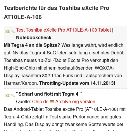
Testberichte für das Toshiba eXcite Pro
AT10LE-A-108
Test Toshiba eXcite Pro AT10LE-A-108 Tablet
|
85%
Notebookcheck
Mit Tegra 4 an die Spitze?
Was lange währt, wird endlich
gut: Nvidias Tegra-4-SoC feiert sein lang ersehntes Debüt.
Toshibas neues 10-Zoll-Tablet Excite Pro verknüpft den
High-End-Chip mit einem hochauflösenden WQXGA-
Display, rasantem 802.11ac-Funk und Lautsprechern von
Harman/Kardon.
Throttling-Update vom 14.11.2013!
"Scharf und flott mit Tegra 4 "
80%
Quelle:
Chip.de
Archive.org version
Das Android-Tablet Toshiba excite Pro (AT10LE-A-108) mit
Tegra-4-Chip zeigt im Test starke Performance und gutes
Handling. Das Display bringt zwar keine Spitzenwerte bei