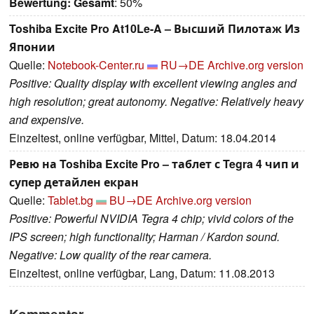
Bewertung:
Gesamt
: 50%
Toshiba Excite Pro At10Le-A – Высший Пилотаж Из
Японии
Quelle:
Notebook-Center.ru
RU→DE
Archive.org version
Positive: Quality display with excellent viewing angles and
high resolution; great autonomy. Negative: Relatively heavy
and expensive.
Einzeltest, online verfügbar, Mittel, Datum: 18.04.2014
Ревю на Toshiba Excite Pro – таблет с Tegra 4 чип и
супер детайлен екран
Quelle:
Tablet.bg
BU→DE
Archive.org version
Positive: Powerful NVIDIA Tegra 4 chip; vivid colors of the
IPS screen; high functionality; Harman / Kardon sound.
Negative: Low quality of the rear camera.
Einzeltest, online verfügbar, Lang, Datum: 11.08.2013