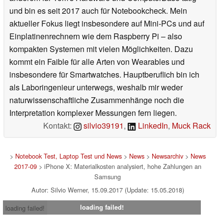
und bin es seit 2017 auch für Notebookcheck. Mein
aktueller Fokus liegt insbesondere auf Mini-PCs und auf
Einplatinenrechnern wie dem Raspberry Pi – also
kompakten Systemen mit vielen Möglichkeiten. Dazu
kommt ein Faible für alle Arten von Wearables und
insbesondere für Smartwatches. Hauptberuflich bin ich
als Laboringenieur unterwegs, weshalb mir weder
naturwissenschaftliche Zusammenhänge noch die
Interpretation komplexer Messungen fern liegen.
Kontakt:
silvio39191
,
LinkedIn
,
Muck Rack
>
Notebook Test, Laptop Test und News
>
News
>
Newsarchiv
>
News
2017-09
> iPhone X: Materialkosten analysiert, hohe Zahlungen an
Samsung
Autor: Silvio Werner, 15.09.2017 (Update: 15.05.2018)
loading failed!
loading failed!