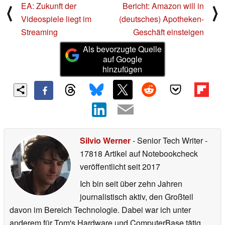
EA: Zukunft der
Bericht: Amazon will in
⟨
⟩
Videospiele liegt im
(deutsches) Apotheken-
Streaming
Geschäft einsteigen
Als bevorzugte Quelle
auf Google
hinzufügen
Silvio Werner
- Senior Tech Writer
-
17818 Artikel auf Notebookcheck
veröffentlicht
seit 2017
Ich bin seit über zehn Jahren
journalistisch aktiv, den Großteil
davon im Bereich Technologie. Dabei war ich unter
anderem für Tom's Hardware und ComputerBase tätig