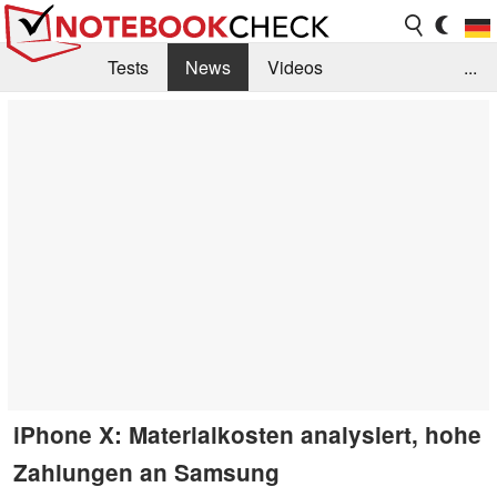
Tests
News
Videos
...
Benchmarks & Tech
Externe Tests
Kaufberatung
Deals
Suche
Jobs
Forum
iPhone X: Materialkosten analysiert, hohe
Zahlungen an Samsung