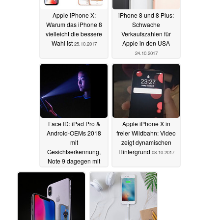
Apple iPhone X:
iPhone 8 und 8 Plus:
Warum das iPhone 8
Schwache
vielleicht die bessere
Verkaufszahlen für
Wahl ist
Apple in den USA
25.10.2017
24.10.2017
Face ID: iPad Pro &
Apple iPhone X in
Android-OEMs 2018
freier Wildbahn: Video
mit
zeigt dynamischen
Gesichtserkennung,
Hintergrund
08.10.2017
Note 9 dagegen mit
Under-Display-
Sensor?
10.10.2017