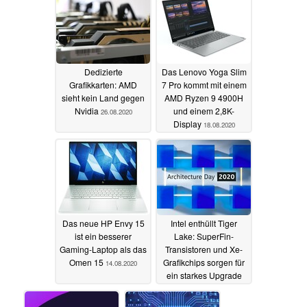
Dedizierte
Das Lenovo Yoga Slim
Grafikkarten: AMD
7 Pro kommt mit einem
sieht kein Land gegen
AMD Ryzen 9 4900H
Nvidia
und einem 2,8K-
26.08.2020
Display
18.08.2020
Das neue HP Envy 15
Intel enthüllt Tiger
ist ein besserer
Lake: SuperFin-
Gaming-Laptop als das
Transistoren und Xe-
Omen 15
Grafikchips sorgen für
14.08.2020
ein starkes Upgrade
13.08.2020