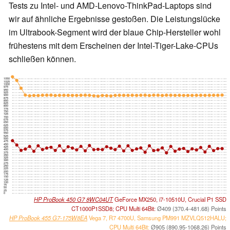
Tests zu Intel- und AMD-Lenovo-ThinkPad-Laptops sind
wir auf ähnliche Ergebnisse gestoßen. Die Leistungslücke
im Ultrabook-Segment wird der blaue Chip-Hersteller wohl
frühestens mit dem Erscheinen der Intel-Tiger-Lake-CPUs
schließen können.
1050
1025
1000
975
950
925
900
875
850
825
800
775
750
725
700
675
650
625
600
575
550
525
500
475
450
425
400
375
350
325
300
275
250
225
200
175
150
125
100
75
50
25
0
HP ProBook 450 G7 8WC04UT
GeForce MX250, i7-10510U, Crucial P1 SSD
CT1000P1SSD8; CPU Multi 64Bit:
Ø409 (370.4-481.68) Points
HP ProBook 455 G7-175W8EA
Vega 7, R7 4700U, Samsung PM991 MZVLQ512HALU;
CPU Multi 64Bit:
Ø905 (890.95-1068.26) Points