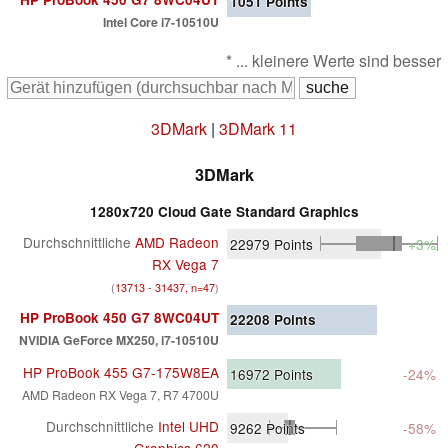
1051
Points
Intel Core i7-10510U
* ... kleinere Werte sind besser
3DMark
|
3DMark 11
3DMark
1280x720 Cloud Gate Standard Graphics
Durchschnittliche
AMD Radeon
22979
Points
+3%
RX Vega 7
(
13713 - 31437, n=47
)
HP ProBook 450 G7 8WC04UT
22208
Points
NVIDIA GeForce MX250, i7-10510U
HP ProBook 455 G7-175W8EA
16972
Points
-24%
AMD Radeon RX Vega 7, R7 4700U
Durchschnittliche
Intel UHD
9262
Points
-58%
Graphics 620