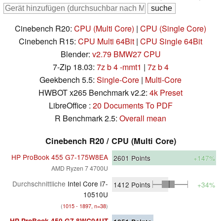
Cinebench R20:
CPU (Multi Core)
|
CPU (Single Core)
Cinebench R15:
CPU Multi 64Bit
|
CPU Single 64Bit
Blender:
v2.79 BMW27 CPU
7-Zip 18.03:
7z b 4 -mmt1
|
7z b 4
Geekbench 5.5:
Single-Core
|
Multi-Core
HWBOT x265 Benchmark v2.2:
4k Preset
LibreOffice :
20 Documents To PDF
R Benchmark 2.5:
Overall mean
Cinebench R20 / CPU (Multi Core)
HP ProBook 455 G7-175W8EA
2601
Points
+147%
AMD Ryzen 7 4700U
Durchschnittliche
Intel Core i7-
1412
Points
+34%
10510U
(
1015 - 1897, n=38
)
HP ProBook 450 G7 8WC04UT