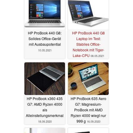
HP ProBook 440 G8:
HP ProBook 440 G8
Solides Office-Gerät
Laptop im Test:
mit Ausbaupotential
Stabiles Office-
Notebook mit Tiger-
10.05.2021
Lake-CPU
08.05.2021
HP ProBook x360 435
HP ProBook 635 Aero
G7: AMD Ryzen 4000
G7: Magnesium-
als
ProBook mit AMD
Alleinstellungsmerkmal
Ryzen 4000 wiegt nur
999 g
18.09.2020
16.09.2020