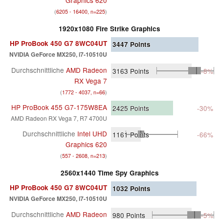
(
6205 - 16400, n=225
)
1920x1080 Fire Strike Graphics
HP ProBook 450 G7 8WC04UT
3447
Points
NVIDIA GeForce MX250, i7-10510U
Durchschnittliche
AMD Radeon
3163
Points
-8%
RX Vega 7
(
1772 - 4037, n=66
)
HP ProBook 455 G7-175W8EA
2425
Points
-30%
AMD Radeon RX Vega 7, R7 4700U
Durchschnittliche
Intel UHD
1161
Points
-66%
Graphics 620
(
557 - 2608, n=213
)
2560x1440 Time Spy Graphics
HP ProBook 450 G7 8WC04UT
1032
Points
NVIDIA GeForce MX250, i7-10510U
Durchschnittliche
AMD Radeon
980
Points
-5%