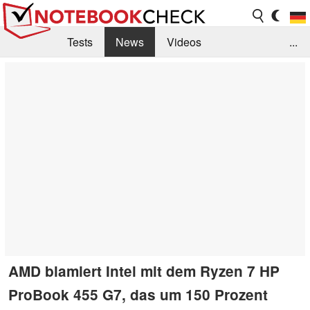
Tests
News
Videos
...
Benchmarks & Tech
Externe Tests
Kaufberatung
Deals
Suche
Jobs
Forum
AMD blamiert Intel mit dem Ryzen 7 HP
ProBook 455 G7, das um 150 Prozent