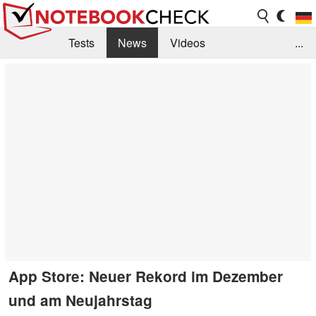
Tests
News
Videos
...
Benchmarks & Tech
Externe Tests
Kaufberatung
Deals
Suche
Jobs
Forum
App Store: Neuer Rekord im Dezember
und am Neujahrstag