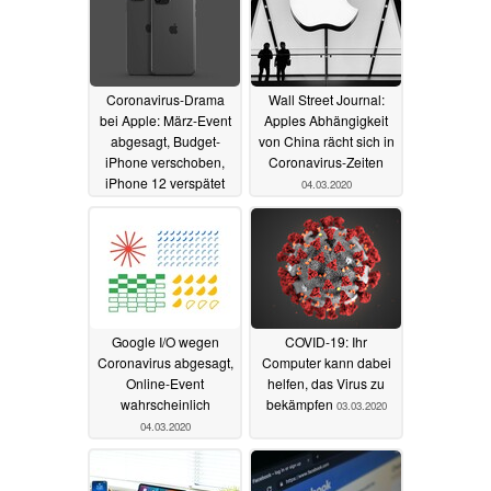
Coronavirus-Drama
Wall Street Journal:
bei Apple: März-Event
Apples Abhängigkeit
abgesagt, Budget-
von China rächt sich in
iPhone verschoben,
Coronavirus-Zeiten
iPhone 12 verspätet
04.03.2020
sich
10.03.2020
Google I/O wegen
COVID-19: Ihr
Coronavirus abgesagt,
Computer kann dabei
Online-Event
helfen, das Virus zu
wahrscheinlich
bekämpfen
03.03.2020
04.03.2020