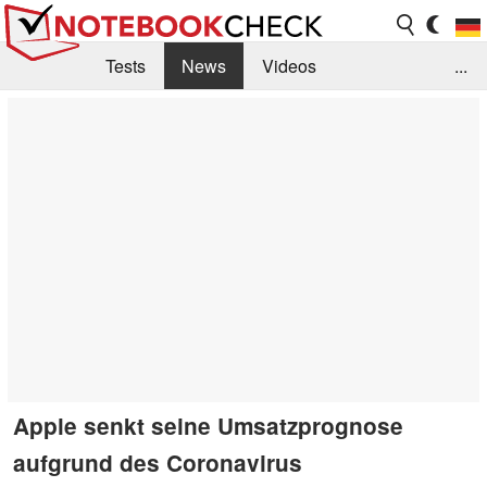
Tests
News
Videos
...
Benchmarks & Tech
Externe Tests
Kaufberatung
Deals
Suche
Jobs
Forum
Apple senkt seine Umsatzprognose
aufgrund des Coronavirus