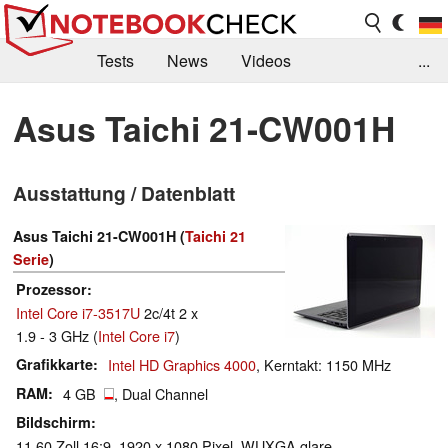
Tests
News
Videos
...
Benchmarks & Tech
Externe Tests
Asus Taichi 21-CW001H
Kaufberatung
Deals
Suche
Jobs
Ausstattung / Datenblatt
Forum
Asus Taichi 21-CW001H (
Taichi 21
Serie
)
Prozessor
Intel Core i7-3517U
2c/4t 2 x
1.9 - 3 GHz (
Intel Core i7
)
Grafikkarte
Intel HD Graphics 4000
, Kerntakt: 1150 MHz
RAM
4 GB
, Dual Channel
Bildschirm
11.60 Zoll 16:9, 1920 x 1080 Pixel, WUXGA glare