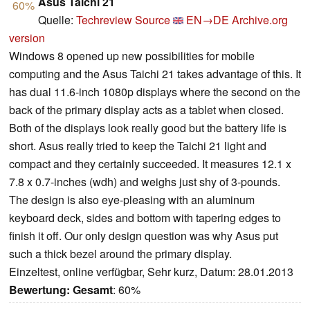
Asus Taichi 21
60%
Quelle:
Techreview Source
EN→DE
Archive.org
version
Windows 8 opened up new possibilities for mobile
computing and the Asus Taichi 21 takes advantage of this. It
has dual 11.6-inch 1080p displays where the second on the
back of the primary display acts as a tablet when closed.
Both of the displays look really good but the battery life is
short. Asus really tried to keep the Taichi 21 light and
compact and they certainly succeeded. It measures 12.1 x
7.8 x 0.7-inches (wdh) and weighs just shy of 3-pounds.
The design is also eye-pleasing with an aluminum
keyboard deck, sides and bottom with tapering edges to
finish it off. Our only design question was why Asus put
such a thick bezel around the primary display.
Einzeltest, online verfügbar, Sehr kurz, Datum: 28.01.2013
Bewertung:
Gesamt
: 60%