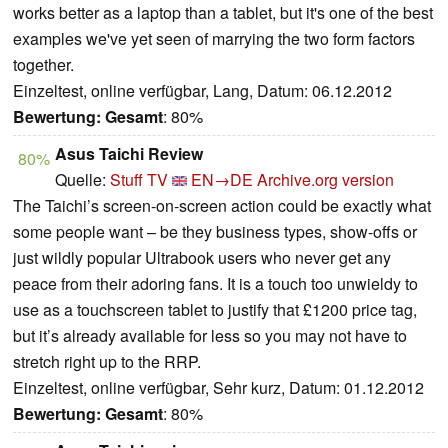
works better as a laptop than a tablet, but it's one of the best
examples we've yet seen of marrying the two form factors
together.
Einzeltest, online verfügbar, Lang, Datum: 06.12.2012
Bewertung:
Gesamt
: 80%
Asus Taichi Review
80%
Quelle:
Stuff TV
EN→DE
Archive.org version
The Taichi’s screen-on-screen action could be exactly what
some people want – be they business types, show-offs or
just wildly popular Ultrabook users who never get any
peace from their adoring fans. It is a touch too unwieldy to
use as a touchscreen tablet to justify that £1200 price tag,
but it’s already available for less so you may not have to
stretch right up to the RRP.
Einzeltest, online verfügbar, Sehr kurz, Datum: 01.12.2012
Bewertung:
Gesamt
: 80%