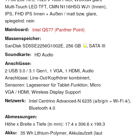
Multi-Touch LED TFT, CMN N116HSG WJ1 (Innen),
IPS, FHD IPS Innen + Außen / matt bzw. glare,
spiegelnd: nein
Mainboard
Intel QS77 (Panther Point)
Massenspeicher
SanDisk SD5SE2256G1002E, 256 GB
, SATA III
Soundkarte
HD Audio
Anschlüsse
2 USB 3.0 / 3.1 Gen1, 1 VGA, 1 HDMI, Audio
Anschlüsse: Line-Out/Kopfhörer kombiniert,
Sensoren: Lagesensor für Tablet-Funktion, Micro
VGA / HDMI, Wireless Display Support
Netzwerk
Intel Centrino Advanced-N 6235 (a/b/g/n = Wi-Fi 4/),
Bluetooth 4.0
Abmessungen
Höhe x Breite x Tiefe (in mm): 17.4 x 306.6 x 199.3
Akku
35 Wh Lithium-Polymer, Akkulaufzeit (laut