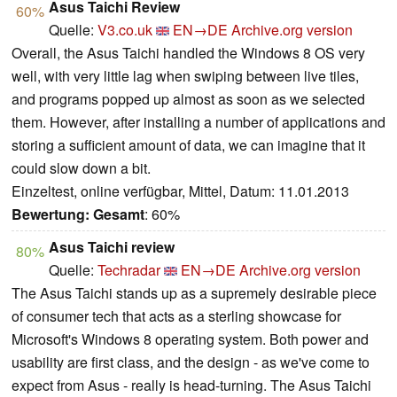
Asus Taichi Review
60%
Quelle:
V3.co.uk
EN→DE
Archive.org version
Overall, the Asus Taichi handled the Windows 8 OS very
well, with very little lag when swiping between live tiles,
and programs popped up almost as soon as we selected
them. However, after installing a number of applications and
storing a sufficient amount of data, we can imagine that it
could slow down a bit.
Einzeltest, online verfügbar, Mittel, Datum: 11.01.2013
Bewertung:
Gesamt
: 60%
Asus Taichi review
80%
Quelle:
Techradar
EN→DE
Archive.org version
The Asus Taichi stands up as a supremely desirable piece
of consumer tech that acts as a sterling showcase for
Microsoft's Windows 8 operating system. Both power and
usability are first class, and the design - as we've come to
expect from Asus - really is head-turning. The Asus Taichi