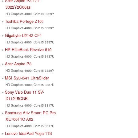
Acer Aspire P3-171-
3322Y2G06as
HD Graphics 4000, Core i3 3229Y
Toshiba Portege Z10t
HD Graphics 4000, Core i5 3339Y
Gigabyte U2142-CF1
HD Graphics 4000, Core i5 3337U
HP EliteBook Revolve 810
HD Graphics 4000, Core i5 3437U
Acer Aspire P3
HD Graphics 4000, Core i5 3339Y
MSI S20-i541 UltraSlider
HD Graphics 4000, Core i5 3337U
Sony Vaio Duo 11 SV-
D11215CGB
HD Graphics 4000, Core i5 3317U
Samsung Ativ Smart PC Pro
XE700T1C A02
HD Graphics 4000, Core i5 3317U
Lenovo IdeaPad Yoga 11S