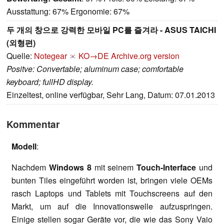
Ausstattung: 67% Ergonomie: 67%
두 개의 창으로 강력한 모바일 PC를 즐겨라 - ASUS TAICHI
(외형편)
Quelle:
Notegear
KO→DE
Archive.org version
Positve: Convertable; aluminum case; comfortable
keyboard; fullHD display.
Einzeltest, online verfügbar, Sehr Lang, Datum: 07.01.2013
Kommentar
Modell
:
Nachdem
Windows 8
mit seinem
Touch-Interface
und
bunten Tiles eingeführt worden ist, bringen viele OEMs
rasch Laptops und Tablets mit Touchscreens auf den
Markt, um auf die Innovationswelle aufzuspringen.
Einige stellen sogar Geräte vor, die wie das Sony Vaio