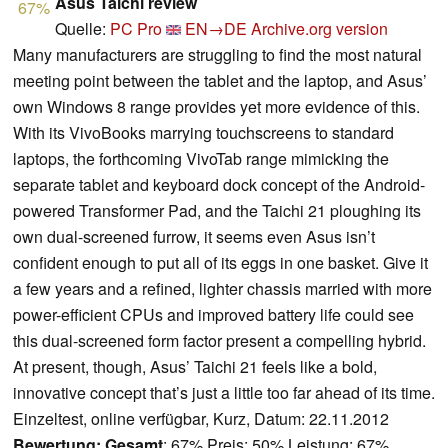
Asus Taichi review
67%
Quelle:
PC Pro
EN→DE
Archive.org version
Many manufacturers are struggling to find the most natural
meeting point between the tablet and the laptop, and Asus’
own Windows 8 range provides yet more evidence of this.
With its VivoBooks marrying touchscreens to standard
laptops, the forthcoming VivoTab range mimicking the
separate tablet and keyboard dock concept of the Android-
powered Transformer Pad, and the Taichi 21 ploughing its
own dual-screened furrow, it seems even Asus isn’t
confident enough to put all of its eggs in one basket. Give it
a few years and a refined, lighter chassis married with more
power-efficient CPUs and improved battery life could see
this dual-screened form factor present a compelling hybrid.
At present, though, Asus’ Taichi 21 feels like a bold,
innovative concept that’s just a little too far ahead of its time.
Einzeltest, online verfügbar, Kurz, Datum: 22.11.2012
Bewertung:
Gesamt
: 67% Preis: 50% Leistung: 67%