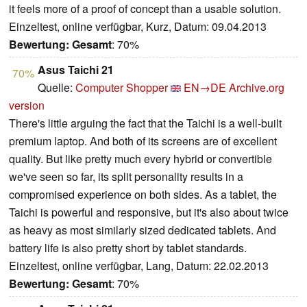
it feels more of a proof of concept than a usable solution.
Einzeltest, online verfügbar, Kurz, Datum: 09.04.2013
Bewertung:
Gesamt
: 70%
Asus Taichi 21
70%
Quelle:
Computer Shopper
EN→DE
Archive.org
version
There's little arguing the fact that the Taichi is a well-built
premium laptop. And both of its screens are of excellent
quality. But like pretty much every hybrid or convertible
we've seen so far, its split personality results in a
compromised experience on both sides. As a tablet, the
Taichi is powerful and responsive, but it's also about twice
as heavy as most similarly sized dedicated tablets. And
battery life is also pretty short by tablet standards.
Einzeltest, online verfügbar, Lang, Datum: 22.02.2013
Bewertung:
Gesamt
: 70%