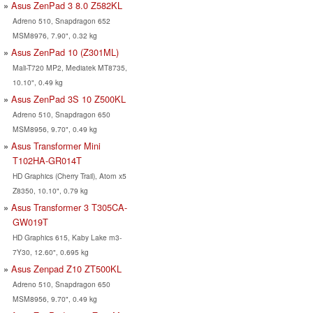
Asus ZenPad 3 8.0 Z582KL
Adreno 510, Snapdragon 652
MSM8976, 7.90", 0.32 kg
Asus ZenPad 10 (Z301ML)
Mali-T720 MP2, Mediatek MT8735,
10.10", 0.49 kg
Asus ZenPad 3S 10 Z500KL
Adreno 510, Snapdragon 650
MSM8956, 9.70", 0.49 kg
Asus Transformer Mini
T102HA-GR014T
HD Graphics (Cherry Trail), Atom x5
Z8350, 10.10", 0.79 kg
Asus Transformer 3 T305CA-
GW019T
HD Graphics 615, Kaby Lake m3-
7Y30, 12.60", 0.695 kg
Asus Zenpad Z10 ZT500KL
Adreno 510, Snapdragon 650
MSM8956, 9.70", 0.49 kg