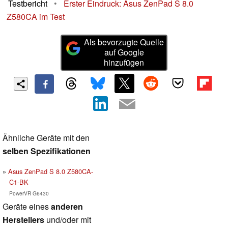
Testbericht
•
Erster Eindruck: Asus ZenPad S 8.0
Z580CA im Test
Als bevorzugte Quelle
auf Google
hinzufügen
Ähnliche Geräte mit den
selben Spezifikationen
Asus ZenPad S 8.0 Z580CA-
C1-BK
PowerVR G6430
Geräte eines
anderen
Herstellers
und/oder mit