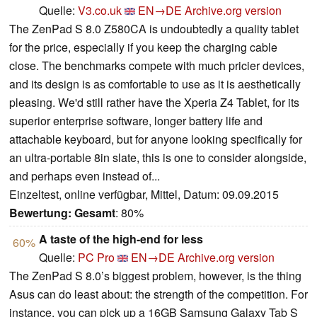
Quelle:
V3.co.uk
EN→DE
Archive.org version
The ZenPad S 8.0 Z580CA is undoubtedly a quality tablet
for the price, especially if you keep the charging cable
close. The benchmarks compete with much pricier devices,
and its design is as comfortable to use as it is aesthetically
pleasing. We'd still rather have the Xperia Z4 Tablet, for its
superior enterprise software, longer battery life and
attachable keyboard, but for anyone looking specifically for
an ultra-portable 8in slate, this is one to consider alongside,
and perhaps even instead of...
Einzeltest, online verfügbar, Mittel, Datum: 09.09.2015
Bewertung:
Gesamt
: 80%
A taste of the high-end for less
60%
Quelle:
PC Pro
EN→DE
Archive.org version
The ZenPad S 8.0’s biggest problem, however, is the thing
Asus can do least about: the strength of the competition. For
instance, you can pick up a 16GB Samsung Galaxy Tab S