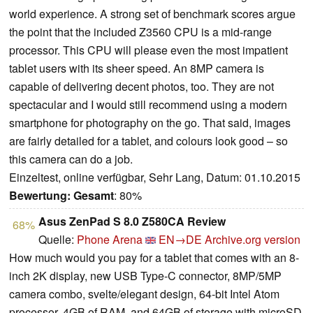
world experience. A strong set of benchmark scores argue
the point that the included Z3560 CPU is a mid-range
processor. This CPU will please even the most impatient
tablet users with its sheer speed. An 8MP camera is
capable of delivering decent photos, too. They are not
spectacular and I would still recommend using a modern
smartphone for photography on the go. That said, images
are fairly detailed for a tablet, and colours look good – so
this camera can do a job.
Einzeltest, online verfügbar, Sehr Lang, Datum: 01.10.2015
Bewertung:
Gesamt
: 80%
Asus ZenPad S 8.0 Z580CA Review
68%
Quelle:
Phone Arena
EN→DE
Archive.org version
How much would you pay for a tablet that comes with an 8-
inch 2K display, new USB Type-C connector, 8MP/5MP
camera combo, svelte/elegant design, 64-bit Intel Atom
processor, 4GB of RAM, and 64GB of storage with microSD