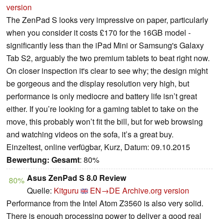
version
The ZenPad S looks very impressive on paper, particularly
when you consider it costs £170 for the 16GB model -
significantly less than the iPad Mini or Samsung's Galaxy
Tab S2, arguably the two premium tablets to beat right now.
On closer inspection it's clear to see why; the design might
be gorgeous and the display resolution very high, but
performance is only mediocre and battery life isn’t great
either. If you’re looking for a gaming tablet to take on the
move, this probably won’t fit the bill, but for web browsing
and watching videos on the sofa, it’s a great buy.
Einzeltest, online verfügbar, Kurz, Datum: 09.10.2015
Bewertung:
Gesamt
: 80%
Asus ZenPad S 8.0 Review
80%
Quelle:
Kitguru
EN→DE
Archive.org version
Performance from the Intel Atom Z3560 is also very solid.
There is enough processing power to deliver a good real