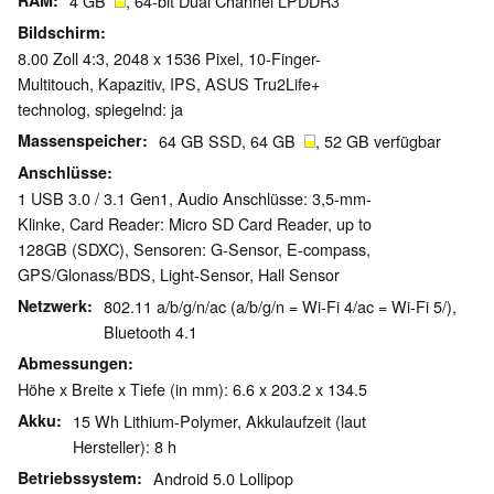
RAM
4 GB
, 64-bit Dual Channel LPDDR3
Bildschirm
8.00 Zoll 4:3, 2048 x 1536 Pixel, 10-Finger-
Multitouch, Kapazitiv, IPS, ASUS Tru2Life+
technolog, spiegelnd: ja
Massenspeicher
64 GB SSD, 64 GB
, 52 GB verfügbar
Anschlüsse
1 USB 3.0 / 3.1 Gen1, Audio Anschlüsse: 3,5-mm-
Klinke, Card Reader: Micro SD Card Reader, up to
128GB (SDXC), Sensoren: G-Sensor, E-compass,
GPS/Glonass/BDS, Light-Sensor, Hall Sensor
Netzwerk
802.11 a/b/g/n/ac (a/b/g/n = Wi-Fi 4/ac = Wi-Fi 5/),
Bluetooth 4.1
Abmessungen
Höhe x Breite x Tiefe (in mm): 6.6 x 203.2 x 134.5
Akku
15 Wh Lithium-Polymer, Akkulaufzeit (laut
Hersteller): 8 h
Betriebssystem
Android 5.0 Lollipop