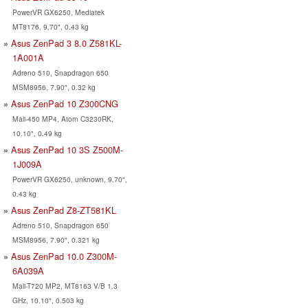
PowerVR GX6250, Mediatek
MT8176, 9.70", 0.43 kg
Asus ZenPad 3 8.0 Z581KL-
1A001A
Adreno 510, Snapdragon 650
MSM8956, 7.90", 0.32 kg
Asus ZenPad 10 Z300CNG
Mali-450 MP4, Atom C3230RK,
10.10", 0.49 kg
Asus ZenPad 10 3S Z500M-
1J009A
PowerVR GX6250, unknown, 9.70",
0.43 kg
Asus ZenPad Z8-ZT581KL
Adreno 510, Snapdragon 650
MSM8956, 7.90", 0.321 kg
Asus ZenPad 10.0 Z300M-
6A039A
Mali-T720 MP2, MT8163 V/B 1.3
GHz, 10.10", 0.503 kg