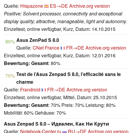
Quelle:
Hispazone
ES→DE
Archive.org version
Positive: Solvent processor, connectivity and exceptional
display quality; attractive, manageable, light and autonomy.
Einzeltest, online verfügbar, Kurz, Datum: 14.10.2015
Asus ZenPad S 8.0
80%
Quelle:
CNet France
FR→DE
Archive.org version
Einzeltest, online verfügbar, Kurz, Datum: 12.01.2016
Bewertung:
Gesamt
: 80%
Test de l’Asus Zenpad S 8.0, l’efficacité sans le
70%
charme
Quelle:
Frandroid
FR→DE
Archive.org version
Einzeltest, online verfügbar, Mittel, Datum: 25.10.2015
Bewertung:
Gesamt
: 70% Preis: 70% Leistung: 80%
Mobilität: 60% Gehäuse: 70%
Asus Zenpad S 8.0 – Идеален, Как Ни Крути
Quelle:
Notebook-Center.ru
RU→DE
Archive.org version