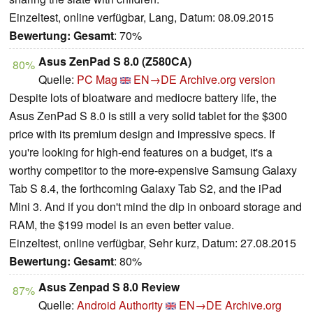
Einzeltest, online verfügbar, Lang, Datum: 08.09.2015
Bewertung:
Gesamt
: 70%
Asus ZenPad S 8.0 (Z580CA)
80%
Quelle:
PC Mag
EN→DE
Archive.org version
Despite lots of bloatware and mediocre battery life, the
Asus ZenPad S 8.0 is still a very solid tablet for the $300
price with its premium design and impressive specs. If
you're looking for high-end features on a budget, it's a
worthy competitor to the more-expensive Samsung Galaxy
Tab S 8.4, the forthcoming Galaxy Tab S2, and the iPad
Mini 3. And if you don't mind the dip in onboard storage and
RAM, the $199 model is an even better value.
Einzeltest, online verfügbar, Sehr kurz, Datum: 27.08.2015
Bewertung:
Gesamt
: 80%
Asus Zenpad S 8.0 Review
87%
Quelle:
Android Authority
EN→DE
Archive.org