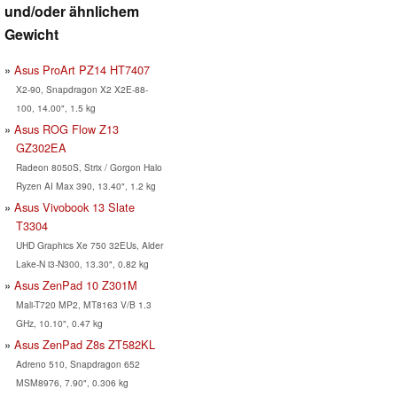
und/oder ähnlichem
Gewicht
Asus ProArt PZ14 HT7407
X2-90, Snapdragon X2 X2E-88-
100, 14.00", 1.5 kg
Asus ROG Flow Z13
GZ302EA
Radeon 8050S, Strix / Gorgon Halo
Ryzen AI Max 390, 13.40", 1.2 kg
Asus Vivobook 13 Slate
T3304
UHD Graphics Xe 750 32EUs, Alder
Lake-N i3-N300, 13.30", 0.82 kg
Asus ZenPad 10 Z301M
Mali-T720 MP2, MT8163 V/B 1.3
GHz, 10.10", 0.47 kg
Asus ZenPad Z8s ZT582KL
Adreno 510, Snapdragon 652
MSM8976, 7.90", 0.306 kg