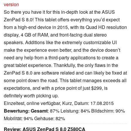
version
So there you have it for this in-depth look at the ASUS
ZenPad S 8.0! This tablet offers everything you’d expect
from a high-end device in 2015, with its Quad HD resolution
display, 4 GB of RAM, and front-facing dual stereo
speakers. Additions like the extremely customizable UI
make the experience even better, and the device doesn’t
need any help from a third-party applications to create a
great tablet experience. Thankfully, the only flaws in the
ZenPad S 8.0 are software related and can likely be fixed at
some point down the road. This tablet manages exceeds all
expectations, and with a price point of just $299, is
definitely worth picking up.
Einzeltest, online verfügbar, Kurz, Datum: 17.08.2015
Bewertung:
Gesamt
: 87% Leistung: 84% Bildschirm: 90%
Mobilität: 94% Gehäuse: 82%
Review: ASUS ZenPad S 8.0 Z580CA