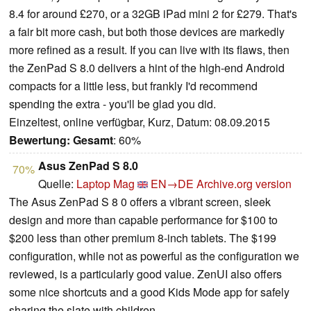
8.4 for around £270, or a 32GB iPad mini 2 for £279. That's
a fair bit more cash, but both those devices are markedly
more refined as a result. If you can live with its flaws, then
the ZenPad S 8.0 delivers a hint of the high-end Android
compacts for a little less, but frankly I'd recommend
spending the extra - you'll be glad you did.
Einzeltest, online verfügbar, Kurz, Datum: 08.09.2015
Bewertung:
Gesamt
: 60%
Asus ZenPad S 8.0
70%
Quelle:
Laptop Mag
EN→DE
Archive.org version
The Asus ZenPad S 8 0 offers a vibrant screen, sleek
design and more than capable performance for $100 to
$200 less than other premium 8-inch tablets. The $199
configuration, while not as powerful as the configuration we
reviewed, is a particularly good value. ZenUI also offers
some nice shortcuts and a good Kids Mode app for safely
sharing the slate with children.