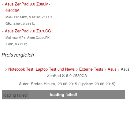
Asus ZenPad 8.0 Z380M-
6B026A
Mali-T720 MP2, MT8163 V/B 1.3
GHz, 8.00", 0.354 kg
Asus ZenPad 7.0 Z370CG
Mali-450 MP4, Atom C3230RK,
7.00", 0.272 kg
Preisvergleich
>
Notebook Test, Laptop Test und News
>
Externe Tests
>
Asus
> Asus
ZenPad S 8.0 Z580CA
Autor: Stefan Hinum, 28.08.2015 (Update: 28.08.2015)
loading failed!
loading failed!