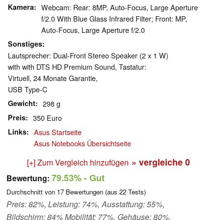
Kamera
Webcam: Rear: 8MP, Auto-Focus, Large Aperture
f/2.0 With Blue Glass Infrared Filter; Front: MP,
Auto-Focus, Large Aperture f/2.0
Sonstiges
Lautsprecher: Dual-Front Stereo Speaker (2 x 1 W)
with with DTS HD Premium Sound, Tastatur:
Virtuell, 24 Monate Garantie,
USB Type-C
Gewicht
298 g
Preis
350 Euro
Links
Asus Startseite
Asus Notebooks Übersichtseite
» vergleiche
0
[+] Zum Vergleich hinzufügen
79.53%
- Gut
Bewertung:
Durchschnitt von
17
Bewertungen (aus
22
Tests)
Preis: 82%, Leistung: 74%, Ausstattung: 55%,
Bildschirm: 84% Mobilität: 77%, Gehäuse: 80%,