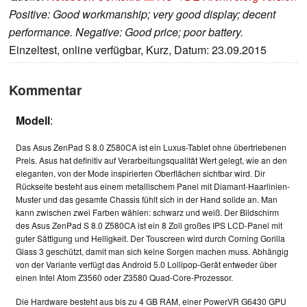
Positive: Good workmanship; very good display; decent
performance. Negative: Good price; poor battery.
Einzeltest, online verfügbar, Kurz, Datum: 23.09.2015
Kommentar
Modell
:
Das Asus ZenPad S 8.0 Z580CA ist ein Luxus-Tablet ohne übertriebenen
Preis. Asus hat definitiv auf Verarbeitungsqualität Wert gelegt, wie an den
eleganten, von der Mode inspirierten Oberflächen sichtbar wird. Dir
Rückseite besteht aus einem metallischem Panel mit Diamant-Haarlinien-
Muster und das gesamte Chassis fühlt sich in der Hand solide an. Man
kann zwischen zwei Farben wählen: schwarz und weiß. Der Bildschirm
des Asus ZenPad S 8.0 Z580CA ist ein 8 Zoll großes IPS LCD-Panel mit
guter Sättigung und Helligkeit. Der Touscreen wird durch Corning Gorilla
Glass 3 geschützt, damit man sich keine Sorgen machen muss. Abhängig
von der Variante verfügt das Android 5.0 Lollipop-Gerät entweder über
einen Intel Atom Z3560 oder Z3580 Quad-Core-Prozessor.
Die Hardware besteht aus bis zu 4 GB RAM, einer PowerVR G6430 GPU