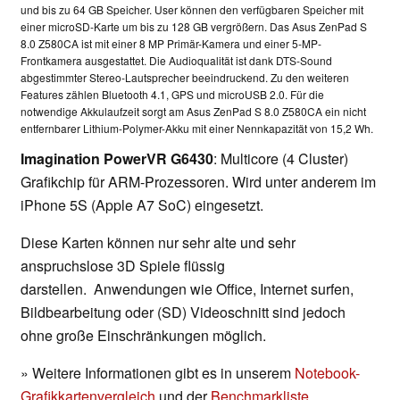
und bis zu 64 GB Speicher. User können den verfügbaren Speicher mit
einer microSD-Karte um bis zu 128 GB vergrößern. Das Asus ZenPad S
8.0 Z580CA ist mit einer 8 MP Primär-Kamera und einer 5-MP-
Frontkamera ausgestattet. Die Audioqualität ist dank DTS-Sound
abgestimmter Stereo-Lautsprecher beeindruckend. Zu den weiteren
Features zählen Bluetooth 4.1, GPS und microUSB 2.0. Für die
notwendige Akkulaufzeit sorgt am Asus ZenPad S 8.0 Z580CA ein nicht
entfernbarer Lithium-Polymer-Akku mit einer Nennkapazität von 15,2 Wh.
Imagination PowerVR G6430
: Multicore (4 Cluster)
Grafikchip für ARM-Prozessoren. Wird unter anderem im
iPhone 5S (Apple A7 SoC) eingesetzt.
Diese Karten können nur sehr alte und sehr
anspruchslose 3D Spiele flüssig
darstellen. Anwendungen wie Office, Internet surfen,
Bildbearbeitung oder (SD) Videoschnitt sind jedoch
ohne große Einschränkungen möglich.
» Weitere Informationen gibt es in unserem
Notebook-
Grafikkartenvergleich
und der
Benchmarkliste
.