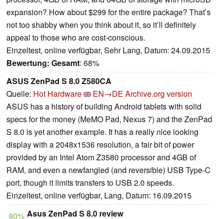
expansion? How about $299 for the entire package? That’s
not too shabby when you think about it, so it’ll definitely
appeal to those who are cost-conscious.
Einzeltest, online verfügbar, Sehr Lang, Datum: 24.09.2015
Bewertung:
Gesamt
: 68%
ASUS ZenPad S 8.0 Z580CA
Quelle:
Hot Hardware
EN→DE
Archive.org version
ASUS has a history of building Android tablets with solid
specs for the money (MeMO Pad, Nexus 7) and the ZenPad
S 8.0 is yet another example. It has a really nice looking
display with a 2048x1536 resolution, a fair bit of power
provided by an Intel Atom Z3580 processor and 4GB of
RAM, and even a newfangled (and reversible) USB Type-C
port, though it limits transfers to USB 2.0 speeds.
Einzeltest, online verfügbar, Lang, Datum: 16.09.2015
Asus ZenPad S 8.0 review
80%