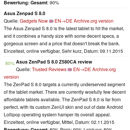
Bewertung:
Gesamt
: 90%
Asus Zenpad S 8.0
Quelle:
Gadgets Now
EN→DE
Archive.org version
The Asus Zenpad S 8.0 is the latest tablet to hit the market,
and it combines a handy size with some decent specs, a
gorgeous screen and a price that doesn't break the bank.
Einzeltest, online verfügbar, Sehr kurz, Datum: 09.11.2015
Asus ZenPad S 8.0 Z580CA review
80%
Quelle:
Trusted Reviews
EN→DE
Archive.org
version
The ZenPad S 8.0 targets a currently underserved segment
of the tablet market. There are currently woefully few decent
affordable tablets available. The ZenPad S 8.0 is far from
perfect, with its custom ZenUI skin and out of date Android
Lollipop operating system hamper its overall appeal.
Einzeltest, online verfügbar, Mittel, Datum: 02.11.2015
Bewertung:
Gesamt
: 80% Preis: 90% Leistung: 80%