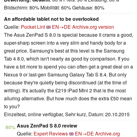
Bildschirm: 80% Mobilität: 60% Gehäuse: 80%
An affordable tablet not to be overlooked
Quelle:
Pocket Lint
EN→DE
Archive.org version
The Asus ZenPad S 8.0 is special because it crams a good,
super-sharp screen into a very slim and handy body for a
great price. Samsung's best at this level is the Samsung
Tab 4 8.0, which isn't nearly as good by comparison. If you
have a bit more to spend you can often get a great deal on a
Nexus 9 or last-gen Samsung Galaxy Tab S 8.4. But only
because they're quietly being discontinued (at the time of
writing). It's actually the £219 iPad Mini 2 that is the most
alluring alternative. But how much does the extra £50 mean
to you?
Einzeltest, online verfügbar, Sehr kurz, Datum: 20.10.2015
Asus ZenPad S 8.0 review
80%
Quelle:
Expert Reviews
EN→DE
Archive.org