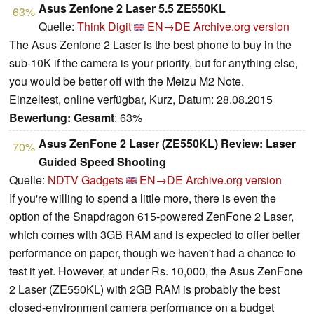
Asus Zenfone 2 Laser 5.5 ZE550KL
63%
Quelle:
Think Digit
EN→DE
Archive.org version
The Asus Zenfone 2 Laser is the best phone to buy in the
sub-10K if the camera is your priority, but for anything else,
you would be better off with the Meizu M2 Note.
Einzeltest, online verfügbar, Kurz, Datum: 28.08.2015
Bewertung:
Gesamt
: 63%
Asus ZenFone 2 Laser (ZE550KL) Review: Laser
70%
Guided Speed Shooting
Quelle:
NDTV Gadgets
EN→DE
Archive.org version
If you're willing to spend a little more, there is even the
option of the Snapdragon 615-powered ZenFone 2 Laser,
which comes with 3GB RAM and is expected to offer better
performance on paper, though we haven't had a chance to
test it yet. However, at under Rs. 10,000, the Asus ZenFone
2 Laser (ZE550KL) with 2GB RAM is probably the best
closed-environment camera performance on a budget