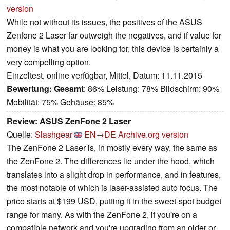
version
While not without its issues, the positives of the ASUS
Zenfone 2 Laser far outweigh the negatives, and if value for
money is what you are looking for, this device is certainly a
very compelling option.
Einzeltest, online verfügbar, Mittel, Datum: 11.11.2015
Bewertung:
Gesamt
: 86% Leistung: 78% Bildschirm: 90%
Mobilität: 75% Gehäuse: 85%
Review: ASUS ZenFone 2 Laser
Quelle:
Slashgear
EN→DE
Archive.org version
The ZenFone 2 Laser is, in mostly every way, the same as
the ZenFone 2. The differences lie under the hood, which
translates into a slight drop in performance, and in features,
the most notable of which is laser-assisted auto focus. The
price starts at $199 USD, putting it in the sweet-spot budget
range for many. As with the ZenFone 2, if you're on a
compatible network and you're upgrading from an older or