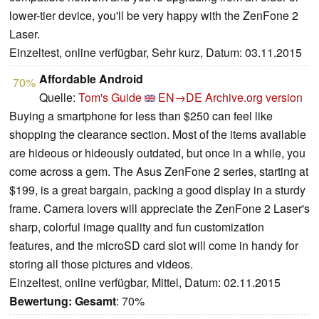
lower-tier device, you'll be very happy with the ZenFone 2
Laser.
Einzeltest, online verfügbar, Sehr kurz, Datum: 03.11.2015
Affordable Android
70%
Quelle:
Tom's Guide
EN→DE
Archive.org version
Buying a smartphone for less than $250 can feel like
shopping the clearance section. Most of the items available
are hideous or hideously outdated, but once in a while, you
come across a gem. The Asus ZenFone 2 series, starting at
$199, is a great bargain, packing a good display in a sturdy
frame. Camera lovers will appreciate the ZenFone 2 Laser's
sharp, colorful image quality and fun customization
features, and the microSD card slot will come in handy for
storing all those pictures and videos.
Einzeltest, online verfügbar, Mittel, Datum: 02.11.2015
Bewertung:
Gesamt
: 70%