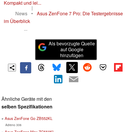
Kompakt und lei...
|
News
•
Asus ZenFone 7 Pro: Die Testergebnisse
im Überblick
...
Als bevorzugte Quelle
auf Google
hinzufügen
Ähnliche Geräte mit den
selben Spezifikationen
Asus ZenFone Go ZB552KL
Adreno 306
Asus ZenFone Max ZC550KL