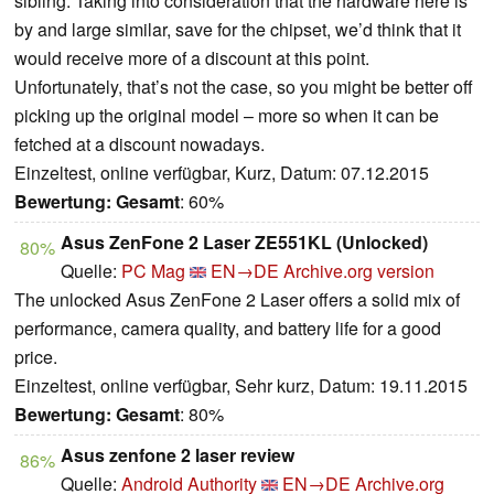
sibling. Taking into consideration that the hardware here is
by and large similar, save for the chipset, we’d think that it
would receive more of a discount at this point.
Unfortunately, that’s not the case, so you might be better off
picking up the original model – more so when it can be
fetched at a discount nowadays.
Einzeltest, online verfügbar, Kurz, Datum: 07.12.2015
Bewertung:
Gesamt
: 60%
Asus ZenFone 2 Laser ZE551KL (Unlocked)
80%
Quelle:
PC Mag
EN→DE
Archive.org version
The unlocked Asus ZenFone 2 Laser offers a solid mix of
performance, camera quality, and battery life for a good
price.
Einzeltest, online verfügbar, Sehr kurz, Datum: 19.11.2015
Bewertung:
Gesamt
: 80%
Asus zenfone 2 laser review
86%
Quelle:
Android Authority
EN→DE
Archive.org