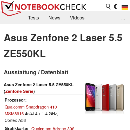
Tests
News
Videos
...
Benchmarks & Tech
Externe Tests
Asus Zenfone 2 Laser 5.5
Kaufberatung
Deals
Suche
Jobs
ZE550KL
Forum
Ausstattung / Datenblatt
Asus Zenfone 2 Laser 5.5 ZE550KL
(
Zenfone Serie
)
Prozessor
Qualcomm Snapdragon 410
MSM8916
4c/4t 4 x 1.4 GHz,
Cortex-A53
Grafikkarte
Qualcomm Adreno 306