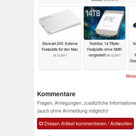
StoreJet 200: Externe
Toshiba: 14-TByte-
S
Festplatte für den Mac
Festplatte ohne SMR
vorgestellt
19.12.2017
08.12.2017
Übe
Weite
Kommentare
Fragen, Anregungen, zusätzliche Informatione
(auch ohne Anmeldung möglich)!
Diesen Artikel kommentieren / Antworten