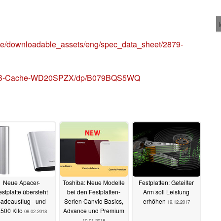
e/downloadable_assets/eng/spec_data_sheet/2879-
8MB-Cache-WD20SPZX/dp/B079BQS5WQ
Neue Apacer-
Toshiba: Neue Modelle
Festplatten: Geteilter
estplatte übersteht
bei den Festplatten-
Arm soll Leistung
adeausflug - und
Serien Canvio Basics,
erhöhen
19.12.2017
.500 Kilo
Advance und Premium
08.02.2018
10.01.2018