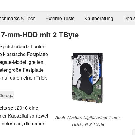
nchmarks & Tech
Externe Tests
Kaufberatung
Deal
t 7-mm-HDD mit 2 TByte
 Speicherbedarf unter
 klassische Festplatte
agate-Modell greifen.
eter große Festplatte
s nur durch einen Trick
Storage
its seit 2016 eine
iner Kapazität von zwei
Auch Western Digital bringt 7-mm-
imetern an, die daher
HDD mit 2 TByte