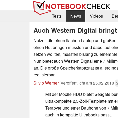
Tests
News
Videos
Be
Auch Western Digital bring
Nutzer, die einen flachen Laptop und großen
einen Hut bringen mussten und dabei auf eine
setzen wollten, mussten bislang zu einem Se
Nun bietet auch Western Digital eine 7 Millim
an. Die große Speicherkapazität ist allerding
realisierbar.
Silvio Werner
,
Veröffentlicht am
25.02.2018
Mit der Mobile HDD bietet Seagate bere
ultrakompakte 2,5-Zoll-Festplatte mit e
Terabyte und einer Bauhöhe von 7 Mill
auch in kompakte Ultrabooks passt.