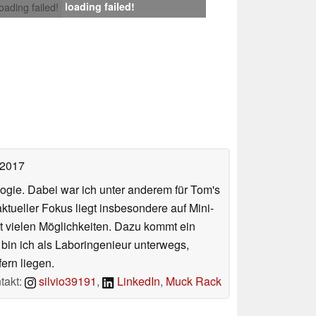
loading failed!
loading failed!
 2017
ologie. Dabei war ich unter anderem für Tom's
tueller Fokus liegt insbesondere auf Mini-
 vielen Möglichkeiten. Dazu kommt ein
 bin ich als Laboringenieur unterwegs,
ern liegen.
takt:
silvio39191
,
LinkedIn
,
Muck Rack