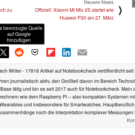
Neuere News
⟩
sch zu
Offiziell: Xiaomi Mi Mix 2S startet wie
Huawei P20 am 27. März
s bevorzugte Quelle
auf Google
hinzufügen
Tech Writer
- 17818 Artikel auf Notebookcheck veröffentlicht
seit
ahren journalistisch aktiv, den Großteil davon im Bereich Techn
se tätig und bin es seit 2017 auch für Notebookcheck. Mein ak
rechnern wie dem Raspberry Pi – also kompakten Systemen mit
n Wearables und insbesondere für Smartwatches. Hauptberuflich
Zusammenhänge noch die Interpretation komplexer Messungen f
Kon