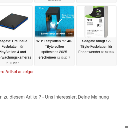
eagate: Drei neue
WD: Festplatten mit 40-
Seagate bringt 12-
Festplatten für
TByte sollen
TByte-Festplatten für
PlayStation 4 und
spätestens 2025
Endanwender
05.10.2017
rwachungskameras
erscheinen
12.10.2017
31.10.2017
re Artikel anzeigen
n zu diesem Artikel? - Uns interessiert Deine Meinung