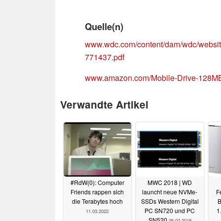
Quelle(n)
www.wdc.com/content/dam/wdc/websit
771437.pdf
www.amazon.com/Mobile-Drive-12
Verwandte Artikel
#RdW(0): Computer
MWC 2018 | WD
Friends rappen sich
launcht neue NVMe-
F
die Terabytes hoch
SSDs Western Digital
B
PC SN720 und PC
1
11.03.2022
SN520
26.02.2018