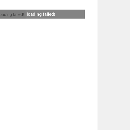
loading failed!
loading failed!