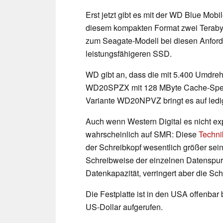
Erst jetzt gibt es mit der WD Blue Mo
diesem kompakten Format zwei Terabyte 
zum Seagate-Modell bei diesen Anford
leistungsfähigeren SSD.
WD gibt an, dass die mit 5.400 Umdre
WD20SPZX mit 128 MByte Cache-Speiche
Variante WD20NPVZ bringt es auf ledi
Auch wenn Western Digital es nicht exp
wahrscheinlich auf SMR: Diese
Techni
der Schreibkopf wesentlich größer sei
Schreibweise der einzelnen Datenspur
Datenkapazität, verringert aber die Sc
Die Festplatte ist in den USA offenbar b
US-Dollar aufgerufen.