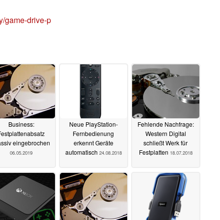
y/game-drive-p
Business:
Neue PlayStation-
Fehlende Nachfrage:
Festplattenabsatz
Fernbedienung
Western Digital
ssiv eingebrochen
erkennt Geräte
schließt Werk für
automatisch
Festplatten
06.05.2019
24.08.2018
18.07.2018