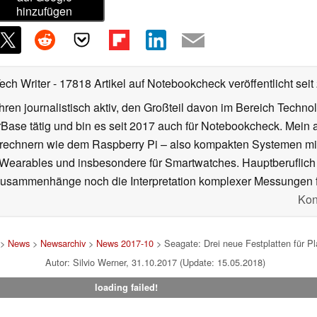
hinzufügen
Tech Writer
- 17818 Artikel auf Notebookcheck veröffentlicht
seit
ahren journalistisch aktiv, den Großteil davon im Bereich Techn
se tätig und bin es seit 2017 auch für Notebookcheck. Mein ak
rechnern wie dem Raspberry Pi – also kompakten Systemen mit
n Wearables und insbesondere für Smartwatches. Hauptberuflich
Zusammenhänge noch die Interpretation komplexer Messungen f
Kon
>
News
>
Newsarchiv
>
News 2017-10
> Seagate: Drei neue Festplatten für 
Autor: Silvio Werner, 31.10.2017 (Update: 15.05.2018)
loading failed!