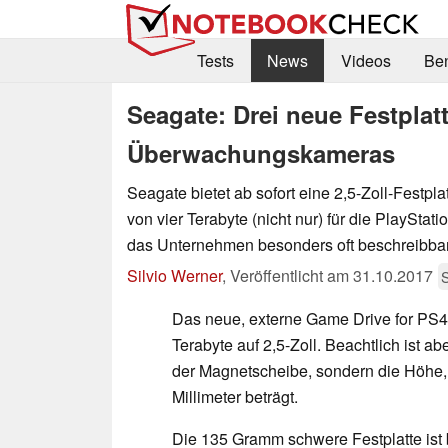
Tests
News
Videos
Be
Seagate: Drei neue Festplat
Überwachungskameras
Seagate bietet ab sofort eine 2,5-Zoll-Festpla
von vier Terabyte (nicht nur) für die PlayStati
das Unternehmen besonders oft beschreibbar
Silvio Werner
,
Veröffentlicht am
31.10.2017
Das neue, externe Game Drive for PS4 
Terabyte auf 2,5-Zoll. Beachtlich ist 
der Magnetscheibe, sondern die Höhe,
Millimeter beträgt.
Die 135 Gramm schwere Festplatte ist b