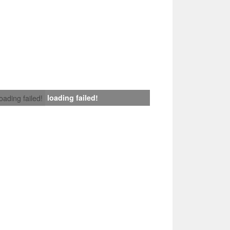
loading failed!
loading failed!