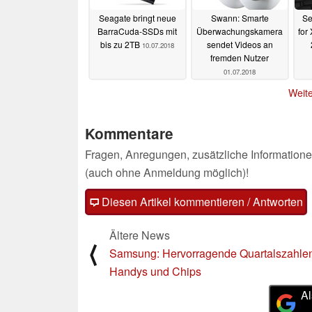
Seagate bringt neue
Swann: Smarte
Se
BarraCuda-SSDs mit
Überwachungskamera
for
bis zu 2TB
sendet Videos an
10.07.2018
fremden Nutzer
01.07.2018
Weite
Kommentare
Fragen, Anregungen, zusätzliche Informatione
(auch ohne Anmeldung möglich)!
Diesen Artikel kommentieren / Antworten
Ältere News
⟨
Samsung: Hervorragende Quartalszahle
Handys und Chips
Al