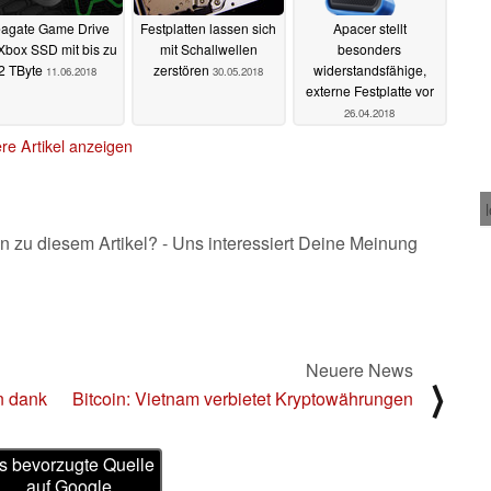
agate Game Drive
Festplatten lassen sich
Apacer stellt
 Xbox SSD mit bis zu
mit Schallwellen
besonders
2 TByte
zerstören
widerstandsfähige,
11.06.2018
30.05.2018
externe Festplatte vor
26.04.2018
re Artikel anzeigen
n zu diesem Artikel? - Uns interessiert Deine Meinung
Neuere News
⟩
n dank
Bitcoin: Vietnam verbietet Kryptowährungen
s bevorzugte Quelle
auf Google