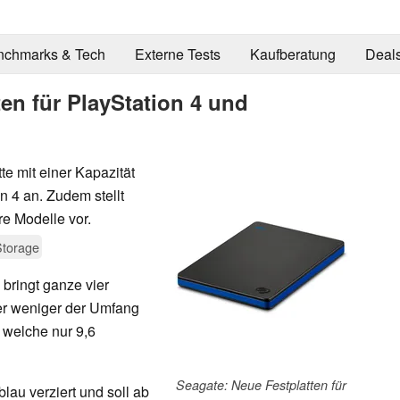
nchmarks & Tech
Externe Tests
Kaufberatung
Deal
ten für PlayStation 4 und
tte mit einer Kapazität
on 4 an. Zudem stellt
e Modelle vor.
Storage
bringt ganze vier
aber weniger der Umfang
 welche nur 9,6
Seagate: Neue Festplatten für
lau verziert und soll ab