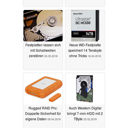
Festplatten lassen sich
Neue WD-Festplatte
mit Schallwellen
speichert 14 Terabyte
zerstören
ohne Tricks
30.05.2018
18.04.2018
Rugged RAID Pro:
Auch Western Digital
Doppelte Sicherheit für
bringt 7-mm-HDD mit 2
eigene Daten
TByte
09.04.2018
25.02.2018