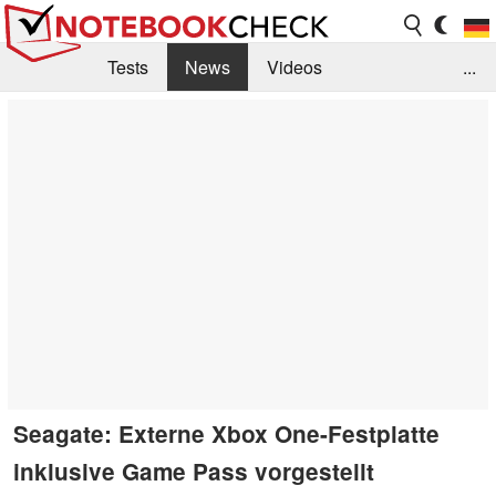
Tests
News
Videos
...
Benchmarks & Tech
Externe Tests
Kaufberatung
Deals
Suche
Jobs
Forum
Seagate: Externe Xbox One-Festplatte
inklusive Game Pass vorgestellt