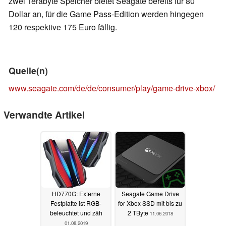
zwei Terabyte Speicher bietet Seagate bereits für 80
Dollar an, für die Game Pass-Edition werden hingegen
120 respektive 175 Euro fällig.
Quelle(n)
www.seagate.com/de/de/consumer/play/game-drive-xbox/
Verwandte Artikel
HD770G: Externe
Seagate Game Drive
Festplatte ist RGB-
for Xbox SSD mit bis zu
beleuchtet und zäh
2 TByte
11.06.2018
01.08.2019