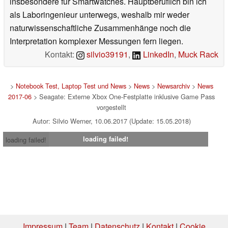
insbesondere für Smartwatches. Hauptberuflich bin ich
als Laboringenieur unterwegs, weshalb mir weder
naturwissenschaftliche Zusammenhänge noch die
Interpretation komplexer Messungen fern liegen.
Kontakt:
silvio39191
,
LinkedIn
,
Muck Rack
>
Notebook Test, Laptop Test und News
>
News
>
Newsarchiv
>
News
2017-06
> Seagate: Externe Xbox One-Festplatte inklusive Game Pass
vorgestellt
Autor: Silvio Werner, 10.06.2017 (Update: 15.05.2018)
loading failed!
loading failed!
Impressum
|
Team
|
Datenschutz
|
Kontakt
|
Cookie