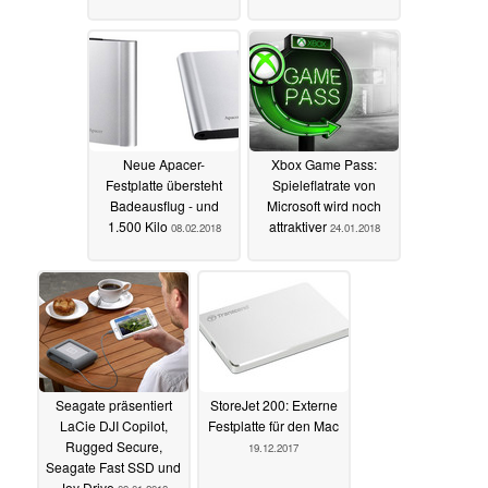
Neue Apacer-
Xbox Game Pass:
Festplatte übersteht
Spieleflatrate von
Badeausflug - und
Microsoft wird noch
1.500 Kilo
attraktiver
08.02.2018
24.01.2018
Seagate präsentiert
StoreJet 200: Externe
LaCie DJI Copilot,
Festplatte für den Mac
Rugged Secure,
19.12.2017
Seagate Fast SSD und
Joy Drive