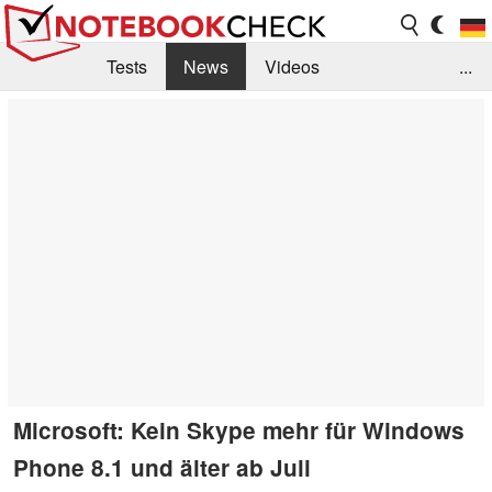
Tests
News
Videos
...
Benchmarks & Tech
Externe Tests
Kaufberatung
Deals
Suche
Jobs
Forum
Microsoft: Kein Skype mehr für Windows
Phone 8.1 und älter ab Juli