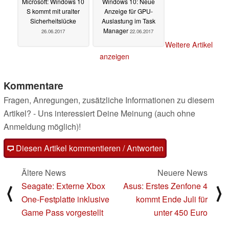
Microsoft: Windows 10
Windows 10: Neue
S kommt mit uralter
Anzeige für GPU-
Sicherheitslücke
Auslastung im Task
Manager
26.06.2017
22.06.2017
Weitere Artikel
anzeigen
Kommentare
Fragen, Anregungen, zusätzliche Informationen zu diesem
Artikel? - Uns interessiert Deine Meinung (auch ohne
Anmeldung möglich)!
Diesen Artikel kommentieren / Antworten
Ältere News
Neuere News
Seagate: Externe Xbox
Asus: Erstes Zenfone 4
⟨
⟩
One-Festplatte inklusive
kommt Ende Juli für
Game Pass vorgestellt
unter 450 Euro